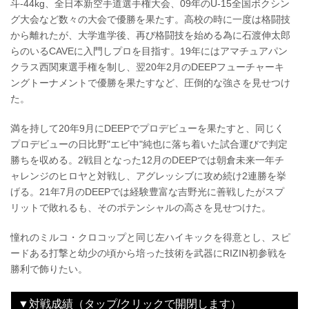
斗-44kg、全日本新空手道選手権大会、09年のU-15全国ボクシン
グ大会など数々の大会で優勝を果たす。高校の時に一度は格闘技
から離れたが、大学進学後、再び格闘技を始める為に石渡伸太郎
らのいるCAVEに入門しプロを目指す。19年にはアマチュアパン
クラス西関東選手権を制し、翌20年2月のDEEPフューチャーキ
ングトーナメントで優勝を果たすなど、圧倒的な強さを見せつけ
た。
満を持して20年9月にDEEPでプロデビューを果たすと、同じく
プロデビューの日比野"エビ中"純也に落ち着いた試合運びで判定
勝ちを収める。2戦目となった12月のDEEPでは朝倉未来一年チ
ャレンジのヒロヤと対戦し、アグレッシブに攻め続け2連勝を挙
げる。21年7月のDEEPでは経験豊富な吉野光に善戦したがスプ
リットで敗れるも、そのポテンシャルの高さを見せつけた。
憧れのミルコ・クロコップと同じ左ハイキックを得意とし、スピ
ードある打撃と幼少の頃から培った技術を武器にRIZIN初参戦を
勝利で飾りたい。
▼対戦成績（タップ/クリックで開閉します）