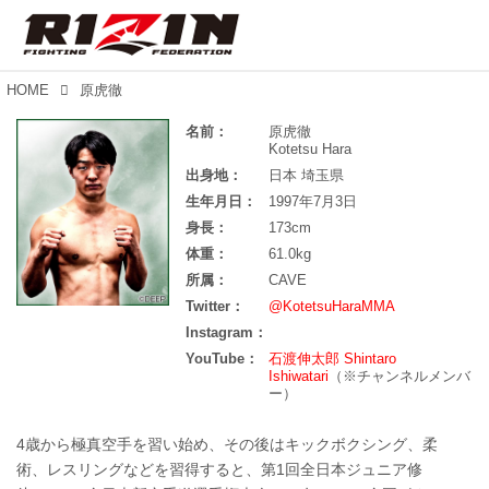
HOME
原虎徹
名前：
原虎徹
Kotetsu Hara
出身地：
日本 埼玉県
生年月日：
1997年7月3日
身長：
173cm
体重：
61.0kg
所属：
CAVE
Twitter：
@KotetsuHaraMMA
Instagram：
YouTube：
石渡伸太郎 Shintaro
Ishiwatari
（※チャンネルメンバ
ー）
4歳から極真空手を習い始め、その後はキックボクシング、柔
術、レスリングなどを習得すると、第1回全日本ジュニア修