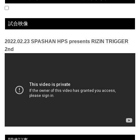
2022.02.23
SPASHAN HPS presents RIZIN TRIGGER 2nd
LOSE
vs
内山拓真
3R 判定 （2-1）
試合映像
2022.02.23 SPASHAN HPS presents RIZIN TRIGGER
2nd