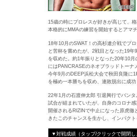
15歳の時にプロレスが好きが高じて、
本格的にMMAの練習を開始するとアマ
18年10月のSWAT！の高杉遼介戦で
と苦杯を嘗めたが、2戦目となった19年
を収めた。約1年振りとなった20年10月
にはPANCRASEのネオブラッドトー
今年9月のDEEP浜松大会で秋田良隆に
を極め一本勝ちを収め、連敗脱出に成功
22年1月の石渡伸太郎 引退興行でバン
試合が組まれていたが、自身のコロナ感
開催されるRIZINで中止になった原虎
きたこのチャンスを生かし、インパクト
▼対戦成績（タップ/クリックで開閉し