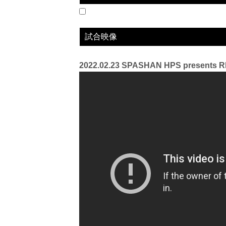
2022.02.23
SPASHAN HPS presents RIZIN TRIGGER 2
WIN
vs
原虎徹
試合映像
2022.02.23 SPASHAN HPS presents R