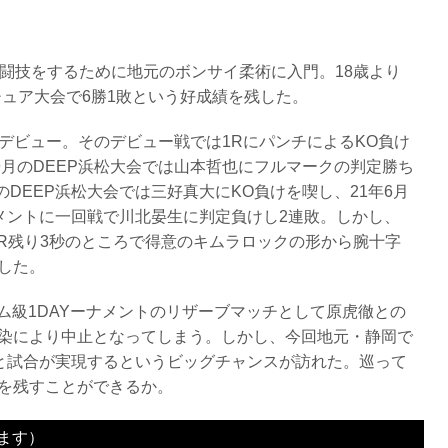
格闘技をするために地元のボンサイ柔術に入門。18歳より
チュア大会で6勝1敗という好成績を残した。
プロデビュー。そのデビュー戦では1RにパンチによるKO負け
9月のDEEP浜松大会では山本哲也にフルマークの判定勝ち
のDEEP浜松大会では三好真大にKO負けを喫し、21年6月
ナメントに一回戦で川北晏生に判定負けし2連敗。しかし、
1R残り3秒のところで得意のキムラロックの形から腕十字
した。
タム級1DAYーナメントのリザーブマッチとして原虎徹との
染により中止となってしまう。しかし、今回地元・静岡で
徹と試合が実現するというビッグチャンスが訪れた。巡って
を残すことができるか。
ます）