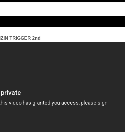
nd
3R 判定 （2-1）
IZIN TRIGGER 2nd