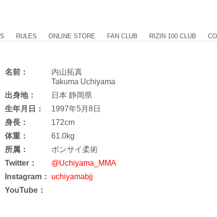
US
RULES
ONLINE STORE
FAN CLUB
RIZIN 100 CLUB
CO
名前：
内山拓真
Takuma Uchiyama
出身地：
日本 静岡県
生年月日：
1997年5月8日
身長：
172cm
体重：
61.0kg
所属：
ボンサイ柔術
Twitter：
@Uchiyama_MMA
Instagram：
uchiyamabjj
YouTube：