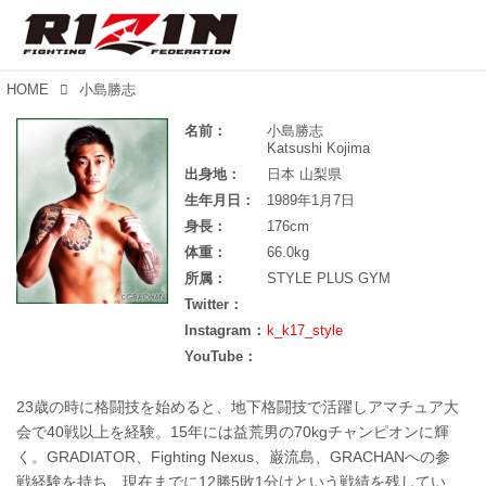
HOME
小島勝志
名前：
小島勝志
Katsushi Kojima
出身地：
日本 山梨県
生年月日：
1989年1月7日
身長：
176cm
体重：
66.0kg
所属：
STYLE PLUS GYM
Twitter：
Instagram：
k_k17_style
YouTube：
23歳の時に格闘技を始めると、地下格闘技で活躍しアマチュア大
会で40戦以上を経験。15年には益荒男の70kgチャンピオンに輝
く。GRADIATOR、Fighting Nexus、巌流島、GRACHANへの参
戦経験を持ち、現在までに12勝5敗1分けという戦績を残してい