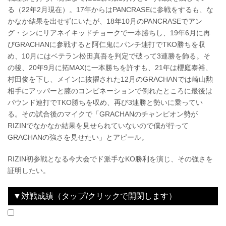
る（22年2月現在）。17年からはPANCRASEに参戦をするも、な
かなか結果を出せずにいたが、18年10月のPANCRASEでアン
グ・シンにリアネイキッドチョークで一本勝ちし、19年6月に再
びGRACHANに参戦すると阿仁鬼にパンチ連打でTKO勝ちを収
め、10月にはベテラン松田真吾を判定で破って3連勝を飾る。そ
の後、20年9月に拓MAXに一本勝ちを許すも、21年は櫻庭泰裕、
村田俊を下し、メインに抜擢された12月のGRACHANでは崎山勲
相手にアッパーと膝のコンビネーションで倒れたところに最後は
パウンド連打でTKO勝ちを収め、再び3連勝と勢いに乗ってい
る。その試合後のマイクで「GRACHANのチャンピオン勢が
RIZINでなかなか結果を見せられていないので僕が行って
GRACHANの強さを見せたい」とアピール。
RIZIN初参戦となる今大会でド派手なKO勝利を演じ、その強さを
証明したい。
▼対戦成績（タップ/クリックで開閉します）
2022.02.23
SPASHAN HPS presents RIZIN TRIGGER 2nd
LOSE
vs
中川皓貴
3R 判定 （0-3）