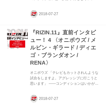
習ができて、休みもしっかり取れました。
準備は整っています。 ――メンタル面は?
杉山 緊張というよりは早く試合がしたいで
すね。なんか眠りが浅いのか、たくさん試
合をしている夢を見ました。もう30ラウン
『RIZIN.11』直前インタビ
ドくらい戦ってます。 ――夢の中での結果
は? 杉山 いい感じですね（笑）。前回さい
ュー！ 4 〈オニボウズ / メ
たまスーパーアリーナでやらせてもらった
ルビン・ギラード / ディエ
経験が活きていると思います。 ――今回、
中井りん選手との試合ですが、美女アスリ
ゴ・ブランダオン /
ート同士の対決としても注目を集めていま
RENA〉
す。 杉山 光栄です……（笑）。中井選...
オニボウズ 「テレビもカットされんような
試合をしますよ。アグレッシブに行こうと
思います」 ――コンディションはいかがで
すか？ オニボウズ 試合のお話をもらった
のは2〜3週間前で、そこから今まで追い込
んできたので、体調とコンディションはバ
ッチリ仕上げてきました。 ――短期間の準