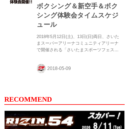
ボクシング＆新空手＆ボク
は判定が多く（会場の）空気が重かった。
格闘技はお互い真剣にフィニッシュへと向
シング体験会タイムスケジ
かっていても、うまくかみ合わないことが
ュール
多々ある。観ている側からすればストレス
が...
2018年5月12日(土)、13日(日)両日、さいた
まスーパーアリーナコミュニティアリーナ
で開催される「さいたまスポーツフェステ
ィバル」で、『RIZIN』監修によるキック
ボクシング、新空手、ボクシングの無料体
験のタイムスケジュールが決定！ プロが闘
うリングでパンチミットやキックミットを
使い、プロのインストラクターの指導が受
けられる。 親子で一緒に楽しめるメニュー
も多数用意し、どなたでも気軽に参加でき
RECOMMEND
るので、格闘技の楽しさを是非、体験しよ
う！ 『RIZIN』キックボクシング・新空
手・ボクシング体験会 概要 ◆日時：2018
年5月12日（土）、13日（日）10時00分～