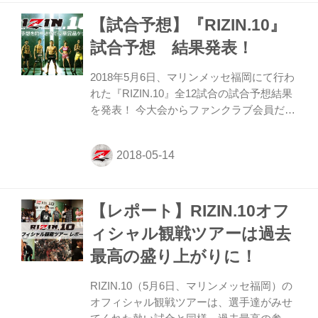
須川天心選手、堀口恭司選手を筆頭に世界
【試合予想】『RIZIN.10』
中から集まった猛者たちが出場する世界ト
ーナメントのリングに上がる切符を掴むこ
試合予想 結果発表！
とができる。 対戦カードも発表され、
MOMOTARO（OGUNI GYM／WBCムエタ
2018年5月6日、マリンメッセ福岡にて行わ
イ・インターナショナル・フェザー級王
れた『RIZIN.10』全12試合の試合予想結果
者、RISE DEADE ...
を発表！ 今大会からファンクラブ会員だけ
でなく、会員以外の方も参加可能となった
オープンエントリーに多数のご参加ありが
とうございました。正解数の多い上位の方
には豪華プレゼントが贈呈される。 今回は
勝敗だけでなく勝ち方（KO/１本or判定）
【レポート】RIZIN.10オフ
までを予想するため、これまでより難易度
が上がり的中した時の楽しさをさらに味わ
ィシャル観戦ツアーは過去
えたのではないだろうか。 さあ！ 結果の
最高の盛り上がりに！
扉を開けてみよう！！ 第12試合 試合結
果・正解率 (WIN)堀口恭司 vs. イアン・マ
RIZIN.10（5月6日、マリンメッセ福岡）の
ッコール(LOSE) 1R 0分 9秒 KO(左フック)
オフィシャル観戦ツアーは、選手達がみせ
正...