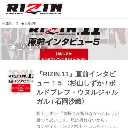
HOME
★2018年
★2018年
『RIZIN.11』直前インタビ
ュー！ 5 〈杉山しずか / ボ
ルドプレフ・ウヌルジャル
ガル / 石岡沙織〉
杉山しずか 「気持ちが折れなかったほうが
勝つと思います。私は折れないから」 ――
コンディションは? 杉山 ケガもなくいい練