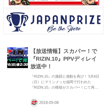
【放送情報】スカパー！で
『RIZIN.10』PPVディレイ
放送中！
『RIZIN.10』の激闘と感動を再び！ 5月6日
（日）にマリンメッセ福岡で行われた
『RIZIN.10』の模様がスカパー！にて再放
送中。 一瞬の出来事に場内の時間が止まっ
た堀口恭司の秒殺KO、那須川天心の衝撃
の胴回し回転蹴り、日本のリングに戻って