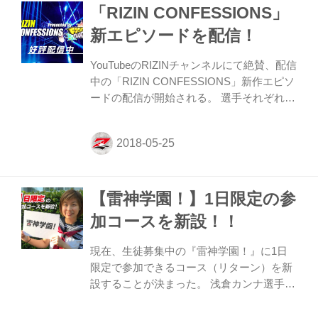
「RIZIN CONFESSIONS」
新エピソードを配信！
YouTubeのRIZINチャンネルにて絶賛、配信
中の「RIZIN CONFESSIONS」新作エピソ
ードの配信が開始される。 選手それぞれが
どのような思いで試合に臨んだか、試合分
析、日々の練習。さらに家族や恩師たちが
語る選手の人間性など大会のバックヤード
に迫りながら、それぞれが話
す、“CONFESSIONS（告白）”に胸が熱く
【雷神学園！】1日限定の参
なるドキュメンタリー番組。 新作エピソー
ド（#13）では、5月6日（土）にマリンメ
加コースを新設！！
ッセ福岡で行われた『RIZIN.10』の舞台裏
を中心に、朝倉海選手とマネル・ケイプ選
現在、生徒募集中の『雷神学園！』に1日
手による試合分析や心情、朝倉兄弟が描く
限定で参加できるコース（リターン）を新
夢とは・・・。 村田夏南子選手の母へ捧げ
設することが決まった。 浅倉カンナ選手の
る勝利、手ごたえがあ...
1日特待生（ゲスト）決定ニュースを当サ
イト、ツイッターで告知したところ、お問