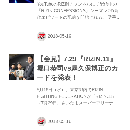
みんなで楽しみながら考えていくカリキュ
YouTubeのRIZINチャンネルにて配信中の
ラムが予定されている。 生徒募集は5月31
「RIZIN CONFESSIONS」シーズン2の新
日（木）当日中まで。マドンナの登場で学
作エピソードの配信が開始される。 選手そ
園に嵐が吹くかもしれない！？ 6月2日（...
れぞれがどのような思いで試合に臨んだ
か、練習への取り組み。さらに家族や恩師
たちが語る選手の人間性など大会の舞台裏
に迫りながら、それぞれが話
す、“CONFESSIONS（告白）”に胸が熱く
【会見】7.29『RIZIN.11』
なるドキュメンタリー番組。 今回、配信さ
れる新作エピソード（#12）では、5月6日
堀口恭司vs扇久保博正のカ
（土）にマリンメッセ福岡で行われた
ードを発表！
『RIZIN.10』のバックステージの模様を中
心に、中村優作選手と那須川天心選手によ
5月16日（水）、東京都内でRIZIN
る試合分析や心情、浜崎朱加選手の涙の判
FIGHTING FEDERATIONが『RIZIN.11』
定勝利の裏側、“秒殺KO”で圧...
（7月29日、さいたまスーパーアリーナ）
の記者会見を行い、会見にはRIZIN実行委
員長榊原信行、RIZIN統括本部長髙田延
彦、堀口恭司、扇久保博正が出席。対戦カ
ード発表の第1弾として堀口恭司vs扇久保