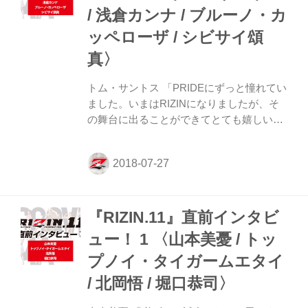
/ 浅倉カンナ / ブルーノ・カ
神面ではどうですか? 五味 こんなにリラッ
クスしたことはないですね。今日、明日、
ッペローザ / シビサイ頌
プレシャーとかかかってくるかもしれない
真〉
ですけど、こんなにのびのびと練習したこ
とは...
トム・サントス 「PRIDEにずっと憧れてい
ました。いまはRIZINになりましたが、そ
の舞台に出ることができてとても嬉しいで
す」 ――コンディションは? トム 肉体的に
も精神的にも100%の状態です。 ――スタ
イルは? トム 積極的に前に出てボクシング
を使って戦っていくスタイルです。2011年
からMMAをはじめました。 ――日本では
『RIZIN.11』直前インタビ
パンクラスの試合に出て2勝しています
ね。 トム そうですね。私は日本に愛情を
ュー！ 1 〈山本美憂 / トッ
持っています。ブラジル代表として日本で
プノイ・タイガームエタイ
戦ってチャンピオンになりたいです。 ――
ファンにメッセージをお願いします。 トム
/ 北岡悟 / 堀口恭司〉
PRIDEにずっと憧れていて、いつか出帳し