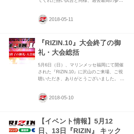
てくれた熱い試合と同様、過去最高の参加
人数となり、大盛況のうちに幕を閉じた。
前日の公開計量見学から、試合終了後のア
フターパーティーまで、全てのツアーに参
加した強者も登場し、RIZIN.10を満喫でき
たのではないだろうか。 今回は、ツアーの
『RIZIN.10』大会終了の御
様子の一部を紹介だ！ 公開計量見学＆チャ
リティーライブオークション 試合前日に行
礼・大会総括
われる公開計量を選手、マスコミ関係者と
一緒に見学。極限まで絞り込んだファイタ
5月6日（日）、マリンメッセ福岡にて開催
ーの肉体と、緊張感溢れるフェイストゥー
された『RIZIN.10』に沢山のご来場、ご視
フェイスを生で観られる貴重な体験だ。 ハ
聴いただき、ありがとうございました。 盛
イタッチ会ではツアー参加者全員が3人...
況のうちに本大会が終了できましたのも、
みなさまのご支援・ご声援の賜物です。 引
き続きのご支援・ご声援をよろしくお願い
いたします。 大会総括 榊原信行実行委員
長 「いくつかのテーマが福岡大会で生まれ
【イベント情報】5月12
ました」 格闘技の良いところも悪いところ
も全部詰まった大会だったと思います。 昨
日、13日『RIZIN』 キック
年の福岡大会同様、天気は雨でした。前半