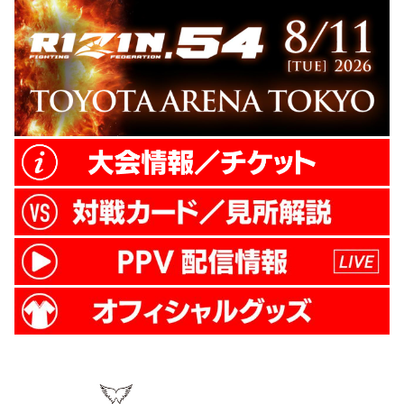
倉カンナとRENAの再戦が決定！ 両者は
2017年年末、大晦日の女子スーパーアトム
級トー...