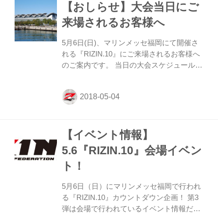
【おしらせ】大会当日にご
強者気分に！ またホワイトカラーをベース
とした『RIZIN』闘神モデルのラッシュガ
来場されるお客様へ
ード（税込7,560円）、ファイトショーツ
（7,560円）も登場。闘いの神がアナタに力
5月6日(日)、マリンメッセ福岡にて開催さ
をくれる！？ 『RIZIN.10』観戦の前後、福
れる『RIZIN.10』にご来場されるお客様へ
岡に立ち寄った際には是非とも足を運ん
のご案内です。 当日の大会スケジュール
で...
（終了時刻）、放送・配信、交通アクセ
ス、当日券、グッズ販売、飲食、イベント
などに関する情報について、以下をご確認
ください。 大会スケジュールについて
2018年5月6日（日） 13時30分 開場 / 14時
【イベント情報】
30分 開始（20時30分～21時00分 終了予
定） ※開場 / 開始時間は予定です。変更に
5.6『RIZIN.10』会場イベン
なる可能性があります。 放送・配信につい
ト！
て ◆放送：フジテレビ系列全国ネット ◆
放送日：5月6日（日）19時57分～21時54分
5月6日（日）にマリンメッセ福岡で行われ
◆放送：スカパー！スカチャン1（スカパ
る『RIZIN.10』カウントダウン企画！ 第3
ー...
弾は会場で行われているイベント情報だ。