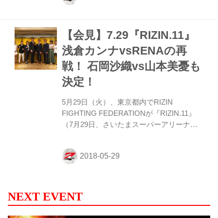
DROP DOLL（ドロップ・ドール）は、現
役女子高校生U、I、Jの3名で2016年11月に
【会見】7.29『RIZIN.11』
結成され、2017年12月にシングル「未完成
なDreamer」でメジャー・デビュー。女子
浅倉カンナvsRENAの再
中高生を中心に人気上昇中の注目バンド
戦！ 石岡沙織vs山本美憂も
で、KINGレイナ選手とは、動画サイトで
彼女たちのミュージックビデオを観たこと
決定！
がきっかけとなり、強力タッグを組むよう
になっ...
5月29日（火）、東京都内でRIZIN
FIGHTING FEDERATIONが『RIZIN.11』
（7月29日、さいたまスーパーアリーナ）
と『SHOOT BOXING Girls S-cup ~48kg世
界トーナメント2018~』（7月6日、TDCホ
ール）の合同記者会見を行った。 会見には
RIZIN実行委員長榊原信行、RIZIN統括本部
長髙田延彦、浅倉カンナ、石岡沙織、山本
美憂。そして、シュートボクシング創始
NEXT EVENT
者・シュートボクシング協会会長シーザー
武志、RENA、MIOが出席した。 早くも浅