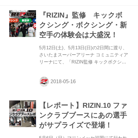
博正を発表した。 『RIZIN.10』（5月6日、
『RIZIN』監修 キックボ
マリンメッセ福岡）で衝撃の1R9秒KO勝利
を挙げた堀口恭司（アメリカン・トップチ
クシング・ボクシング・新
ーム）の『RIZIN.11』参戦が決まった。対
空手の体験会は大盛況！
戦相手は『RIZIN』初参戦となる扇久保博
正（パラエストラ松戸）。両者は5年前の
5月12日(土)、5月13日(日)の2日間に渡り、
2013年3月、修斗世界フェザー級タイ...
さいたまスーパーアリーナ コミュニティア
リーナにて、「RIZIN監修 キックボクシン
グ・ボクシング・新空手 体験会」が開催さ
れた。 さいたま市が主催する『さいたまス
ポーツフェスティバル 2018』の中で催さ
れ、約25,000人が来場し、体験会イベント
はRIZINがその内容を監修。キックボクシ
【レポート】RIZIN.10 ファ
ング、ボクシング、新空手の体験会には特
別コーチとして大日方景都選手、白鳥大珠
ンクラブブースにあの選手
選手、瀧谷渉太選手、瑠夏選手、中島将志
がサプライズで登場！
選手、澤谷大樹選手たちがリングの上で子
どもたちと触れ合った。 普段では経験でき