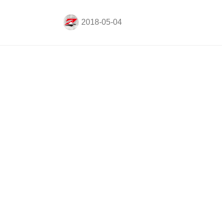
グッズ売り場、ファンクラブブースなど各
所で様々なイベントが行われる予定。是
非、会場で選手たちと触れ合ってくれ。 選
手と握手会 開催について グッズ売り場に
て『RIZIN』グッズを4,000円以上購入をさ
『RIZIN.10』直前インタビ
れた方に限り、真珠・野沢オークライヤー
選手、KINGレイナ選手、山本美憂選手の
ュー！-1- 石井一成/ダルビ
３人と握手ができる整理券を配布！ ◆握手
ッシュ黒木/ダロン・クルッ
券 配布日時：5月6日（日） 12時00分〜 ※
先着100名 ◆握手会 実施日時：5月6日
クシャンク/アンドレイ・
（日） 14時00分〜14時20分（予定） 会
コヴァレフ
場：マリン...
石井一成 「キックボクシングを有名にして
くれたのは天心くんだけど負けてられな
い」 ーー仕上がりはいかがでしょうか？
石井 体重も、調整も終わってばっちりで
す。 ーー前回のRIZINでは負けてしまいま
した。 石井 そうですね。地元福岡で
RIZIN2回目なんですけど、前回負けてしま