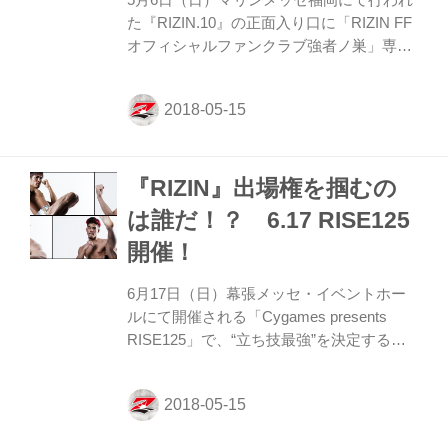
5月6日（日）マリンメッセ福岡にて行われ
ないリングの上での格闘技体験に2日間で
た『RIZIN.10』の正面入り口に「RIZIN FF
約200人の子どもたち...
オフィシャルファンクラブ強者ノ巣」専用
ブースが登場し、現役ファイターとの握手
会や新規入会キャンペーンとして選手のサ
イン入りレアグッズが当たるガチャガチャ
企画が行われたぞ。 先頭に並んだ親子は、
まさかの1回目で大当たりを引き当ててサ
『RIZIN』出場権を掴むの
イン入り色紙をゲット！ 普段は中々手に入
らないレアグッズを目の前に、大人も子供
は誰だ！？ 6.17 RISE125
も楽しそうにガチャガチャを回す姿が印象
開催！
的だった。今回外れてしまった方は、是非
次回チャンスがあればリベンジをしてほし
6月17日（日）幕張メッセ・イベントホー
い。 真珠・野沢オークレア選手の他、サプ
ルにて開催される「Cygames presents
ライズでギャビ・ガルシア選手も登場し...
RISE125」で、“立ち技最強”を決定する
『RIZIN キック WORLD GP 2018（仮
称）』の出場権をかけた「Road to RIZIN
KICK Tournament」が行われる。 今大会の
ワンデイトーナメントを制した選手が、那