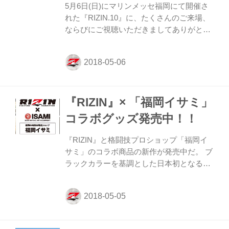
5月6日(日)にマリンメッセ福岡にて開催さ
時00分～ 2018年6月30日（土）23時59分
れた『RIZIN.10』に、たくさんのご来場、
ならびにご視聴いただきましてありがとう
ございました。 本大会をご来場・ご視聴さ
れたお客様へ、簡単なアンケートのお願い
となります。 『RIZIN.10』お客様アンケー
ト ※応募は終了しました。ご協力ありがと
うございました。 なお、ご回答頂いた方の
『RIZIN』× 「福岡イサミ」
中から抽選で3名様に『全選手サイン入り
パンフレット』を贈らせていただきます。
コラボグッズ発売中！！
回答期間：5月6日（日）試合開始後 ～ 5月
20日(日) 23時59分まで
『RIZIN』と格闘技プロショップ「福岡イ
サミ」のコラボ商品の新作が発売中だ。 ブ
ラックカラーを基調とした日本初となる
『RIZIN』をイメージしてデザインされた
RIZINラッシュガードスタンダードモデル
（税込7,560円）、RIZINファイトショーツ
（税込7,560円）、RIZINオンスグローブ
（税込6,480円）と3点セットを着用すれば