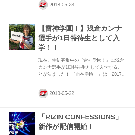
い合わせが殺到！ 6月2日（土）に行われる
第1回学級会だけ参加したいという多くの
声に応えるべく、第1回学級会だけに参加
【雷神学園！】浅倉カンナ
できるコース（リターン）を新設する運び
となった。 新たに追加された2コース（リ
選手が1日特待生として入
ターン）は、20名限定の「学生Z / 一般会
学！！
員（1日限定）」と、5名限定で補習（食事
会）が付いている「1日学院生 / 1日ゴール
現在、生徒募集中の『雷神学園！』に浅倉
ド会員（1日限定）」を5月31日（木）当日
カンナ選手が1日特待生として入学するこ
中まで募集している。 また、特典だっ...
とが決まった！ 『雷神学園！』は、2017年
年末から今年にかけて開催され、好評を博
した『ビジネス男塾』をリニューアル。榊
原信行『RIZIN』実行委員長が学長とな
り、6月2日に開校し、「学級会」を毎月開
催していく。 「学級会」は1時間目～3時間
「RIZIN CONFESSIONS」
目が予定され、各授業ごとにグループワー
ク、意見交換など毎回、テーマや趣向を変
新作が配信開始！
えながら『RIZIN』で実施する企画を生徒