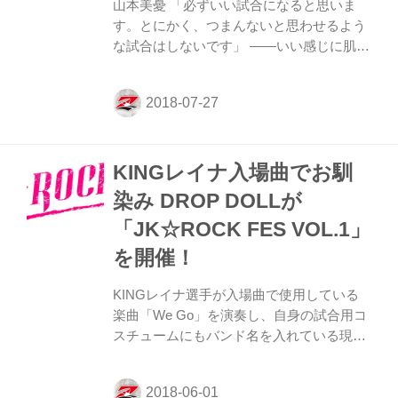
てみたいと思っていまし...
山本美憂 「必ずいい試合になると思いま
す。とにかく、つまんないと思わせるよう
な試合はしないです」 ――いい感じに肌が
焼けていますね。 山本 グアムでずっと練
習していました。 ――グアムではどんな練
習をしていたんですか? 山本 今回初めてグ
アムでトレーニングキャンプをしたんです
が、MMAを凄く知っているカイル・アグオ
KINGレイナ入場曲でお馴
ンにコーチをやってもらいました。毎日細
かく練習しましたね。スタンドやテイクダ
染み DROP DOLLが
ウン、グラップリングとか凄くいいトレー
「JK☆ROCK FES VOL.1」
ニングキャンプができました。 ――今回は
どんな気持ちで試合に向かいますか? 山本
を開催！
今回はリングに上がるまではリラックスし
て落ち着いて。そこから行くときは行く、
KINGレイナ選手が入場曲で使用している
メリハ...
楽曲「We Go」を演奏し、自身の試合用コ
スチュームにもバンド名を入れている現役
女子高校生ロックバンド『DROP DOLL』
が6月3日（日）、渋谷RUIDO K2で
「JK☆ROCK FES VOL.1」を開催する。