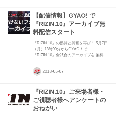
きた浜崎朱加の闘いぶり、波乱満載の朝倉
海とマネル・ケイプの激突など、全12試合
【配信情報】GYAO! で
を放送。また、試合はもちろん、選手の入
場やマイクパフォーマンスなど、完全ノー
『RIZIN.10』アーカイブ無
カットで見られる。 7月29日（日）に行わ
料配信スタート
れる『RIZIN.11』が待ち遠しくなる福岡の
熱戦をご覧あれ。 スカパー！ 再放送詳細
『RIZIN.10』の熱闘と興奮を再び！ 5月7日
『RIZIN.10』2018年5月6日大会 再放送 ◆
（月）18時00分からGYAO！で
特設サイト...
『RIZIN.10』全試合のアーカイブを 無料配
信中。 堀口恭司の秒殺KO、中村優作を驚
愕させた那須川天心の胴回し回転蹴り、浅
倉カンナ選手緊張のチャンピオン初戦、ダ
ロン・クルックシャンク選手のキック一閃
など全12試合が視聴できる。 見逃した人
『RIZIN.10』ご来場者様・
も、リアルタイムで観戦した人も福岡の興
奮を再び感じてくれっ！！ ＧＹＡＯ！ 配
ご視聴者様へアンケートの
信詳細 『RIZIN.10』2018年5月6日大会 全
おねがい
試合一挙無料アーカイブ配信 ◆特設サイ
ト： ◆配信期間：2018年5月7日（月）18