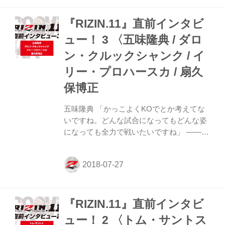
備で何か影響はありましたか？ オニボウズ
『RIZIN.11』直前インタビ
一カ月前に試合があってそれに向けて準備
していたので、そんなに影響はなかったで
ュー！ 3 〈五味隆典 / ダロ
すね。走り込みもしてきました。 ――
ン・クルックシャンク / イ
RIZINのデビュー戦ですが、 RIZINの印象
はいかがでしょうか？ オニボウズ 出てい
リー・プロハースカ / 扇久
るメンバーがすごいですよね。ええんか
保博正
な、自分が出てと思ったんですけど、そ
れ...
五味隆典 「かっこよくKOでとか考えてな
いですね。どんな試合になってもどんな姿
になっても全力で戦いたいですね」 ――コ
ンディションはいかかですか? 五味 みなさ
んそうでしょうけど、とにかくこの暑さな
ので。ちょっとしんどくなりましたね。減
量もあるので。 ――調整がちょっと難しい
ところはありましたか? 五味 うーん。体重
『RIZIN.11』直前インタビ
は落ちているように思っても、熱中症にな
りそうになるしね、難しいよね。暑いぶん
ュー！ 2 〈トム・サントス
落ちやすいところはありますけど。 ――精