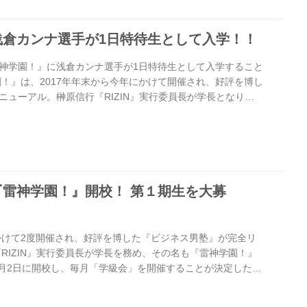
 / 1日ゴールド会員（1日限定）」を5月31日（木）当日中ま
典だっ...
浅倉カンナ選手が1日特待生として入学！！
神学園！』に浅倉カンナ選手が1日特待生として入学すること
園！』は、2017年年末から今年にかけて開催され、好評を博し
ニューアル。榊原信行『RIZIN』実行委員長が学長となり、6
会」を毎月開催していく。 「学級会」は1時間目～3時間目が
グループワーク、意見交換など毎回、テーマや趣向を変えな
施する企画を生徒みんなで楽しみながら考えていくカリキュラム
徒募集は5月31日（木）当日中まで。マドンナの登場で学園に
6月2日（...
雷神学園！』開校！ 第１期生を大募
にかけて2度開催され、好評を博した『ビジネス男塾』が完全リ
RIZIN』実行委員長が学長を務め、その名も『雷神学園！』
6月2日に開校し、毎月「学級会」を開催することが決定した。
る2018年前期（6〜9月の4ヶ月）の生徒（参加希望者）を大
新たに設けられた「研修生（プラチナ会員）」と「特待生（ド