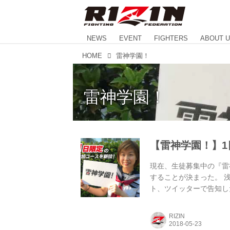
NEWS
EVENT
FIGHTERS
ABOUT 
HOME
雷神学園！
雷神学園！
【雷神学園！】
現在、生徒募集中の『雷
することが決まった。 
ト、ツイッターで告知し
1回学級会だけ参加した
るコース（リターン）を
RIZIN
ン）は、20名限定の「学