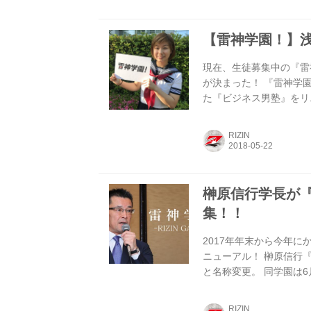
が付いている「1日学院生
で募集している。 また、特
【雷神学園！】
現在、生徒募集中の『雷
が決まった！ 『雷神学
た『ビジネス男塾』をリ
月2日に開校し、「学級
予定され、各授業ごとに
RIZIN
がら『RIZIN』で実
が予定されている。 生
嵐が吹くかもしれない！？ 
榊原信行学長が『
集！！
2017年年末から今年
ニューアル！ 榊原信行『
と名称変更。 同学園は
それに伴い、第1期生とな
募集する。 注目は今回
RIZIN