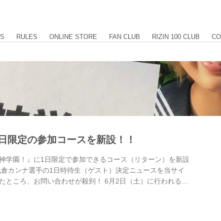
US
RULES
ONLINE STORE
FAN CLUB
RIZIN 100 CLUB
CO
1日限定の参加コースを新設！！
神学園！』に1日限定で参加できるコース（リターン）を新設
浅倉カンナ選手の1日特待生（ゲスト）決定ニュースを当サイ
たところ、お問い合わせが殺到！ 6月2日（土）に行われる第
いという多くの声に応えるべく、第1回学級会だけに参加でき
新設する運びとなった。 新たに追加された2コース（リター
生Z / 一般会員（1日限定）」と、5名限定で補習（食事会）