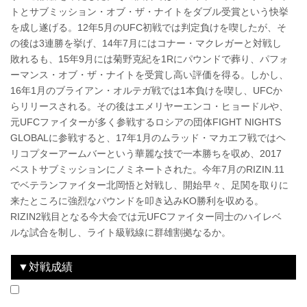
トとサブミッション・オブ・ザ・ナイトをダブル受賞という快挙
を成し遂げる。12年5月のUFC初戦では判定負けを喫したが、そ
の後は3連勝を挙げ、14年7月にはコナー・マクレガーと対戦し
敗れるも、15年9月には菊野克紀を1Rにパウンドで葬り、パフォ
ーマンス・オブ・ザ・ナイトを受賞し高い評価を得る。しかし、
16年1月のブライアン・オルテガ戦では1本負けを喫し、UFCか
らリリースされる。その後はエメリヤーエンコ・ヒョードルや、
元UFCファイターが多く参戦するロシアの団体FIGHT NIGHTS
GLOBALに参戦すると、17年1月のムラッド・マカエフ戦ではヘ
リコプターアームバーという華麗な技で一本勝ちを収め、2017
ベストサブミッションにノミネートされた。今年7月のRIZIN.11
でベテランファイター北岡悟と対戦し、開始早々、足関を取りに
来たところに強烈なパウンドを叩き込みKO勝利を収める。
RIZIN2戦目となる今大会では元UFCファイター同士のハイレベ
ルな試合を制し、ライト級戦線に群雄割拠なるか。
▼対戦成績
2018.7.29
RIZIN.11
WIN
2018.9.30
RIZIN.13
LOSE
vs
vs
北岡悟
ダロン・クルックシャンク
1R 1分30秒 KO（グラウンドパンチ）
2R 0分17秒 TKO（レフェリーストップ：グラウンドパンチ）