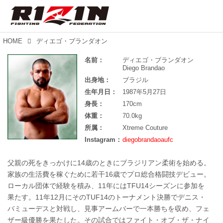
HOME
ディエゴ・ブランダオン
名前：
ディエゴ・ブランダオン
Diego Brandao
出身地：
ブラジル
生年月日：
1987年5月27日
身長：
170cm
体重：
70.0kg
所属：
Xtreme Couture
Instagram：
diegobrandaoaufc
父親の死をきっかけに14歳のときにブラジリアン柔術を始める。
家族の生活費を稼ぐために若干16歳でプロ総合格闘技デビュー。
ローカル団体で経験を積み、11年にはTFU14シーズンに参加を
果たす。11年12月にそのTUF14のトーナメント決勝でデニス・
バミューデスと対戦し、見事アームバーで一本勝ちを収め、フェ
ザー級優勝を果たした。その試合ではファイト・オブ・ザ・ナイ