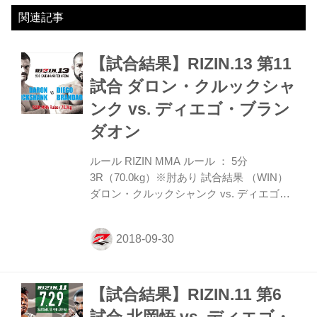
関連記事
【試合結果】RIZIN.13 第11
試合 ダロン・クルックシャ
ンク vs. ディエゴ・ブラン
ダオン
ルール RIZIN MMA ルール ： 5分
3R（70.0kg）※肘あり 試合結果 （WIN）
ダロン・クルックシャンク vs. ディエゴ・
ブランダオン（LOSE） 2R 0分17秒
TKO（レフェリーストップ：グラウンドパ
ンチ） 試合内容 1R、クルックシャンクが
まずバックキック。ブランダオンは圧力を
かけて右フック。その後もパンチ、蹴りと
【試合結果】RIZIN.11 第6
も互角の展開。ブランダオンは右ミドルを
ヒット。クルックシャンクはバックキッ