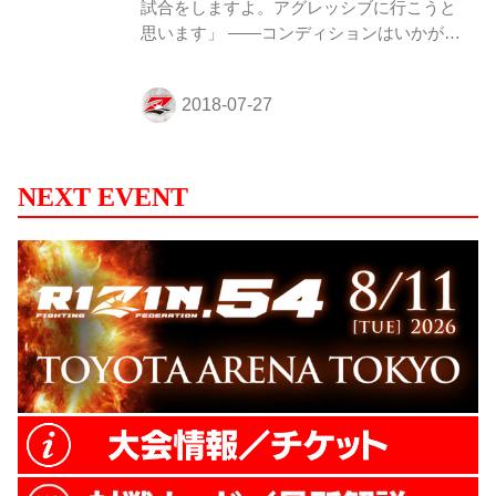
試合をしますよ。アグレッシブに行こうと
思います」 ――コンディションはいかがで
すか？ オニボウズ 試合のお話をもらった
のは2〜3週間前で、そこから今まで追い込
んできたので、体調とコンディションはバ
ッチリ仕上げてきました。 ――短期間の準
備で何か影響はありましたか？ オニボウズ
一カ月前に試合があってそれに向けて準備
NEXT EVENT
していたので、そんなに影響はなかったで
すね。走り込みもしてきました。 ――
RIZINのデビュー戦ですが、 RIZINの印象
はいかがでしょうか？ オニボウズ 出てい
るメンバーがすごいですよね。ええんか
な、自分が出てと思ったんですけど、そ
れ...