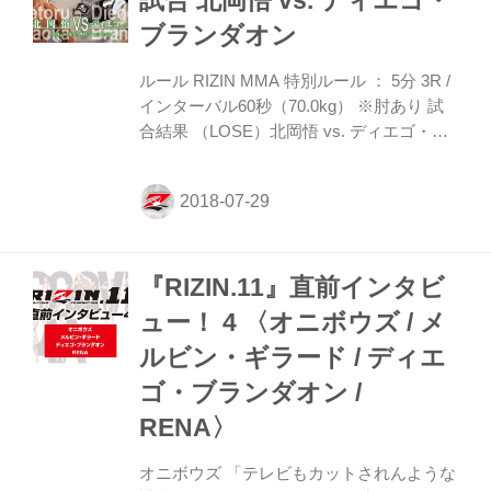
試合 北岡悟 vs. ディエゴ・
ク、バックブローも。ラウンド終盤、ブラ
ブランダオン
ンダオンはボディフックも見せる。クルッ
クシャンクは右のハイ。 2R、開始直後の
ルール RIZIN MMA 特別ルール ： 5分 3R /
飛びヒザをまともに食らってブランダオン
インターバル60秒（70.0kg） ※肘あり 試
がダウン。クルックシャン...
合結果 （LOSE）北岡悟 vs. ディエゴ・ブ
ランダオン（WIN） 1R 1分30秒 KO（グラ
ウンドパンチ） 試合内容 先制攻撃でアタ
ックにいった北岡悟 ディエゴ・ブランダオ
ンが冷静にかわして勝利 1R、いきなり片
足タックルにいったのは北岡。これを切っ
『RIZIN.11』直前インタビ
たブランダオンはサイドからパウンドを落
としていく。北岡はヒール、アキレス腱を
ュー！ 4 〈オニボウズ / メ
取りにいくが、さらに強烈なパウンドを被
ルビン・ギラード / ディエ
弾してレフェリーは試合をストップ。ブラ
ンダオンが秒殺勝利をおさめた。 試合後、
ゴ・ブランダオン /
ブランダオンは「アリガトウゴザイマ
RENA〉
ス！...
オニボウズ 「テレビもカットされんような