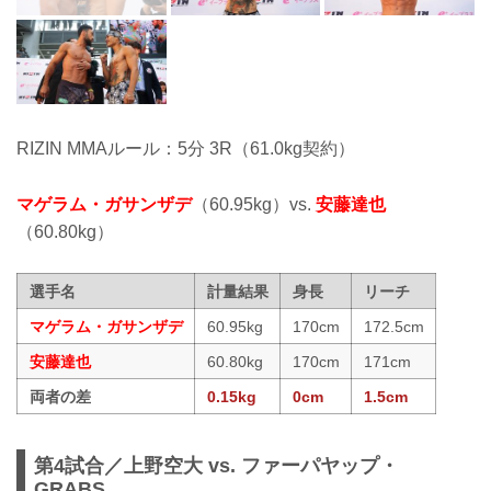
RIZIN MMAルール：5分 3R（61.0kg契約）
マゲラム・ガサンザデ
（60.95kg）vs.
安藤達也
（60.80kg）
選手名
計量結果
身長
リーチ
マゲラム・ガサンザデ
60.95kg
170cm
172.5cm
安藤達也
60.80kg
170cm
171cm
両者の差
0.15kg
0cm
1.5cm
第4試合／上野空大 vs. ファーパヤップ・
GRABS