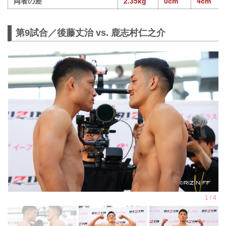
両者の差
2.35kg
0cm
4cm
第9試合／後藤丈治 vs. 鹿志村仁之介