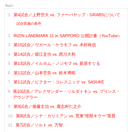
第4試合／上野空大 vs. ファーパヤップ・GRABSについて
試合実施の条件
RIZIN LANDMARK 11 in SAPPORO 公開計量（YouTube）
第15試合／ヴガール・ケラモフ vs. 木村柊也
第14試合／堀江圭功 vs. 西川大和
第13試合／イルホム・ノジモフ vs. 新居すぐる
第12試合／山本空良 vs. 鈴木博昭
第11試合／ビクター・コレスニック vs. SASUKE
第10試合／アレクサンダー・ソルダトキン vs. プリンス・
アウンアラー
第9試合／後藤丈治 vs. 鹿志村仁之介
第8試合／シナ・カリミアン vs. 荒東“怪獣キラー”英貴
第7試合／ソルト vs. 万智