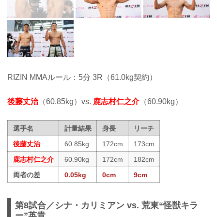
RIZIN MMAルール：5分 3R（61.0kg契約）
後藤丈治
（60.85kg）vs.
鹿志村仁之介
（60.90kg）
選手名
計量結果
身長
リーチ
後藤丈治
60.85kg
172cm
173cm
鹿志村仁之介
60.90kg
172cm
182cm
両者の差
0.05kg
0cm
9cm
第8試合／シナ・カリミアン vs. 荒東“怪獣キラ
ー”英貴