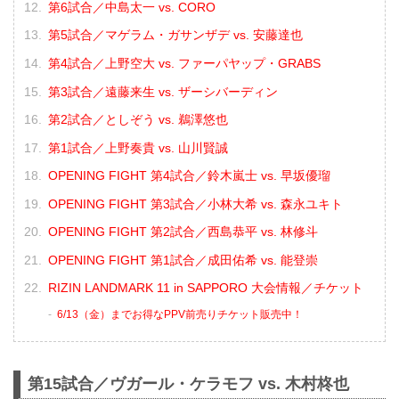
第6試合／中島太一 vs. CORO
第5試合／マゲラム・ガサンザデ vs. 安藤達也
第4試合／上野空大 vs. ファーパヤップ・GRABS
第3試合／遠藤来生 vs. ザーシバーディン
第2試合／としぞう vs. 鵜澤悠也
第1試合／上野奏貴 vs. 山川賢誠
OPENING FIGHT 第4試合／鈴木嵐士 vs. 早坂優瑠
OPENING FIGHT 第3試合／小林大希 vs. 森永ユキト
OPENING FIGHT 第2試合／西島恭平 vs. 林修斗
OPENING FIGHT 第1試合／成田佑希 vs. 能登崇
RIZIN LANDMARK 11 in SAPPORO 大会情報／チケット
6/13（金）までお得なPPV前売りチケット販売中！
第15試合／ヴガール・ケラモフ vs. 木村柊也