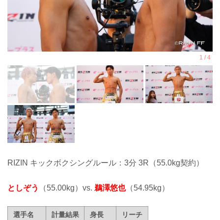
RIZIN キックボクシングルール：3分 3R（55.0kg契約）
としぞう
（55.00kg）vs.
鵜澤悠也
（54.95kg）
選手名
計量結果
身長
リーチ