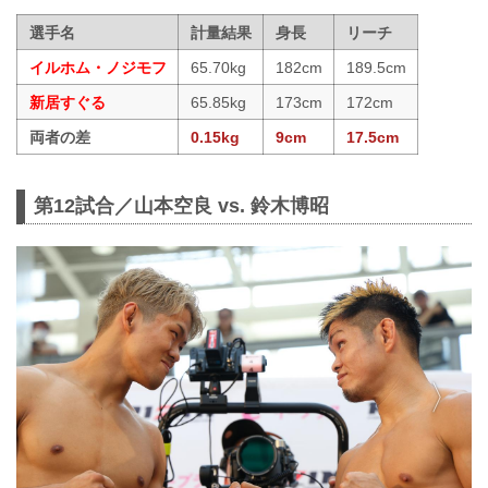
選手名
計量結果
身長
リーチ
イルホム・ノジモフ
65.70kg
182cm
189.5cm
新居すぐる
65.85kg
173cm
172cm
両者の差
0.15kg
9cm
17.5cm
第12試合／山本空良 vs. 鈴木博昭