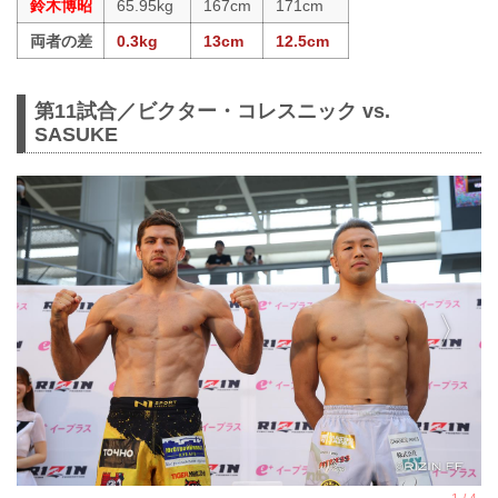
鈴木博昭
65.95kg
167cm
171cm
両者の差
0.3kg
13cm
12.5cm
第11試合／ビクター・コレスニック vs.
SASUKE