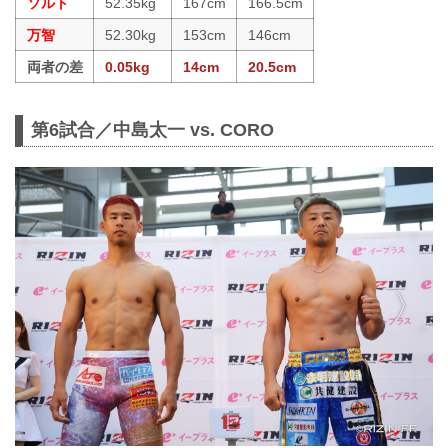
ソルト
52.35kg
167cm
166.5cm
万智
52.30kg
153cm
146cm
両者の差
0.05kg
14cm
20.5cm
第6試合／中島太一 vs. CORO