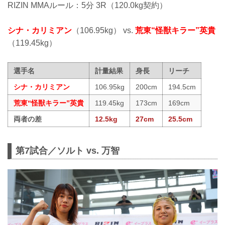
RIZIN MMAルール：5分 3R（120.0kg契約）
シナ・カリミアン
（106.95kg） vs.
荒東“怪獣キラー”英貴
（119.45kg）
選手名
計量結果
身長
リーチ
シナ・カリミアン
106.95kg
200cm
194.5cm
荒東“怪獣キラー”英貴
119.45kg
173cm
169cm
両者の差
12.5kg
27cm
25.5cm
第7試合／ソルト vs. 万智