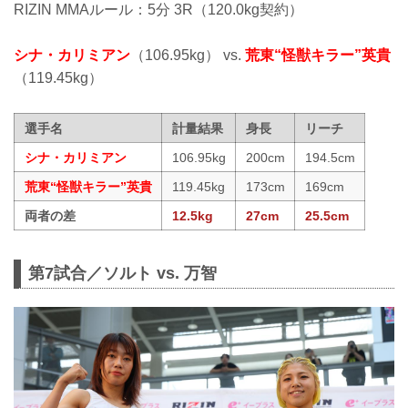
RIZIN MMAルール：5分 3R（120.0kg契約）
シナ・カリミアン
（106.95kg） vs.
荒東“怪獣キラー”英貴
（119.45kg）
選手名
計量結果
身長
リーチ
シナ・カリミアン
106.95kg
200cm
194.5cm
荒東“怪獣キラー”英貴
119.45kg
173cm
169cm
両者の差
12.5kg
27cm
25.5cm
第7試合／ソルト vs. 万智