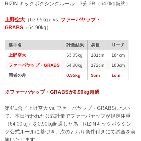
RIZIN キックボクシングルール：3分 3R（64.0kg契約）
上野空大
（63.95kg）vs.
ファーパヤップ・
GRABS
（64.90kg）
選手名
計量結果
身長
リーチ
上野空大
63.95kg
181cm
184cm
ファーパヤップ・GRABS
64.90kg
172cm
183cm
両者の差
0.95kg
9cm
1cm
※ファーパヤップ・GRABSが0.90kg超過
第4試合／上野空大 vs. ファーパヤップ・GRABSについ
て、本日行われた公式計量でファーパヤップが規定体重
（64.00kg）を0.90kg超過した為、RIZINキックボクシン
グ公式ルールに基づき、次のとおり条件付きにて試合を実
施いたします。