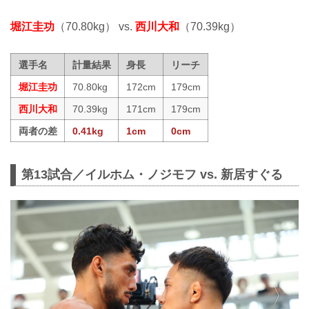
堀江圭功
（70.80kg） vs.
西川大和
（70.39kg）
選手名
計量結果
身長
リーチ
堀江圭功
70.80kg
172cm
179cm
西川大和
70.39kg
171cm
179cm
両者の差
0.41kg
1cm
0cm
第13試合／イルホム・ノジモフ vs. 新居すぐる