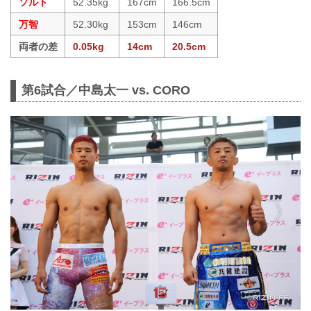
ソルト
52.35kg
167cm
166.5cm
万智
52.30kg
153cm
146cm
両者の差
0.05kg
14cm
20.5cm
第6試合／中島太一 vs. CORO