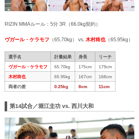
RIZIN MMAルール：5分 3R（66.0kg契約）
ヴガール・ケラモフ
（65.70kg） vs.
木村柊也
（65.95kg）
選手名
計量結果
身長
リーチ
ヴガール・ケラモフ
65.70kg
175cm
179cm
木村柊也
65.95kg
167cm
168cm
両者の差
0.25kg
8cm
11cm
第14試合／堀江圭功 vs. 西川大和