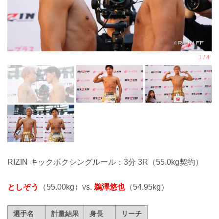
RIZIN キックボクシングルール：3分 3R（55.0kg契約）
としぞう
（55.00kg）vs.
鵜澤悠也
（54.95kg）
選手名
計量結果
身長
リーチ