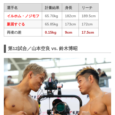
選手名
計量結果
身長
リーチ
イルホム・ノジモフ
65.70kg
182cm
189.5cm
新居すぐる
65.85kg
173cm
172cm
両者の差
0.15kg
9cm
17.5cm
第12試合／山本空良 vs. 鈴木博昭