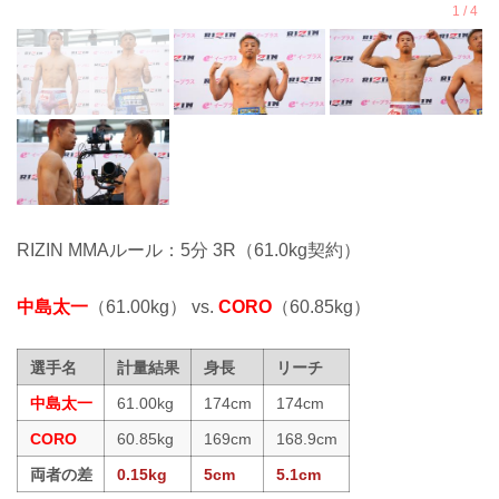
RIZIN MMAルール：5分 3R（61.0kg契約）
中島太一
（61.00kg） vs.
CORO
（60.85kg）
選手名
計量結果
身長
リーチ
中島太一
61.00kg
174cm
174cm
CORO
60.85kg
169cm
168.9cm
両者の差
0.15kg
5cm
5.1cm