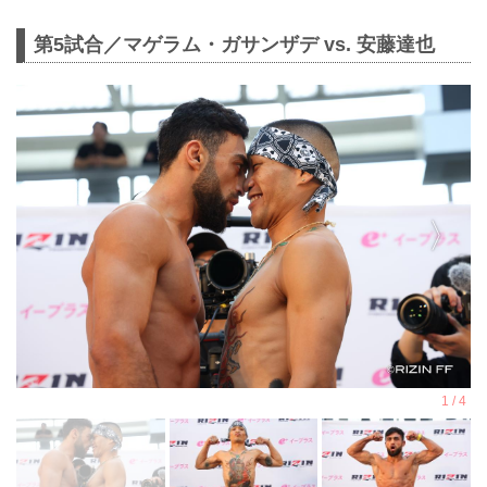
第5試合／マゲラム・ガサンザデ vs. 安藤達也