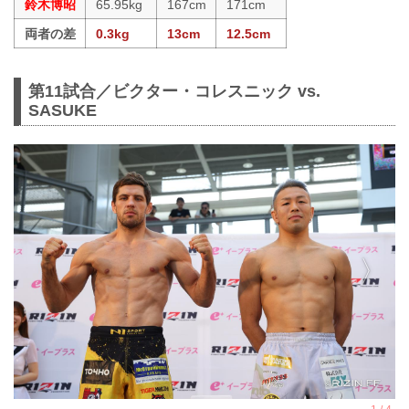
鈴木博昭
65.95kg
167cm
171cm
両者の差
0.3kg
13cm
12.5cm
第11試合／ビクター・コレスニック vs.
SASUKE