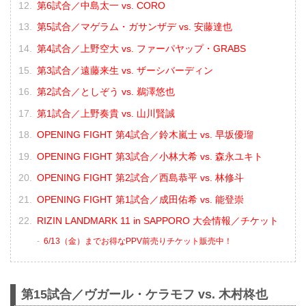
第6試合／中島太一 vs. CORO
第5試合／マゲラム・ガサンザデ vs. 安藤達也
第4試合／上野空大 vs. ファーパヤップ・GRABS
第3試合／遠藤来生 vs. ザーシバーディン
第2試合／としぞう vs. 鵜澤悠也
第1試合／上野奏貴 vs. 山川賢誠
OPENING FIGHT 第4試合／鈴木嵐士 vs. 早坂優瑠
OPENING FIGHT 第3試合／小林大希 vs. 森永ユキト
OPENING FIGHT 第2試合／西島恭平 vs. 林修斗
OPENING FIGHT 第1試合／成田佑希 vs. 能登崇
RIZIN LANDMARK 11 in SAPPORO 大会情報／チケット
6/13（金）までお得なPPV前売りチケット販売中！
第15試合／ヴガール・ケラモフ vs. 木村柊也