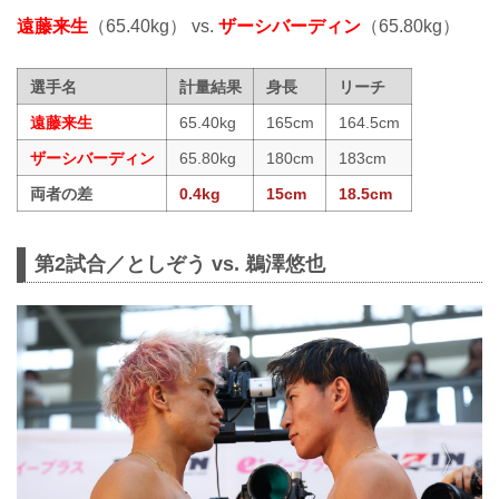
遠藤来生
（65.40kg） vs.
ザーシバーディン
（65.80kg）
選手名
計量結果
身長
リーチ
遠藤来生
65.40kg
165cm
164.5cm
ザーシバーディン
65.80kg
180cm
183cm
両者の差
0.4kg
15cm
18.5cm
第2試合／としぞう vs. 鵜澤悠也