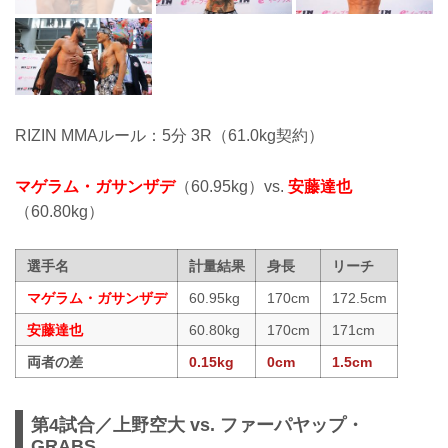
RIZIN MMAルール：5分 3R（61.0kg契約）
マゲラム・ガサンザデ
（60.95kg）vs.
安藤達也
（60.80kg）
選手名
計量結果
身長
リーチ
マゲラム・ガサンザデ
60.95kg
170cm
172.5cm
安藤達也
60.80kg
170cm
171cm
両者の差
0.15kg
0cm
1.5cm
第4試合／上野空大 vs. ファーパヤップ・
GRABS