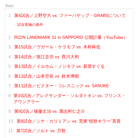
第4試合／上野空大 vs. ファーパヤップ・GRABSについて
試合実施の条件
RIZIN LANDMARK 11 in SAPPORO 公開計量（YouTube）
第15試合／ヴガール・ケラモフ vs. 木村柊也
第14試合／堀江圭功 vs. 西川大和
第13試合／イルホム・ノジモフ vs. 新居すぐる
第12試合／山本空良 vs. 鈴木博昭
第11試合／ビクター・コレスニック vs. SASUKE
第10試合／アレクサンダー・ソルダトキン vs. プリンス・
アウンアラー
第9試合／後藤丈治 vs. 鹿志村仁之介
第8試合／シナ・カリミアン vs. 荒東“怪獣キラー”英貴
第7試合／ソルト vs. 万智