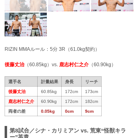
RIZIN MMAルール：5分 3R（61.0kg契約）
後藤丈治
（60.85kg）vs.
鹿志村仁之介
（60.90kg）
選手名
計量結果
身長
リーチ
後藤丈治
60.85kg
172cm
173cm
鹿志村仁之介
60.90kg
172cm
182cm
両者の差
0.05kg
0cm
9cm
第8試合／シナ・カリミアン vs. 荒東“怪獣キラ
ー”英貴