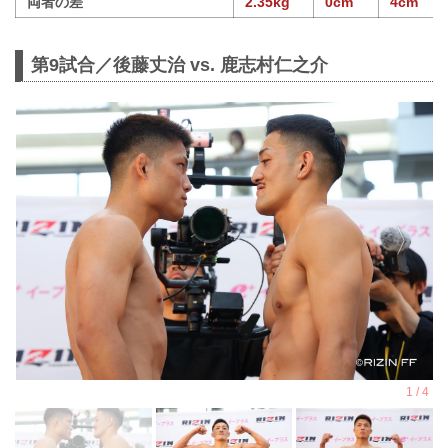
両者の差
2.35kg
0cm
4cm
第9試合／後藤丈治 vs. 鹿志村仁之介