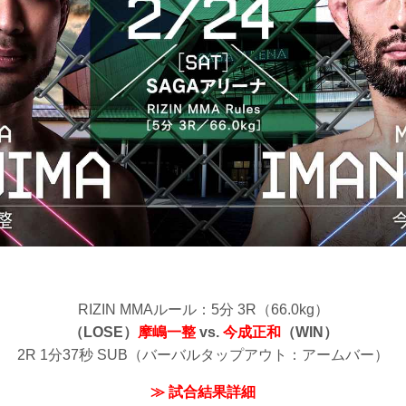
RIZIN MMAルール：5分 3R（66.0kg）
（LOSE）
摩嶋一整
vs.
今成正和
（WIN）
2R 1分37秒 SUB（バーバルタップアウト：アームバー）
≫ 試合結果詳細