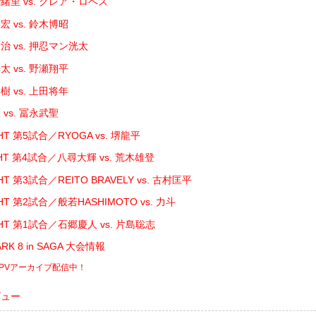
緒里 vs. クレア・ロペス
 vs. 鈴木博昭
 vs. 押忍マン洸太
 vs. 野瀬翔平
 vs. 上田将年
vs. 冨永武聖
GHT 第5試合／RYOGA vs. 堺龍平
IGHT 第4試合／八尋大輝 vs. 荒木雄登
GHT 第3試合／REITO BRAVELY vs. 古村匡平
GHT 第2試合／般若HASHIMOTO vs. 力斗
IGHT 第1試合／石郷慶人 vs. 片島聡志
ARK 8 in SAGA 大会情報
PPVアーカイブ配信中！
ビュー