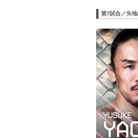
第7試合／矢地祐