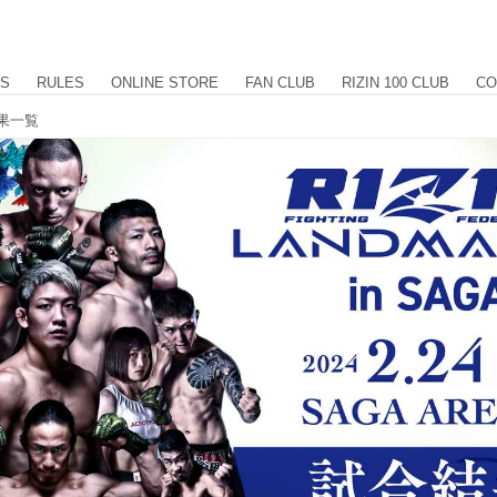
US
RULES
ONLINE STORE
FAN CLUB
RIZIN 100 CLUB
CO
合結果一覧