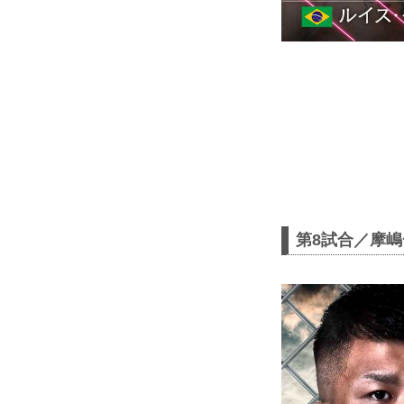
第8試合／摩嶋一