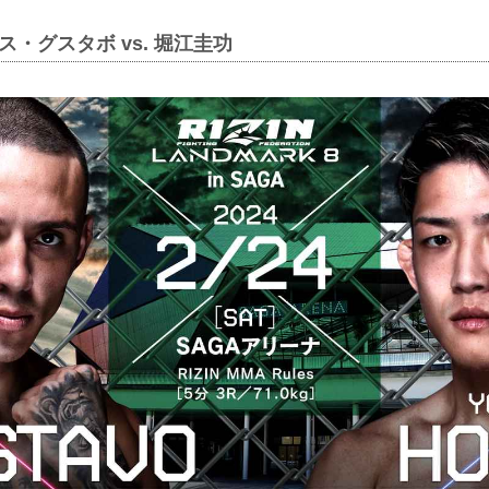
ス・グスタボ vs. 堀江圭功