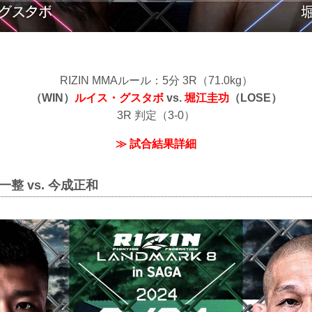
RIZIN MMAルール：5分 3R（71.0kg）
（WIN）
ルイス・グスタボ
vs.
堀江圭功
（LOSE）
3R 判定（3-0）
≫ 試合結果詳細
整 vs. 今成正和