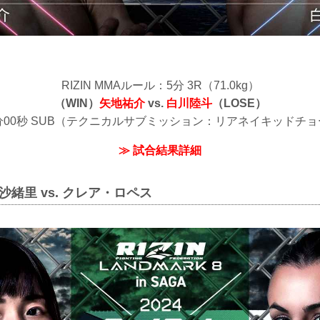
RIZIN MMAルール：5分 3R（71.0kg）
（WIN）
矢地祐介
vs.
白川陸斗
（LOSE）
5分00秒 SUB（テクニカルサブミッション：リアネイキッドチ
≫ 試合結果詳細
沙緒里 vs. クレア・ロペス