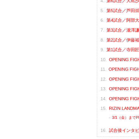
第6試合／大島沙
第5試合／芦田崇宏
第4試合／阿部大治
第3試合／瀧澤謙太
第2試合／伊藤裕樹
第1試合／寺田匠 
OPENING FI
OPENING F
OPENING FI
OPENING FI
OPENING F
RIZIN LANDM
3/1（金）まで
試合後インタ