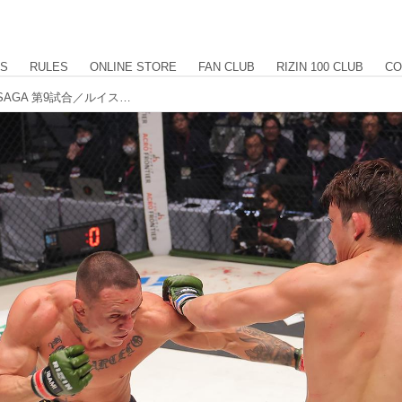
US
RULES
ONLINE STORE
FAN CLUB
RIZIN 100 CLUB
CO
【試合結果】RIZIN LANDMARK 8 in SAGA 第9試合／ルイス・グスタボ vs. 堀江圭功