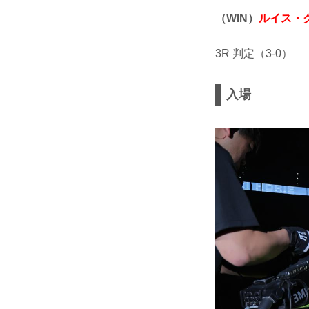
（WIN）
ルイス・
3R 判定（3-0）
入場