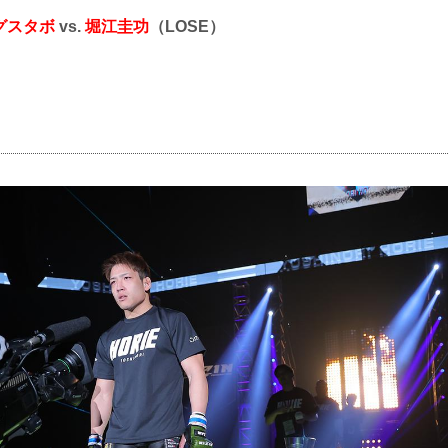
グスタボ
vs.
堀江圭功
（LOSE）