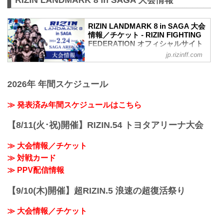
RIZIN LANDMARK 8 in SAGA 大会
情報／チケット - RIZIN FIGHTING
FEDERATION オフィシャルサイト
jp.rizinff.com
RIZIN LANDMARK 8 in SAGA 大会概要
開催日時
2024年2月24日（土）12:00開場 / 14:00開
2026年 年間スケジュール
始
※オープニングファイトは12:30開始
終了予定時間
≫ 発表済み年間スケジュールはこちら
20:00〜21:00頃
※試合内容、イベント進行によって終了
【8/11(火･祝)開催】RIZIN.54 トヨタアリーナ大会
予定時間が前後することがありますので
ご了承ください。
≫ 大会情報／チケット
会場
≫ 対戦カード
SAGAアリーナ
バスでお越しの場合：佐賀駅バスセンタ
≫ PPV配信情報
ー2番乗り場佐賀市営バス
［30］SAGAサンライズパーク・自動車
【9/10(木)開催】超RIZIN.5 浪速の超復活祭り
試験場行き
［準急］SAGAサンライズパーク行き ※
≫ 大会情報／チケット
土・日・祝日の...