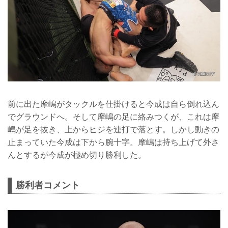
前に出た摩嶋がタックルを仕掛けると今成は自ら倒れ込ん
でグラウンドへ。そして摩嶋の足に絡みつくが、これは摩
嶋が足を抜き、上からヒジを連打で落とす。しかし動きの
止まっていた今成は下から腕十字。摩嶋は持ち上げて外さ
んとするが今成が極め切り勝利した。
勝利者コメント