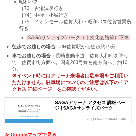
昭和バス
［73］古湯温泉行き
［74］中極・小城行き
［75］イオンモール佐賀大和・昭和バス佐賀営業所
行き
SAGAサンライズパーク（市文化会館前）下車
徒歩でお越しの場合：
JR佐賀駅から徒歩約15分
車でお越しの場合：
長崎自動車道、佐賀大和ICを降り
て、佐賀市街方面へ。国道263号線を南方向へ、約10
分。
※イベント時にはアリーナ来場者は駐車場をご利用い
ただけません。駐車場についてのご注意は以下の「ア
クセス 詳細ページ」をご確認ください。
SAGAアリーナ アクセス 詳細ペー
ジ | SAGAサンライズパーク
saga-sunrisepark.com
≫ Googleマップで見る