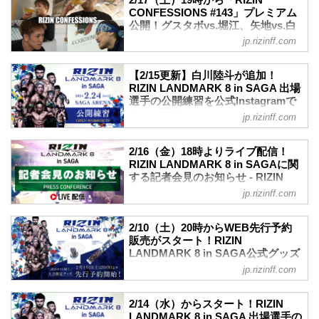
CONFESSIONS #143」プレミアム
公開！グスタボvs.堀江、矢地vs.白
川の2カードのエピソードを収録！ -
jp.rizinff.com
RIZIN FIGHTING FEDERATION オ
フィシャルサイト
【2/15更新】白川陸斗が追加！
選手が真実を「告白」するオリジナルド
RIZIN LANDMARK 8 in SAGA 出場
キュメンタリー番組「RIZIN
選手の公開練習を公式Instagramで
CONFESSIONS」の新エピソード#143
ライブ配信！ - RIZIN FIGHTING
jp.rizinff.com
が、本日2月17日（土）19時より配信スタ
FEDERATION オフィシャルサイト
ート！
2月14日（水）よりRIZIN LANDMARK 8
2024年開幕戦メインイベント！ルイス・
2/16（金）18時よりライブ配信！
in SAGAに出場する選手たちの公開練習
グスタボvs.堀江圭功
RIZIN LANDMARK 8 in SAGAに関
が実施されることが決定したぞ！
昨年フェザー級からライト級に階級を上
する記者会見のお知らせ - RIZIN
公開練習の様子はRIZIN FF公式Instagram
FIGHTING FEDERATION オフィシ
げ勝利し、今回がライト級2戦目となる堀
jp.rizinff.com
アカウントでライブ配信される予定だ！
ャルサイト
江圭功。試合前最後の“晩餐”の日、堀江は
ライブ配信中にあなたのコメントに選手
師匠である髙阪剛とともに盃を交わす。
2月16日（金）18時より、RIZIN
が答えてくれるかも…！？
2/10（土）20時からWEB先行予約
師匠から見た堀江圭功とは。そして髙阪
LANDMARK 8 in SAGAに関する記者会見
大会を間近に控えた選手たちの練習風
販売がスタート！RIZIN
の考えるグスタボ対策とは。
を行うことが決定した。この会見の様子
LANDMARK 8 in SAGA公式グッズ
景、質疑応答の様子を是非ライブ配信で
空手系ストレートのストライカー堀江
はRIZIN FF公式Youtubeチャンネルで
特設販売ページがオープン！ -
チェックしよう！
jp.rizinff.com
と、フィニッシュ...
LIVE配信される。
RIZIN FIGHTING FEDERATION オ
公開練習 Instagramライブ配信スケジュ
RIZIN FF公式Youtubeのチャンネル登録
フィシャルサイト
ール
をしてリマインダー設定をしておくと、
2/14（水）からスタート！RIZIN
日付 開始時間 選手 その他
2月10日（土）20時より、RIZIN
LIVE配信開始の通知を受け取ることがで
LANDMARK 8 in SAGA 出場選手の