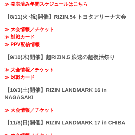
晦日のRIZIN.45で激闘を繰り広げたクレ
LANDMARK 8 in SAGAの追加対戦カード
≫ 発表済み年間スケジュールはこちら
ョは、練習中に左膝の前十字靭帯と後十
ベル・コイケ、元谷友貴、太田忍、RIZIN
発表記者会見が行われた。
字靱帯の一部を断裂したため全治8週間と
LANDMARK 9 in KOBEへ...
司会進行はRIZIN実況担当の鈴木芳彦アナ
の診断が下り今大会は欠場となりまし
【8/11(火･祝)開催】RIZIN.54 トヨタアリーナ大会
ウンサーが務め、会見には榊原信行
た。
CEO、大晦日に参戦が発表された堀江圭
キム・ギョンピョ コメント
≫ 大会情報／チケット
功、そして新たに参戦が決まった矢地祐
RIZINファンの...
介、鈴木博昭、阿部大治、浜崎朱加、伊
≫ 対戦カード
藤裕樹、瀧澤謙太の計7名のファイターが
≫ PPV配信情報
登壇した。
RIZIN.47 有明大会、4月29日（祝・月）
【9/10(木)開催】超RIZIN.5 浪速の超復活祭り
に開催日が変更へ
記者会見の冒頭、榊原CEOより話がされ
≫ 大会情報／チケット
た告知事項の中で、当初5月6日（祝・
月...
≫ 対戦カード
【10/3(土)開催】RIZIN LANDMARK 16 in
NAGASAKI
≫ 大会情報／チケット
【11/8(日)開催】RIZIN LANDMARK 17 in CHIBA