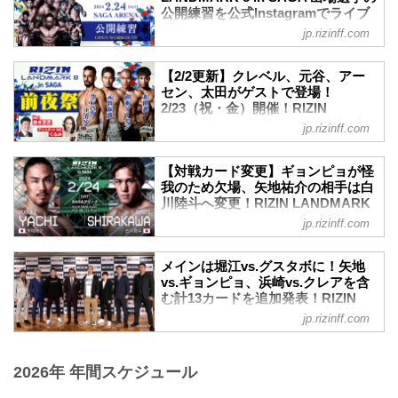
2/14（水） 16:30〜 堀江圭功 -
LANDMARK 8 in SAGA公式グッズの
公開練習を公式Instagramでライブ
きるぞ！この機会に是非、RIZIN FF公式
...
WEB先行予約販売がスタートするぞ！
配信！ - RIZIN FIGHTING
Youtubeチャンネルを登録しよう！
jp.rizinff.com
今回も大好評のポスターデザインがプリ
FEDERATION オフィシャルサイト
記者会見日時
ントされた大会限定Tシャツをはじめ、
2024年2月16日（金）18:00
2月14日（水）よりRIZIN LANDMARK 8
RIZINチャンピオンベルトのデザイングッ
【2/2更新】クレベル、元谷、アー
RIZIN FF公式Youtube...
in SAGAに出場する選手たちの公開練習
ズや、ロングTシャツやスウェットパーカ
セン、太田がゲストで登場！
が実施されることが決定したぞ！
ー、大人気のPRACTICEセットアップな
2/23（祝・金）開催！RIZIN
公開練習の様子はRIZIN FF公式Instagram
LANDMARK 8 in SAGA 前夜祭 参
どを先行予約販売！
jp.rizinff.com
アカウントでライブ配信される予定だ！
加者大募集！ - RIZIN FIGHTING
この期間中にグッズを購入すればグッズ
ライブ配信中にあなたのコメントに選手
FEDERATION オフィシャルサイト
が大会前に手元に届くので、グッズを着
が答えてくれるかも…！？
【対戦カード変更】ギョンピョが怪
用して会場や関連イベントに行くことも
更新情報
大会を間近に控えた選手たちの練習風
我のため欠場、矢地祐介の相手は白
可能だ！是非、WEB先行予約販売で公式
2/2（金）更新
川陸斗へ変更！RIZIN LANDMARK
景、質疑応答の様子を是非ライブ配信で
グッズを...
* 元谷友貴がゲストファイターとして参加
8 in SAGA - RIZIN FIGHTING
チェックしよう！
jp.rizinff.com
決定！
FEDERATION オフィシャルサイト
公開練習 Instagramライブ配信スケジュ
2/1（木）更新
ール
2月24日（土）にSAGAアリーナで開催さ
クレベル・コイケ、山本アーセンがゲス
メインは堀江vs.グスタボに！矢地
日付 開始時間 選手 その他
れるRIZIN LANDMARK 8 in SAGAの矢地
トファイターとして参加決定！
vs.ギョンピョ、浜崎vs.クレアを含
2/14（水） 16:30〜 堀江圭功 -
祐介 vs. キム・ギョンピョの試合は、キ
RIZINアンバサダーくるみがMCとして参
む計13カードを追加発表！RIZIN
...
ム・ギョンピョが怪我のため欠場、代わ
LANDMARK 8 in SAGA 追加対戦カ
加決定！
jp.rizinff.com
りに白川陸斗が矢地祐介の対戦相手とな
ード発表記者会見 - RIZIN
2月23日（祝・金）福岡県内にて「RIZIN
りましたのでお知らせ致します。
FIGHTING FEDERATION オフィシ
LANDMARK 8 in SAGA前夜祭」を開催す
キム・ギョンピョが全治8週間の怪我のた
ャルサイト
ることが決定したぞ！
2026年 年間スケジュール
め欠場
今回のゲストファイターとして、昨年大
1月18日（木）都内某所にてRIZIN
RIZIN3連勝を狙う韓国のキム・ギョンピ