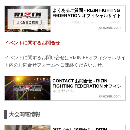
Sunday, Jan 21st, 10:00am to Friday, Feb
よくあるご質問 - RIZIN FIGHTING
16th, 6:00pm(JST)
FEDERATION オフィシャルサイト
*May be end o...
よくあるご質問をまとめました。お問合
jp.rizinff.com
わせの前に、一度ご確認下さい。
チケットに関してよくあるご質問
Q.1 より良い席で観戦したいのですが、
イベントに関するお問合せ
どの先行でチケットを買うと一番良い席
で見れますか？
A. より良い席のご案内は、以下の順番と
イベントに関するお問い合せはRIZIN FFオフィシャルサイ
なります。
ト内のお問合せフォームへご連絡くださいませ。
①ファンクラブ先行（超強者）
②ファンクラブ先行（強者）/ RIZIN 100
CLUB先行
CONTACT お問合せ - RIZIN
③先行販売（オフィシャルサイト先行・
FIGHTING FEDERATION オフィシ
プレイガイド先行・番組・チラシ等 順不
ャルサイト
同）
jp.rizinff.com
④各プレイガイドの一般発売
※②はお申込み多数の場合、お席の優先
確保のみで、...
大会関連情報
2/17（土）19時から「RIZIN