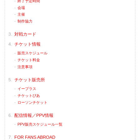
（LOSE）摩嶋一整 vs. 今成正和（WIN）
終了予定時間
2R 1分37秒 SUB（バーバルタップアウ
会場
ト：アームバー）
主催
≫ 試合結果詳細
制作協力
第7試合／矢地祐介 vs. 白川陸斗
RIZIN MMAルール：5分 3R...
対戦カード
チケット情報
販売スケジュール
チケット料金
注意事項
チケット販売所
イープラス
チケットぴあ
ローソンチケット
配信情報／PPV情報
PPV販売スケジュール一覧
FOR FANS ABROAD