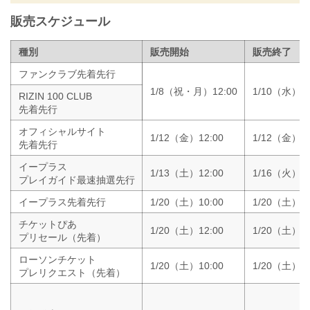
ヴガール・ケラモフ vs. 摩嶋一整の試合
販売スケジュール
は、ヴガール・ケラモフが来日すること
が不可能となったため欠場、代わりに今
成正和が摩嶋一整の対戦相手となったこ
種別
販売開始
販売終了
とが榊原CEO...
ファンクラブ先着先行
1/8（祝・月）12:00
1/10（水）18
RIZIN 100 CLUB
先着先行
オフィシャルサイト
1/12（金）12:00
1/12（金）18
先着先行
イープラス
1/13（土）12:00
1/16（火）18
プレイガイド最速抽選先行
イープラス先着先行
1/20（土）10:00
1/20（土）23
チケットぴあ
1/20（土）12:00
1/20（土）23
プリセール（先着）
ローソンチケット
1/20（土）10:00
1/20（土）23
プレリクエスト（先着）