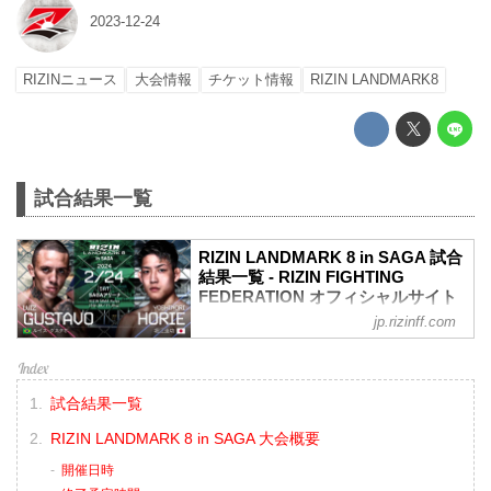
2023-12-24
RIZINニュース
大会情報
チケット情報
RIZIN LANDMARK8
試合結果一覧
RIZIN LANDMARK 8 in SAGA 試合
結果一覧 - RIZIN FIGHTING
FEDERATION オフィシャルサイト
jp.rizinff.com
第9試合／ルイス・グスタボ vs. 堀江圭功
RIZIN MMAルール：5分 3R（71.0kg）
（WIN）ルイス・グスタボ vs. 堀江圭功
（LOSE）
試合結果一覧
3R 判定（3-0）
≫ 試合結果詳細
RIZIN LANDMARK 8 in SAGA 大会概要
第8試合／摩嶋一整 vs. 今成正和
RIZIN MMAルール：5分 3R（66.0kg）
開催日時