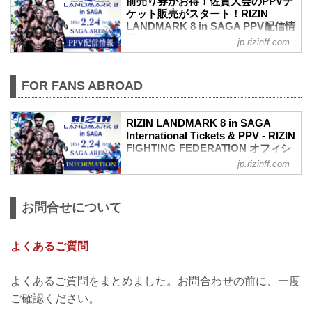
前売り券がお得！佐賀大会のPPVチ
ケット販売がスタート！RIZIN
LANDMARK 8 in SAGA PPV配信情
報 - RIZIN FIGHTING
jp.rizinff.com
FEDERATION オフィシャルサイト
2024年のRIZIN開幕戦となる、RIZIN
LANDMARK 8 in SAGAのPPV配信チケッ
FOR FANS ABROAD
トが、本日2月2日（金）12時より
ABEMA、U-NEXT、RIZIN 100 CLUB、
RIZIN LIVEにて販売スタート！
RIZIN LANDMARK 8 in SAGA
International Tickets & PPV - RIZIN
会場に来れない方はお好きな配信サービ
FIGHTING FEDERATION オフィシ
スで、RIZIN LANDMARK 8 in SAGAを全
ャルサイト
試合リアルタイムで視聴しよう！
jp.rizinff.com
PPV販売スケジュール一覧
MOVIE
配信日時 料金 配信媒体 アーカイブ
【Trailer】RIZIN LANDMARK 8 in SAGA
期間 応援
/ RIZIN.46
お問合せについて
コード 番組名・その他
youtu.be
2/24(土)
Ticket Price
12:00〜 前売...
VIP Seat：¥110,000 <with purchase
よくあるご質問
benefit>
SRS Seat：¥25,300
よくあるご質問をまとめました。お問合わせの前に、一度
S Seat：¥14,300
ご確認ください。
A Seat：¥8,800
Sales period