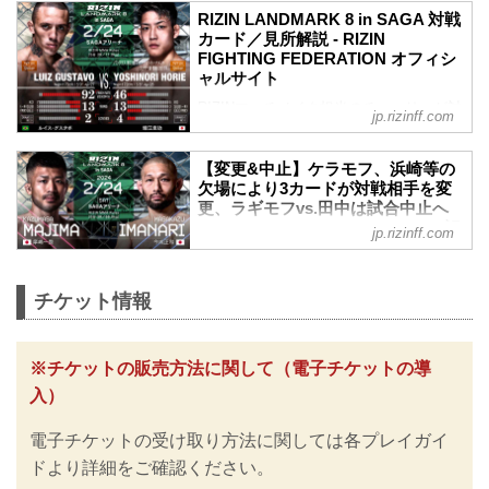
RIZIN LANDMARK 8 in SAGA 対戦
カード／見所解説 - RIZIN
FIGHTING FEDERATION オフィシ
ャルサイト
RIZINマッチメイク担当のチャーリーが対
jp.rizinff.com
戦カードの見所を紹介！選手のバッグボ
ーンやストロングポイントを把握すれ
【変更&中止】ケラモフ、浜崎等の
ば、試合観戦がもっと楽しくなる！観戦
欠場により3カードが対戦相手を変
前に是非チェックしておこう！
更、ラギモフvs.田中は試合中止へ
※見所解説は随時更新いたします。
／RIZIN LANDMARK 8 in SAGA 記
ルイス・グスタボ vs. 堀江圭功
jp.rizinff.com
者会見 - RIZIN FIGHTING
RIZIN MMAルール：5分3R（71.0kg）
FEDERATION オフィシャルサイト
ルイス・グスタボ vs. 堀江圭功
ルイス・グスタボ
2月16日（金）RIZIN FF事務局にて、今
チケット情報
総合力 | 決着率 | ハングリー精神 | サブミ
月SAGAアリーナで開催されるRIZIN
ッション
LANDMARK 8 in SAGAに関する記者会見
堀江圭功
が行われた。
※チケットの販売方法に関して（電子チケットの導
アグレッシブ | パンチ力 | 試合運び | 手数
榊原信行CEOより出場を予定していた4選
入）
見所解説
手の欠場と、それにより変更となった3つ
RIZI...
の対戦カードと1つの試合中止が発表され
電子チケットの受け取り方法に関しては各プレイガイ
た。
ケラモフが来日不可のため欠場、摩嶋の
ドより詳細をご確認ください。
相手は今成へ変更