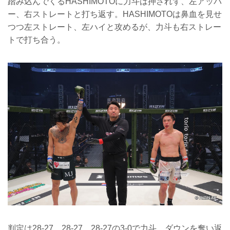
踏み込んでくるHASHIMOTOに力斗は押されず、左アッパ
ー、右ストレートと打ち返す。HASHIMOTOは鼻血を見せ
つつ左ストレート、左ハイと攻めるが、力斗も右ストレー
トで打ち合う。
判定は28-27、28-27、28-27の3-0で力斗。ダウンを奪い返