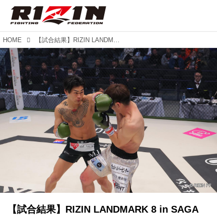
HOME
【試合結果】RIZIN LANDMARK 8 in SAGA OPENING FIGHT 第2試合／般若HASHIMOTO vs. 力斗
【試合結果】RIZIN LANDMARK 8 in SAGA