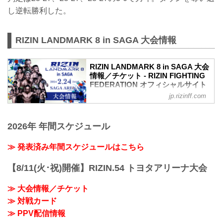
し逆転勝利した。
RIZIN LANDMARK 8 in SAGA 大会情報
RIZIN LANDMARK 8 in SAGA 大会
情報／チケット - RIZIN FIGHTING
FEDERATION オフィシャルサイト
jp.rizinff.com
RIZIN LANDMARK 8 in SAGA 大会概要
開催日時
2024年2月24日（土）12:00開場 / 14:00開
2026年 年間スケジュール
始
※オープニングファイトは12:30開始
終了予定時間
≫ 発表済み年間スケジュールはこちら
20:00〜21:00頃
※試合内容、イベント進行によって終了
【8/11(火･祝)開催】RIZIN.54 トヨタアリーナ大会
予定時間が前後することがありますので
ご了承ください。
≫ 大会情報／チケット
会場
≫ 対戦カード
SAGAアリーナ
バスでお越しの場合：佐賀駅バスセンタ
≫ PPV配信情報
ー2番乗り場佐賀市営バス