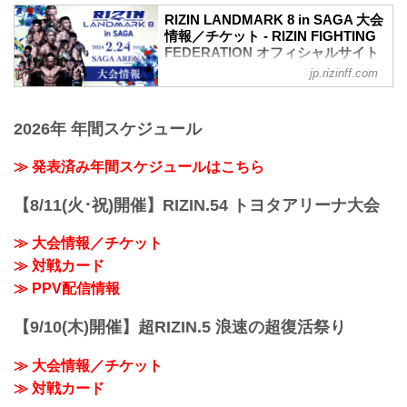
RIZIN LANDMARK 8 in SAGA 大会
情報／チケット - RIZIN FIGHTING
FEDERATION オフィシャルサイト
jp.rizinff.com
RIZIN LANDMARK 8 in SAGA 大会概要
開催日時
2024年2月24日（土）12:00開場 / 14:00開
2026年 年間スケジュール
始
※オープニングファイトは12:30開始
終了予定時間
≫ 発表済み年間スケジュールはこちら
20:00〜21:00頃
※試合内容、イベント進行によって終了
【8/11(火･祝)開催】RIZIN.54 トヨタアリーナ大会
予定時間が前後することがありますので
ご了承ください。
≫ 大会情報／チケット
会場
≫ 対戦カード
SAGAアリーナ
バスでお越しの場合：佐賀駅バスセンタ
≫ PPV配信情報
ー2番乗り場佐賀市営バス
［30］SAGAサンライズパーク・自動車
【9/10(木)開催】超RIZIN.5 浪速の超復活祭り
試験場行き
［準急］SAGAサンライズパーク行き ※
≫ 大会情報／チケット
土・日・祝日の...
≫ 対戦カード