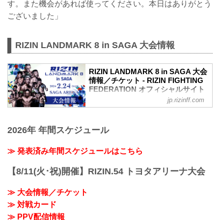
す。また機会があれば使ってください。本日はありがとう
ございました」
RIZIN LANDMARK 8 in SAGA 大会情報
RIZIN LANDMARK 8 in SAGA 大会
情報／チケット - RIZIN FIGHTING
FEDERATION オフィシャルサイト
jp.rizinff.com
RIZIN LANDMARK 8 in SAGA 大会概要
開催日時
2024年2月24日（土）12:00開場 / 14:00開
2026年 年間スケジュール
始
※オープニングファイトは12:30開始
終了予定時間
≫ 発表済み年間スケジュールはこちら
20:00〜21:00頃
※試合内容、イベント進行によって終了
【8/11(火･祝)開催】RIZIN.54 トヨタアリーナ大会
予定時間が前後することがありますので
ご了承ください。
≫ 大会情報／チケット
会場
≫ 対戦カード
SAGAアリーナ
バスでお越しの場合：佐賀駅バスセンタ
≫ PPV配信情報