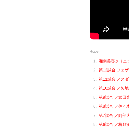
湘南美容クリニック p
第12試合 フェ
第11試合 ／スタ
第10試合 ／矢地
第9試合 ／武田光
第8試合 ／佐々木
第7試合 ／阿部大
第6試合 ／梅野源