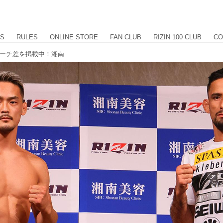
US
RULES
ONLINE STORE
FAN CLUB
RIZIN 100 CLUB
CO
フェイスオフ、計量結果、身長差、リーチ差を掲載中！湘南美容クリニック presents RIZIN.39 計量結果