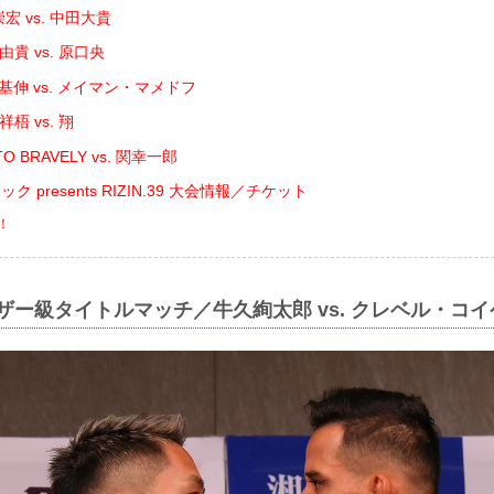
宏 vs. 中田大貴
貴 vs. 原口央
基伸 vs. メイマン・マメドフ
梧 vs. 翔
O BRAVELY vs. 関幸一郎
 presents RIZIN.39 大会情報／チケット
！
ェザー級タイトルマッチ／牛久絢太郎 vs. クレベル・コイ