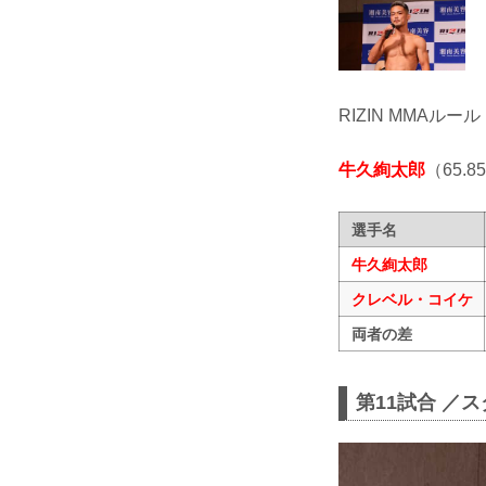
RIZIN MMAルール
牛久絢太郎
（65.8
選手名
牛久絢太郎
クレベル・コイケ
両者の差
第11試合 ／ス