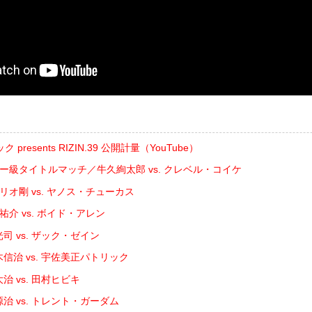
resents RIZIN.39 公開計量（YouTube）
ザー級タイトルマッチ／牛久絢太郎 vs. クレベル・コイケ
゙リオ剛 vs. ヤノス・チューカス
祐介 vs. ボイド・アレン
司 vs. ザック・ゼイン
信治 vs. 宇佐美正パトリック
治 vs. 田村ヒビキ
治 vs. トレント・ガーダム