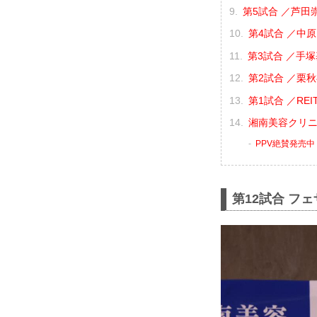
第5試合 ／芦田崇
第4試合 ／中原由
第3試合 ／手塚
第2試合 ／栗秋祥
第1試合 ／REIT
湘南美容クリニック
PPV絶賛発売中
第12試合 フ