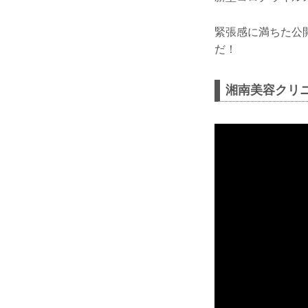
緊張感に満ちた公開
だ！
湘南美容クリニック