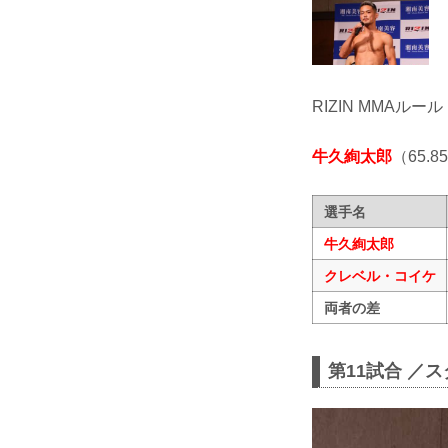
RIZIN MMAルール
牛久絢太郎
（65.8
選手名
牛久絢太郎
クレベル・コイケ
両者の差
第11試合 ／ス