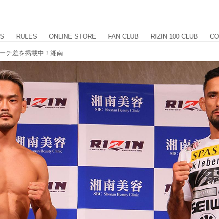
US
RULES
ONLINE STORE
FAN CLUB
RIZIN 100 CLUB
CO
フェイスオフ、計量結果、身長差、リーチ差を掲載中！湘南美容クリニック presents RIZIN.39 計量結果