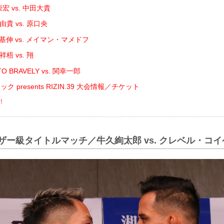
宏 vs. 中田大貴
貴 vs. 原口央
基伸 vs. メイマン・マメドフ
梧 vs. 翔
O BRAVELY vs. 関幸一郎
 presents RIZIN.39 大会情報／チケット
！
ェザー級タイトルマッチ／牛久絢太郎 vs. クレベル・コイ