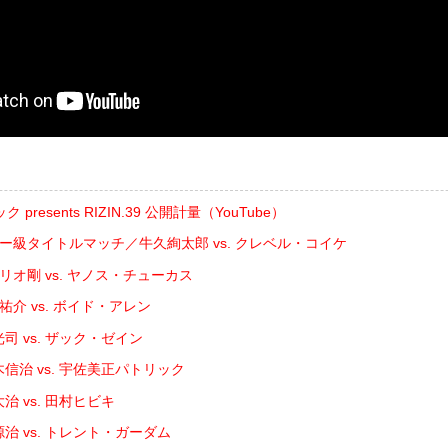
resents RIZIN.39 公開計量（YouTube）
ザー級タイトルマッチ／牛久絢太郎 vs. クレベル・コイケ
゙リオ剛 vs. ヤノス・チューカス
祐介 vs. ボイド・アレン
司 vs. ザック・ゼイン
信治 vs. 宇佐美正パトリック
治 vs. 田村ヒビキ
治 vs. トレント・ガーダム