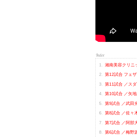
湘南美容クリニック p
第12試合 フェ
第11試合 ／スタ
第10試合 ／矢地
第9試合 ／武田光
第8試合 ／佐々木
第7試合 ／阿部大
第6試合 ／梅野源