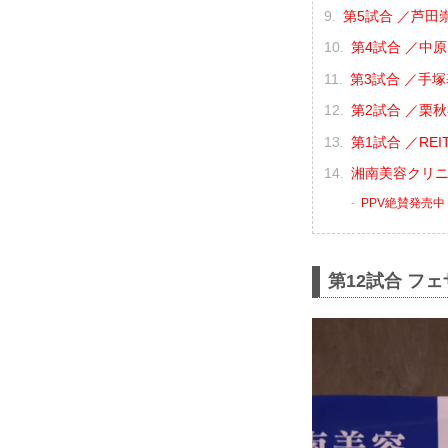
第5試合 ／芦田崇
第4試合 ／中原由
第3試合 ／手塚
第2試合 ／栗秋祥
第1試合 ／REIT
湘南美容クリニック
PPV絶賛発売中
第12試合 フ