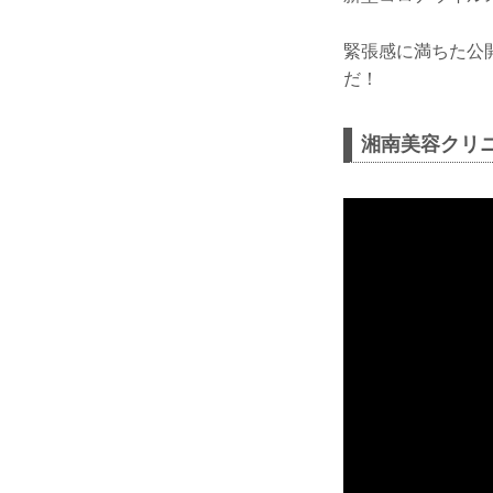
緊張感に満ちた公開
だ！
湘南美容クリニック