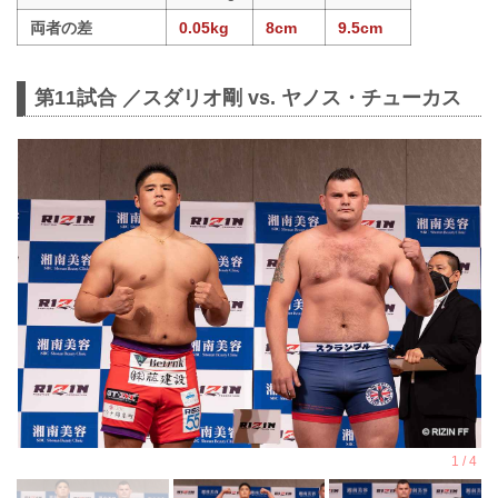
両者の差
0.05kg
8cm
9.5cm
第11試合 ／スダリオ剛 vs. ヤノス・チューカス