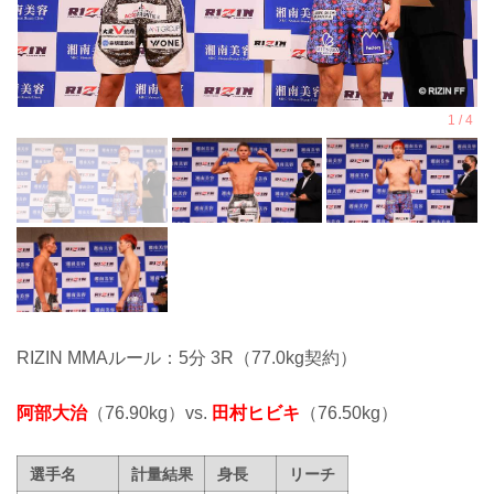
RIZIN MMAルール：5分 3R（77.0kg契約）
阿部大治
（76.90kg）vs.
田村ヒビキ
（76.50kg）
選手名
計量結果
身長
リーチ