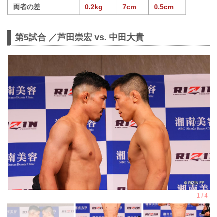
両者の差
0.2kg
7cm
0.5cm
第5試合 ／芦田崇宏 vs. 中田大貴