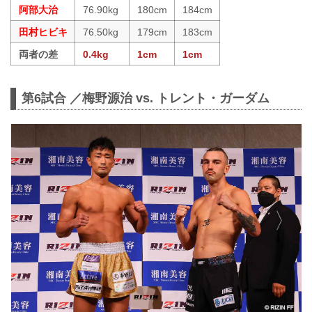
阿部大治
76.90kg
180cm
184cm
田村ヒビキ
76.50kg
179cm
183cm
両者の差
0.4kg
1cm
1cm
第6試合 ／梅野源治 vs. トレント・ガーダム