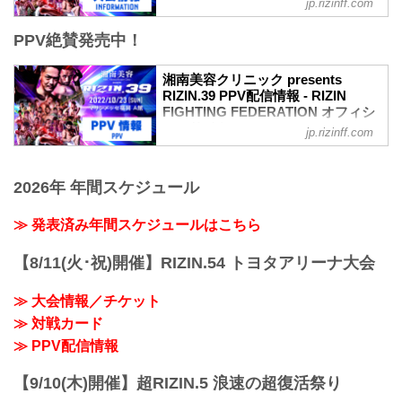
jp.rizinff.com
MOVIE
PPV絶賛発売中！
【Trailer】湘南美容クリニック presents
RIZIN.39 in マリンメッセ福岡
youtu.be
湘南美容クリニック presents
大会概要
RIZIN.39 PPV配信情報 - RIZIN
名称
FIGHTING FEDERATION オフィシ
湘南美容クリニック presents RIZIN.39
ャルサイト
jp.rizinff.com
日時
10月23日（日） マリンメッセ福岡にて開
2022年10月23日（日） 12:30開場 / 14:00
催される湘南美容クリニック presents
開始
2026年 年間スケジュール
RIZIN.39の各配信サービスのPPV配信チ
終了予定時間
ケット情報をまとめたぞ！
20:00〜21:00頃
会場に来れない方はお好きな配信サービ
≫ 発表済み年間スケジュールはこちら
※試合内容、イベント進行によって終了
スで、湘南美容クリニック presents
予定時間が前後することがありますので
RIZIN.38を全試合リアルタイムで視聴し
【8/11(火･祝)開催】RIZIN.54 トヨタアリーナ大会
ご了承ください。
よう！
会場
PPV配信スケジュール一覧
マリンメッセ福岡 Ａ館
≫ 大会情報／チケット
配信日時 料金 配信媒体 アーカイブ
福岡市地下鉄「呉服町」駅より徒歩15分
≫ 対戦カード
期間 応援
福岡市地下鉄「中洲川...
コード 番組名・その他
≫ PPV配信情報
10/23(日)
14:00〜 前売り¥5,000(税込)
【9/10(木)開催】超RIZIN.5 浪速の超復活祭り
当日¥5,500(税込) RIZIN S...