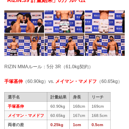
RIZIN.39 計量結果」のアルバム
RIZIN MMAルール：5分 3R（61.0kg契約）
手塚基伸
（60.90kg）vs.
メイマン・マメドフ
（60.65kg）
選手名
計量結果
身長
リーチ
手塚基伸
60.90kg
168cm
169cm
メイマン・マメドフ
60.65kg
167cm
168.5cm
両者の差
0.25kg
1cm
0.5cm