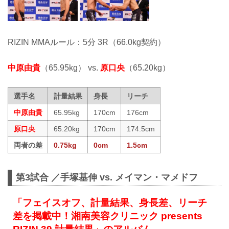
RIZIN MMAルール：5分 3R（66.0kg契約）
中原由貴
（65.95kg） vs.
原口央
（65.20kg）
選手名
計量結果
身長
リーチ
中原由貴
65.95kg
170cm
176cm
原口央
65.20kg
170cm
174.5cm
両者の差
0.75kg
0cm
1.5cm
第3試合 ／手塚基伸 vs. メイマン・マメドフ
「フェイスオフ、計量結果、身長差、リーチ
差を掲載中！湘南美容クリニック presents