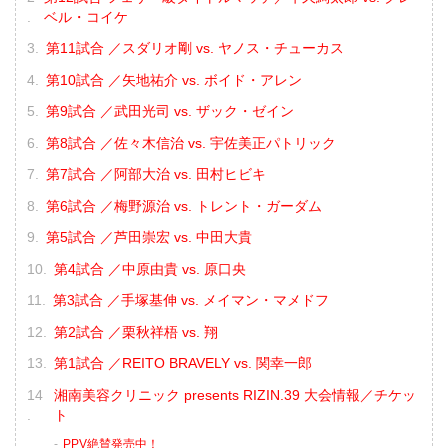
ベル・コイケ
第11試合 ／スダリオ剛 vs. ヤノス・チューカス
第10試合 ／矢地祐介 vs. ボイド・アレン
第9試合 ／武田光司 vs. ザック・ゼイン
第8試合 ／佐々木信治 vs. 宇佐美正パトリック
第7試合 ／阿部大治 vs. 田村ヒビキ
第6試合 ／梅野源治 vs. トレント・ガーダム
第5試合 ／芦田崇宏 vs. 中田大貴
第4試合 ／中原由貴 vs. 原口央
第3試合 ／手塚基伸 vs. メイマン・マメドフ
第2試合 ／栗秋祥梧 vs. 翔
第1試合 ／REITO BRAVELY vs. 関幸一郎
湘南美容クリニック presents RIZIN.39 大会情報／チケッ
ト
PPV絶賛発売中！