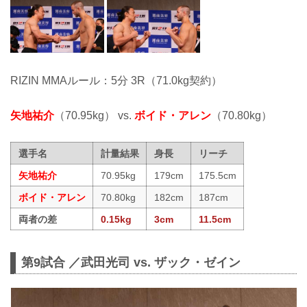
RIZIN MMAルール：5分 3R（71.0kg契約）
矢地祐介
（70.95kg） vs.
ボイド・アレン
（70.80kg）
選手名
計量結果
身長
リーチ
矢地祐介
70.95kg
179cm
175.5cm
ボイド・アレン
70.80kg
182cm
187cm
両者の差
0.15kg
3cm
11.5cm
第9試合 ／武田光司 vs. ザック・ゼイン