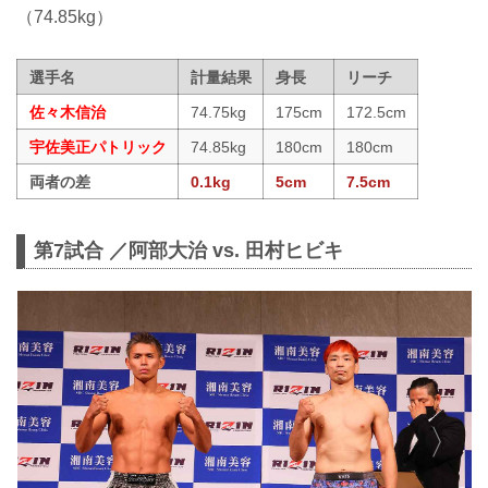
（74.85kg）
選手名
計量結果
身長
リーチ
佐々木信治
74.75kg
175cm
172.5cm
宇佐美正パトリック
74.85kg
180cm
180cm
両者の差
0.1kg
5cm
7.5cm
第7試合 ／阿部大治 vs. 田村ヒビキ