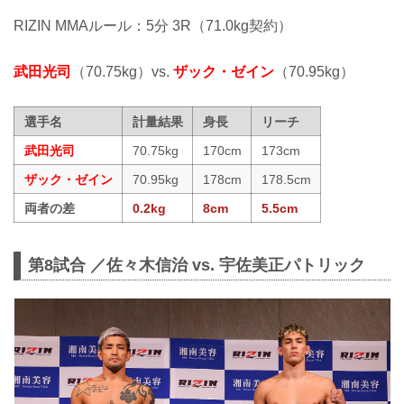
RIZIN MMAルール：5分 3R（71.0kg契約）
武田光司
（70.75kg）vs.
ザック・ゼイン
（70.95kg）
選手名
計量結果
身長
リーチ
武田光司
70.75kg
170cm
173cm
ザック・ゼイン
70.95kg
178cm
178.5cm
両者の差
0.2kg
8cm
5.5cm
第8試合 ／佐々木信治 vs. 宇佐美正パトリック