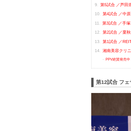
第5試合 ／芦田崇
第4試合 ／中原由
第3試合 ／手塚
第2試合 ／栗秋祥
第1試合 ／REIT
湘南美容クリニック
PPV絶賛発売中
第12試合 フ