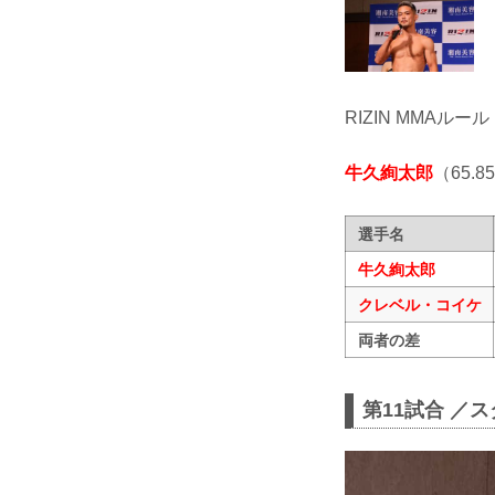
RIZIN MMAルール
牛久絢太郎
（65.8
選手名
牛久絢太郎
クレベル・コイケ
両者の差
第11試合 ／ス