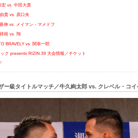
宏 vs. 中田大貴
貴 vs. 原口央
基伸 vs. メイマン・マメドフ
梧 vs. 翔
O BRAVELY vs. 関幸一郎
 presents RIZIN.39 大会情報／チケット
！
ェザー級タイトルマッチ／牛久絢太郎 vs. クレベル・コイ