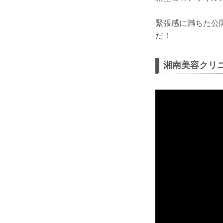
緊張感に満ちた公開
だ！
湘南美容クリニック