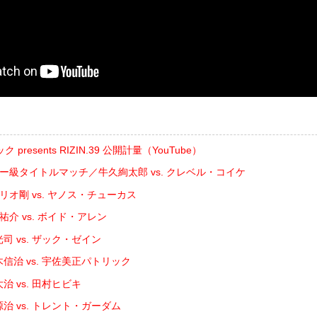
resents RIZIN.39 公開計量（YouTube）
ザー級タイトルマッチ／牛久絢太郎 vs. クレベル・コイケ
゙リオ剛 vs. ヤノス・チューカス
祐介 vs. ボイド・アレン
司 vs. ザック・ゼイン
信治 vs. 宇佐美正パトリック
治 vs. 田村ヒビキ
治 vs. トレント・ガーダム