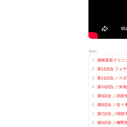
湘南美容クリニック p
第12試合 フェ
第11試合 ／スタ
第10試合 ／矢地
第9試合 ／武田光
第8試合 ／佐々木
第7試合 ／阿部大
第6試合 ／梅野源