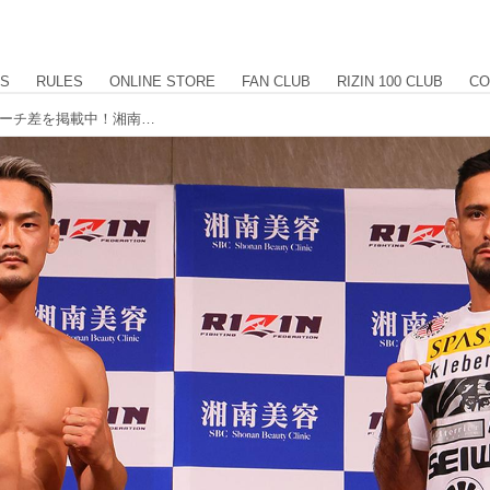
US
RULES
ONLINE STORE
FAN CLUB
RIZIN 100 CLUB
CO
フェイスオフ、計量結果、身長差、リーチ差を掲載中！湘南美容クリニック presents RIZIN.39 計量結果