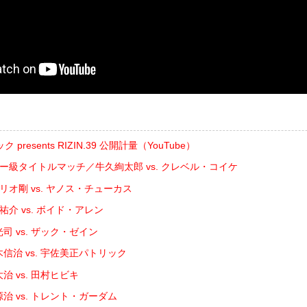
resents RIZIN.39 公開計量（YouTube）
ザー級タイトルマッチ／牛久絢太郎 vs. クレベル・コイケ
゙リオ剛 vs. ヤノス・チューカス
祐介 vs. ボイド・アレン
司 vs. ザック・ゼイン
信治 vs. 宇佐美正パトリック
治 vs. 田村ヒビキ
治 vs. トレント・ガーダム