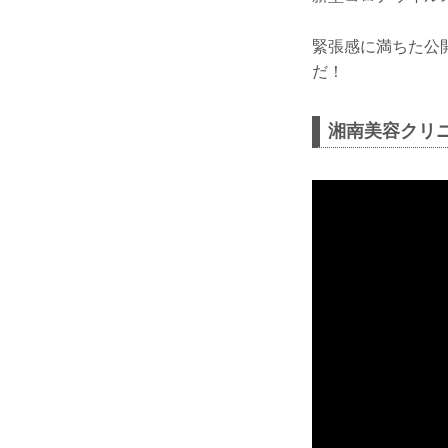
緊張感に満ちた公開
だ！
湘南美容クリニック