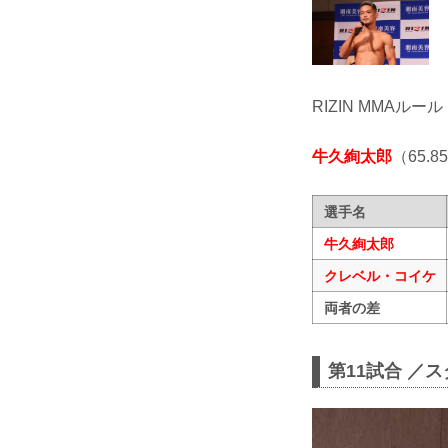
RIZIN MMAルール
牛久絢太郎
（65.8
選手名
牛久絢太郎
クレベル・コイケ
両者の差
第11試合 ／ス