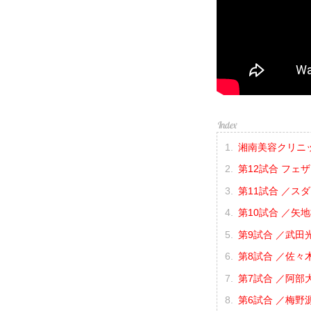
湘南美容クリニック p
第12試合 フェ
第11試合 ／スタ
第10試合 ／矢地
第9試合 ／武田光
第8試合 ／佐々木
第7試合 ／阿部大
第6試合 ／梅野源