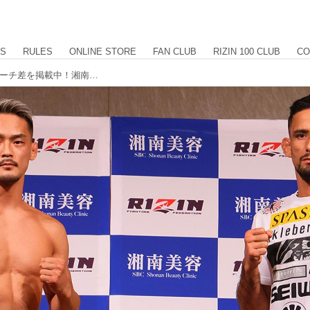
US
RULES
ONLINE STORE
FAN CLUB
RIZIN 100 CLUB
CO
フェイスオフ、計量結果、身長差、リーチ差を掲載中！湘南美容クリニック presents RIZIN.39 計量結果