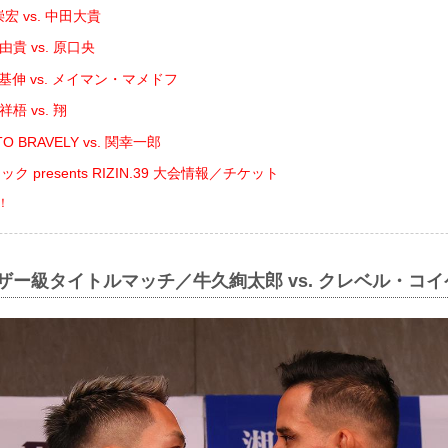
宏 vs. 中田大貴
貴 vs. 原口央
基伸 vs. メイマン・マメドフ
梧 vs. 翔
O BRAVELY vs. 関幸一郎
 presents RIZIN.39 大会情報／チケット
！
ェザー級タイトルマッチ／牛久絢太郎 vs. クレベル・コイ