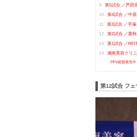
第5試合 ／芦田崇
第4試合 ／中原由
第3試合 ／手塚
第2試合 ／栗秋祥
第1試合 ／REIT
湘南美容クリニック
PPV絶賛発売中
第12試合 フ