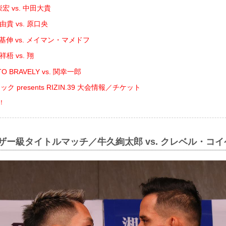
宏 vs. 中田大貴
貴 vs. 原口央
基伸 vs. メイマン・マメドフ
梧 vs. 翔
O BRAVELY vs. 関幸一郎
 presents RIZIN.39 大会情報／チケット
！
ェザー級タイトルマッチ／牛久絢太郎 vs. クレベル・コイ