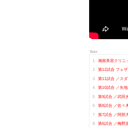
湘南美容クリニック p
第12試合 フェ
第11試合 ／スタ
第10試合 ／矢地
第9試合 ／武田光
第8試合 ／佐々木
第7試合 ／阿部大
第6試合 ／梅野源