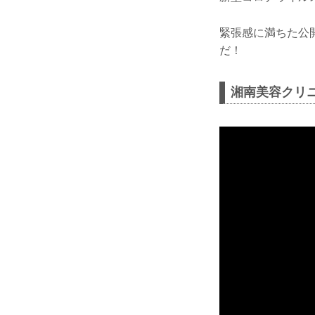
緊張感に満ちた公開
だ！
湘南美容クリニック