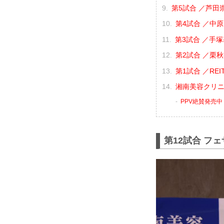
第5試合 ／芦田崇
第4試合 ／中原由
第3試合 ／手塚
第2試合 ／栗秋祥
第1試合 ／REIT
湘南美容クリニック
PPV絶賛発売中
第12試合 フ