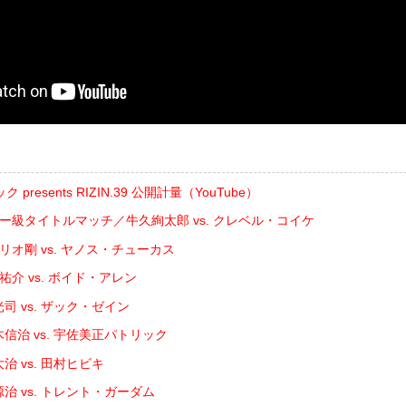
resents RIZIN.39 公開計量（YouTube）
ザー級タイトルマッチ／牛久絢太郎 vs. クレベル・コイケ
゙リオ剛 vs. ヤノス・チューカス
祐介 vs. ボイド・アレン
司 vs. ザック・ゼイン
信治 vs. 宇佐美正パトリック
治 vs. 田村ヒビキ
治 vs. トレント・ガーダム