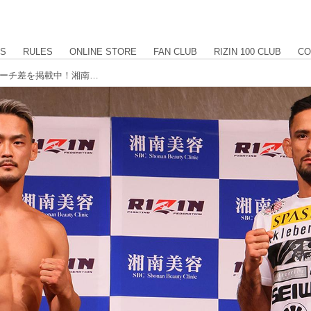
US
RULES
ONLINE STORE
FAN CLUB
RIZIN 100 CLUB
CO
フェイスオフ、計量結果、身長差、リーチ差を掲載中！湘南美容クリニック presents RIZIN.39 計量結果