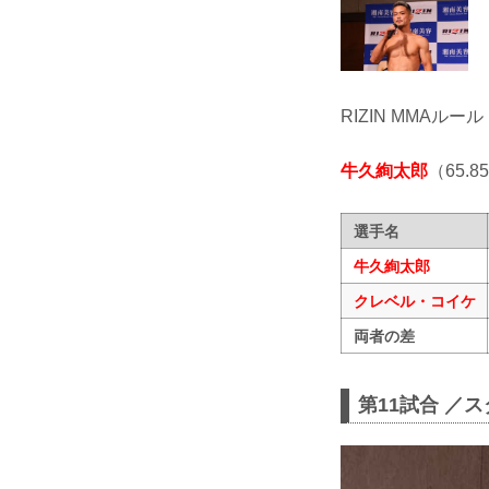
RIZIN MMAルール
牛久絢太郎
（65.8
選手名
牛久絢太郎
クレベル・コイケ
両者の差
第11試合 ／ス