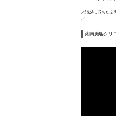
緊張感に満ちた公開
だ！
湘南美容クリニック