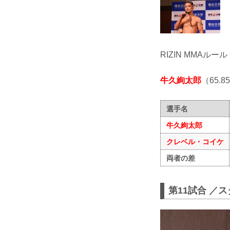
RIZIN MMAルール
牛久絢太郎
（65.8
選手名
牛久絢太郎
クレベル・コイケ
両者の差
第11試合 ／ス