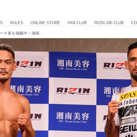
US
RULES
ONLINE STORE
FAN CLUB
RIZIN 100 CLUB
CO
フェイスオフ、計量結果、身長差、リーチ差を掲載中！湘南美容クリニック presents RIZIN.39 計量結果