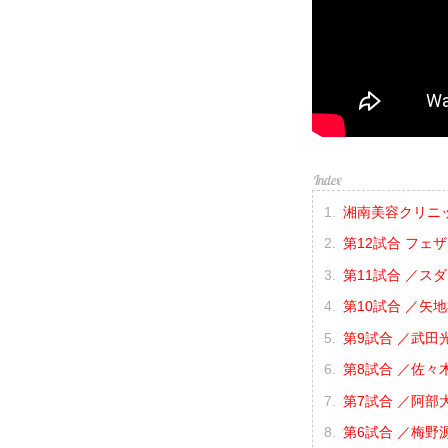
湘南美容クリニック p
第12試合 フェ
第11試合 ／スタ
第10試合 ／矢地
第9試合 ／武田光
第8試合 ／佐々木
第7試合 ／阿部大
第6試合 ／梅野源