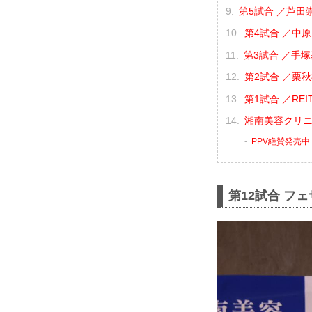
第5試合 ／芦田崇
第4試合 ／中原由
第3試合 ／手塚
第2試合 ／栗秋祥
第1試合 ／REIT
湘南美容クリニック
PPV絶賛発売中
第12試合 フ