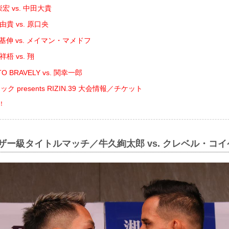
宏 vs. 中田大貴
貴 vs. 原口央
基伸 vs. メイマン・マメドフ
梧 vs. 翔
O BRAVELY vs. 関幸一郎
 presents RIZIN.39 大会情報／チケット
！
ェザー級タイトルマッチ／牛久絢太郎 vs. クレベル・コイ