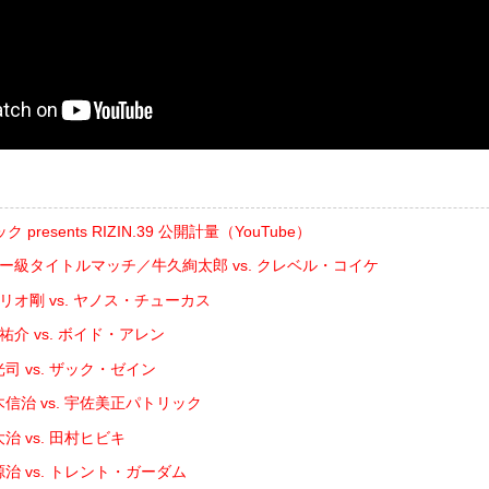
resents RIZIN.39 公開計量（YouTube）
ザー級タイトルマッチ／牛久絢太郎 vs. クレベル・コイケ
゙リオ剛 vs. ヤノス・チューカス
祐介 vs. ボイド・アレン
司 vs. ザック・ゼイン
信治 vs. 宇佐美正パトリック
治 vs. 田村ヒビキ
治 vs. トレント・ガーダム