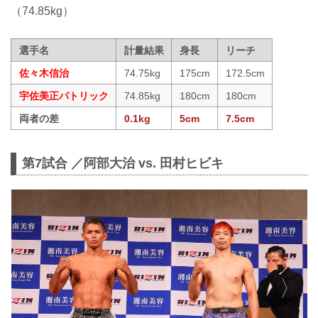
（74.85kg）
選手名
計量結果
身長
リーチ
佐々木信治
74.75kg
175cm
172.5cm
宇佐美正パトリック
74.85kg
180cm
180cm
両者の差
0.1kg
5cm
7.5cm
第7試合 ／阿部大治 vs. 田村ヒビキ