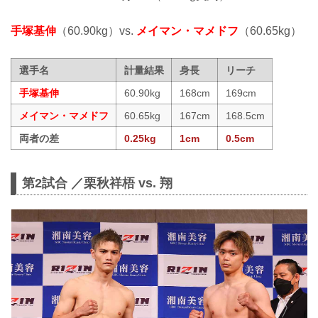
手塚基伸
（60.90kg）vs.
メイマン・マメドフ
（60.65kg）
選手名
計量結果
身長
リーチ
手塚基伸
60.90kg
168cm
169cm
メイマン・マメドフ
60.65kg
167cm
168.5cm
両者の差
0.25kg
1cm
0.5cm
第2試合 ／栗秋祥梧 vs. 翔