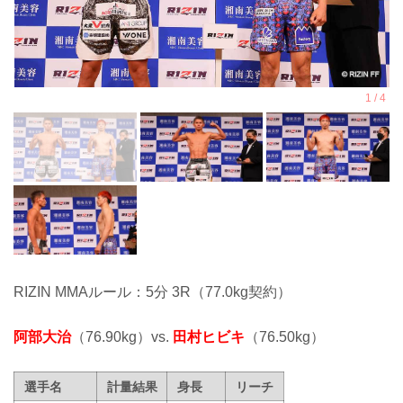
RIZIN MMAルール：5分 3R（77.0kg契約）
阿部大治
（76.90kg）vs.
田村ヒビキ
（76.50kg）
選手名
計量結果
身長
リーチ