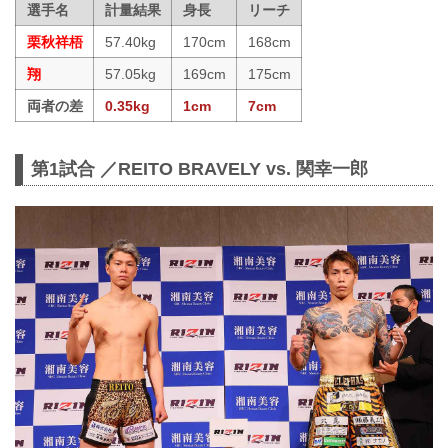
選手名
計量結果
身長
リーチ
栗秋祥梧
57.40kg
170cm
168cm
翔
57.05kg
169cm
175cm
両者の差
0.35kg
1cm
7cm
第1試合 ／REITO BRAVELY vs. 関幸一郎