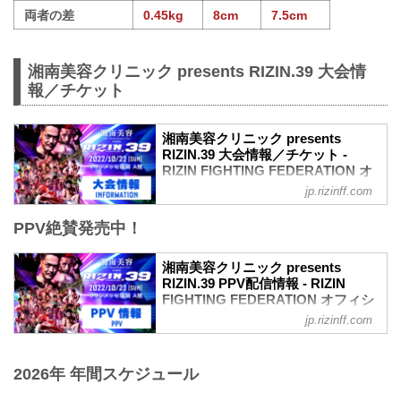
両者の差
0.45kg
8cm
7.5cm
湘南美容クリニック presents RIZIN.39 大会情
報／チケット
湘南美容クリニック presents
RIZIN.39 大会情報／チケット -
RIZIN FIGHTING FEDERATION オ
フィシャルサイト
jp.rizinff.com
MOVIE
PPV絶賛発売中！
【Trailer】湘南美容クリニック presents
RIZIN.39 in マリンメッセ福岡
youtu.be
湘南美容クリニック presents
大会概要
RIZIN.39 PPV配信情報 - RIZIN
名称
FIGHTING FEDERATION オフィシ
湘南美容クリニック presents RIZIN.39
ャルサイト
jp.rizinff.com
日時
10月23日（日） マリンメッセ福岡にて開
2022年10月23日（日） 12:30開場 / 14:00
催される湘南美容クリニック presents
開始
2026年 年間スケジュール
RIZIN.39の各配信サービスのPPV配信チ
終了予定時間
ケット情報をまとめたぞ！
20:00〜21:00頃