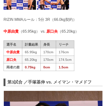
RIZIN MMAルール：5分 3R（66.0kg契約）
中原由貴
（65.95kg） vs.
原口央
（65.20kg）
選手名
計量結果
身長
リーチ
中原由貴
65.95kg
170cm
176cm
原口央
65.20kg
170cm
174.5cm
両者の差
0.75kg
0cm
1.5cm
第3試合 ／手塚基伸 vs. メイマン・マメドフ