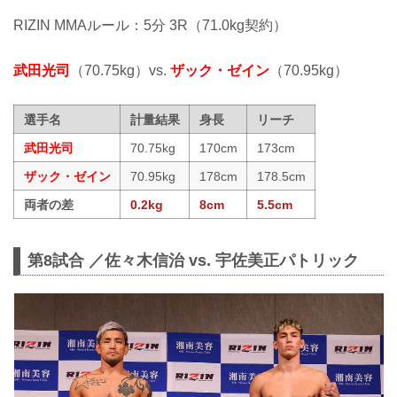
RIZIN MMAルール：5分 3R（71.0kg契約）
武田光司
（70.75kg）vs.
ザック・ゼイン
（70.95kg）
選手名
計量結果
身長
リーチ
武田光司
70.75kg
170cm
173cm
ザック・ゼイン
70.95kg
178cm
178.5cm
両者の差
0.2kg
8cm
5.5cm
第8試合 ／佐々木信治 vs. 宇佐美正パトリック