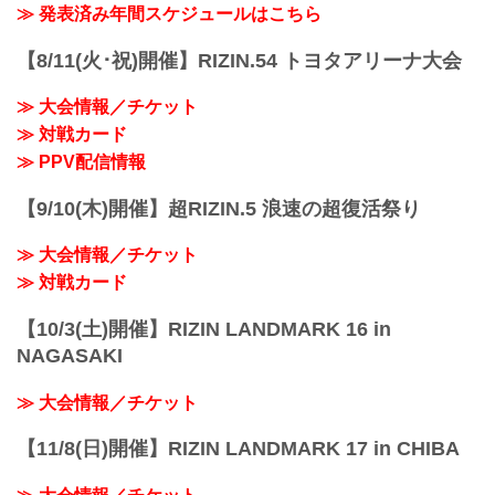
会場に来れない方はお好きな配信サービ
≫ 発表済み年間スケジュールはこちら
※試合内容、イベント進行によって終了
スで、湘南美容クリニック presents
予定時間が前後することがありますので
RIZIN.38を全試合リアルタイムで視聴し
【8/11(火･祝)開催】RIZIN.54 トヨタアリーナ大会
ご了承ください。
よう！
会場
PPV配信スケジュール一覧
マリンメッセ福岡 Ａ館
≫ 大会情報／チケット
配信日時 料金 配信媒体 アーカイブ
福岡市地下鉄「呉服町」駅より徒歩15分
≫ 対戦カード
期間 応援
福岡市地下鉄「中洲川...
コード 番組名・その他
≫ PPV配信情報
10/23(日)
14:00〜 前売り¥5,000(税込)
【9/10(木)開催】超RIZIN.5 浪速の超復活祭り
当日¥5,500(税込) RIZIN S...
≫ 大会情報／チケット
≫ 対戦カード
【10/3(土)開催】RIZIN LANDMARK 16 in
NAGASAKI
≫ 大会情報／チケット
【11/8(日)開催】RIZIN LANDMARK 17 in CHIBA