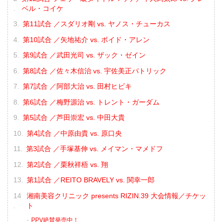
ベル・コイケ
第11試合 ／スダリオ剛 vs. ヤノス・チューカス
第10試合 ／矢地祐介 vs. ボイド・アレン
第9試合 ／武田光司 vs. ザック・ゼイン
第8試合 ／佐々木信治 vs. 宇佐美正パトリック
第7試合 ／阿部大治 vs. 田村ヒビキ
第6試合 ／梅野源治 vs. トレント・ガーダム
第5試合 ／芦田崇宏 vs. 中田大貴
第4試合 ／中原由貴 vs. 原口央
第3試合 ／手塚基伸 vs. メイマン・マメドフ
第2試合 ／栗秋祥梧 vs. 翔
第1試合 ／REITO BRAVELY vs. 関幸一郎
湘南美容クリニック presents RIZIN.39 大会情報／チケッ
ト
PPV絶賛発売中！