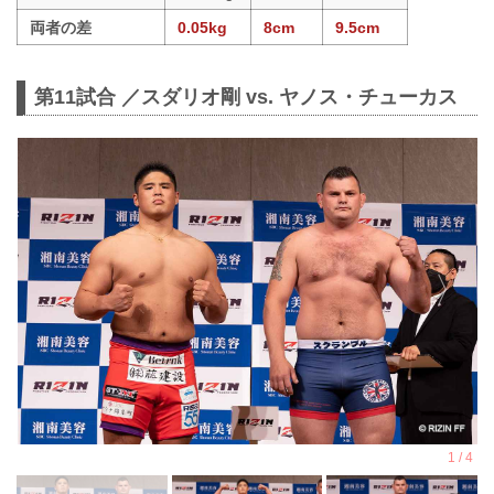
両者の差
0.05kg
8cm
9.5cm
第11試合 ／スダリオ剛 vs. ヤノス・チューカス