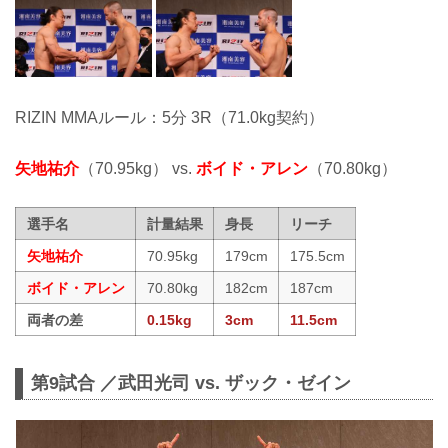
RIZIN MMAルール：5分 3R（71.0kg契約）
矢地祐介
（70.95kg） vs.
ボイド・アレン
（70.80kg）
選手名
計量結果
身長
リーチ
矢地祐介
70.95kg
179cm
175.5cm
ボイド・アレン
70.80kg
182cm
187cm
両者の差
0.15kg
3cm
11.5cm
第9試合 ／武田光司 vs. ザック・ゼイン