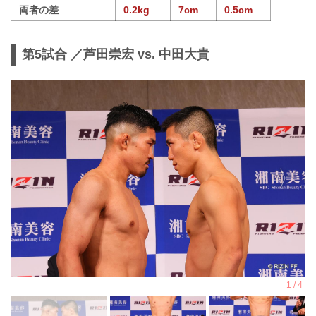
両者の差
0.2kg
7cm
0.5cm
第5試合 ／芦田崇宏 vs. 中田大貴