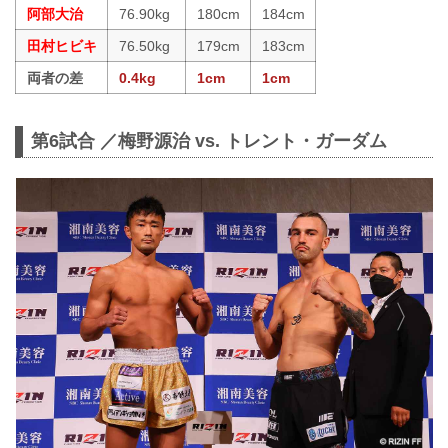
阿部大治
76.90kg
180cm
184cm
田村ヒビキ
76.50kg
179cm
183cm
両者の差
0.4kg
1cm
1cm
第6試合 ／梅野源治 vs. トレント・ガーダム