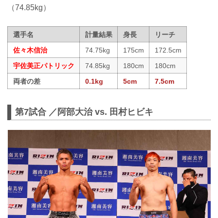
（74.85kg）
選手名
計量結果
身長
リーチ
佐々木信治
74.75kg
175cm
172.5cm
宇佐美正パトリック
74.85kg
180cm
180cm
両者の差
0.1kg
5cm
7.5cm
第7試合 ／阿部大治 vs. 田村ヒビキ