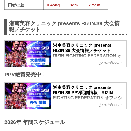
両者の差
0.45kg
8cm
7.5cm
湘南美容クリニック presents RIZIN.39 大会情
報／チケット
湘南美容クリニック presents
RIZIN.39 大会情報／チケット -
RIZIN FIGHTING FEDERATION オ
フィシャルサイト
jp.rizinff.com
MOVIE
PPV絶賛発売中！
【Trailer】湘南美容クリニック presents
RIZIN.39 in マリンメッセ福岡
youtu.be
湘南美容クリニック presents
大会概要
RIZIN.39 PPV配信情報 - RIZIN
名称
FIGHTING FEDERATION オフィシ
湘南美容クリニック presents RIZIN.39
ャルサイト
jp.rizinff.com
日時
10月23日（日） マリンメッセ福岡にて開
2022年10月23日（日） 12:30開場 / 14:00
催される湘南美容クリニック presents
開始
2026年 年間スケジュール
RIZIN.39の各配信サービスのPPV配信チ
終了予定時間
ケット情報をまとめたぞ！
20:00〜21:00頃