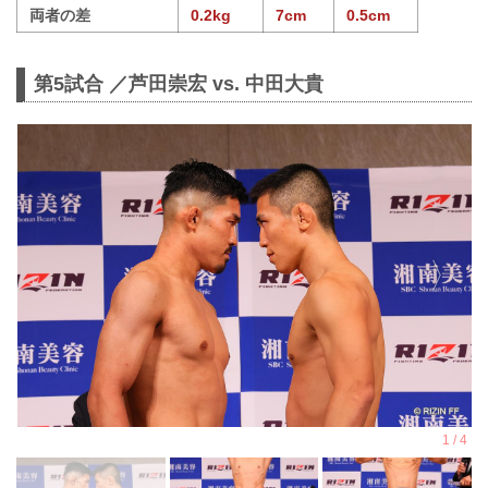
両者の差
0.2kg
7cm
0.5cm
第5試合 ／芦田崇宏 vs. 中田大貴