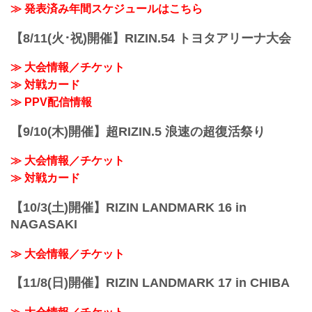
会場に来れない方はお好きな配信サービ
≫ 発表済み年間スケジュールはこちら
※試合内容、イベント進行によって終了
スで、湘南美容クリニック presents
予定時間が前後することがありますので
RIZIN.38を全試合リアルタイムで視聴し
【8/11(火･祝)開催】RIZIN.54 トヨタアリーナ大会
ご了承ください。
よう！
会場
PPV配信スケジュール一覧
マリンメッセ福岡 Ａ館
≫ 大会情報／チケット
配信日時 料金 配信媒体 アーカイブ
福岡市地下鉄「呉服町」駅より徒歩15分
≫ 対戦カード
期間 応援
福岡市地下鉄「中洲川...
コード 番組名・その他
≫ PPV配信情報
10/23(日)
14:00〜 前売り¥5,000(税込)
【9/10(木)開催】超RIZIN.5 浪速の超復活祭り
当日¥5,500(税込) RIZIN S...
≫ 大会情報／チケット
≫ 対戦カード
【10/3(土)開催】RIZIN LANDMARK 16 in
NAGASAKI
≫ 大会情報／チケット
【11/8(日)開催】RIZIN LANDMARK 17 in CHIBA