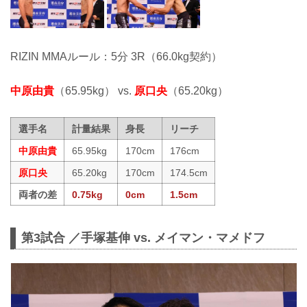
RIZIN MMAルール：5分 3R（66.0kg契約）
中原由貴
（65.95kg） vs.
原口央
（65.20kg）
選手名
計量結果
身長
リーチ
中原由貴
65.95kg
170cm
176cm
原口央
65.20kg
170cm
174.5cm
両者の差
0.75kg
0cm
1.5cm
第3試合 ／手塚基伸 vs. メイマン・マメドフ