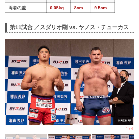
両者の差
0.05kg
8cm
9.5cm
第11試合 ／スダリオ剛 vs. ヤノス・チューカス