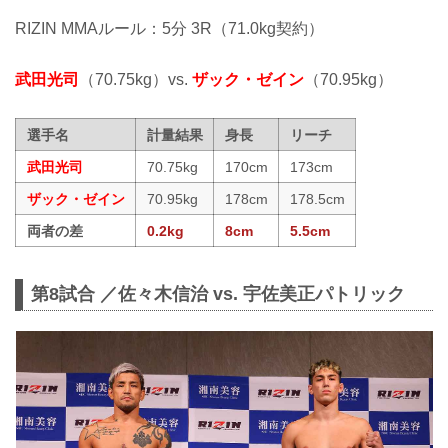
RIZIN MMAルール：5分 3R（71.0kg契約）
武田光司
（70.75kg）vs.
ザック・ゼイン
（70.95kg）
選手名
計量結果
身長
リーチ
武田光司
70.75kg
170cm
173cm
ザック・ゼイン
70.95kg
178cm
178.5cm
両者の差
0.2kg
8cm
5.5cm
第8試合 ／佐々木信治 vs. 宇佐美正パトリック