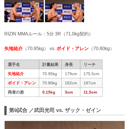
RIZIN MMAルール：5分 3R（71.0kg契約）
矢地祐介
（70.95kg） vs.
ボイド・アレン
（70.80kg）
選手名
計量結果
身長
リーチ
矢地祐介
70.95kg
179cm
175.5cm
ボイド・アレン
70.80kg
182cm
187cm
両者の差
0.15kg
3cm
11.5cm
第9試合 ／武田光司 vs. ザック・ゼイン