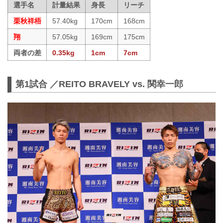
選手名
計量結果
身長
リーチ
栗秋祥梧
57.40kg
170cm
168cm
翔
57.05kg
169cm
175cm
両者の差
0.35kg
1cm
7cm
第1試合 ／REITO BRAVELY vs. 関幸一郎