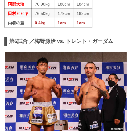
阿部大治
76.90kg
180cm
184cm
田村ヒビキ
76.50kg
179cm
183cm
両者の差
0.4kg
1cm
1cm
第6試合 ／梅野源治 vs. トレント・ガーダム