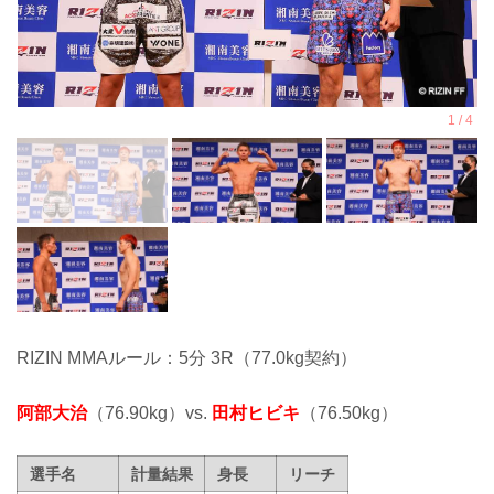
RIZIN MMAルール：5分 3R（77.0kg契約）
阿部大治
（76.90kg）vs.
田村ヒビキ
（76.50kg）
選手名
計量結果
身長
リーチ