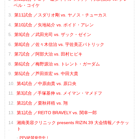
ベル・コイケ
第11試合 ／スダリオ剛 vs. ヤノス・チューカス
第10試合 ／矢地祐介 vs. ボイド・アレン
第9試合 ／武田光司 vs. ザック・ゼイン
第8試合 ／佐々木信治 vs. 宇佐美正パトリック
第7試合 ／阿部大治 vs. 田村ヒビキ
第6試合 ／梅野源治 vs. トレント・ガーダム
第5試合 ／芦田崇宏 vs. 中田大貴
第4試合 ／中原由貴 vs. 原口央
第3試合 ／手塚基伸 vs. メイマン・マメドフ
第2試合 ／栗秋祥梧 vs. 翔
第1試合 ／REITO BRAVELY vs. 関幸一郎
湘南美容クリニック presents RIZIN.39 大会情報／チケッ
ト
PPV絶賛発売中！