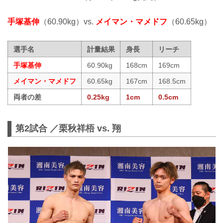
手塚基伸
（60.90kg）vs.
メイマン・マメドフ
（60.65kg）
選手名
計量結果
身長
リーチ
手塚基伸
60.90kg
168cm
169cm
メイマン・マメドフ
60.65kg
167cm
168.5cm
両者の差
0.25kg
1cm
0.5cm
第2試合 ／栗秋祥梧 vs. 翔