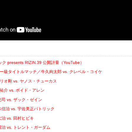
resents RIZIN.39 公開計量（YouTube）
ザー級タイトルマッチ／牛久絢太郎 vs. クレベル・コイケ
゙リオ剛 vs. ヤノス・チューカス
祐介 vs. ボイド・アレン
司 vs. ザック・ゼイン
信治 vs. 宇佐美正パトリック
治 vs. 田村ヒビキ
治 vs. トレント・ガーダム