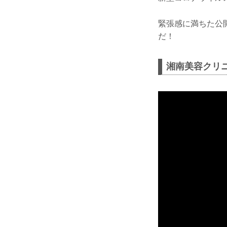
緊張感に満ちた公開
だ！
湘南美容クリニック