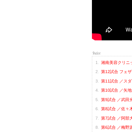
湘南美容クリニック p
第12試合 フェ
第11試合 ／スタ
第10試合 ／矢地
第9試合 ／武田光
第8試合 ／佐々木
第7試合 ／阿部大
第6試合 ／梅野源