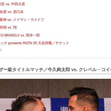
宏 vs. 中田大貴
貴 vs. 原口央
基伸 vs. メイマン・マメドフ
梧 vs. 翔
O BRAVELY vs. 関幸一郎
 presents RIZIN.39 大会情報／チケット
！
ェザー級タイトルマッチ／牛久絢太郎 vs. クレベル・コイ