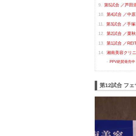
第5試合 ／芦田崇
第4試合 ／中原由
第3試合 ／手塚
第2試合 ／栗秋祥
第1試合 ／REIT
湘南美容クリニック
PPV絶賛発売中
第12試合 フ