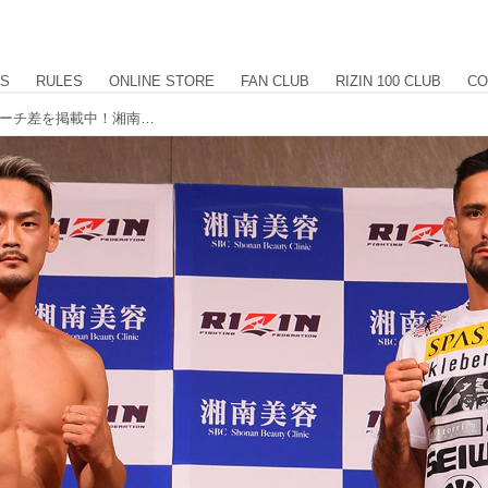
US
RULES
ONLINE STORE
FAN CLUB
RIZIN 100 CLUB
CO
フェイスオフ、計量結果、身長差、リーチ差を掲載中！湘南美容クリニック presents RIZIN.39 計量結果