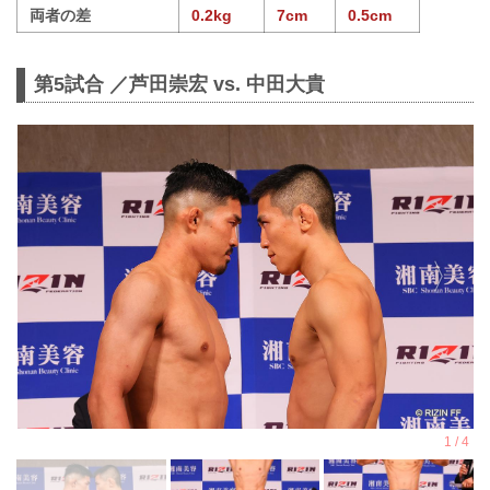
両者の差
0.2kg
7cm
0.5cm
第5試合 ／芦田崇宏 vs. 中田大貴