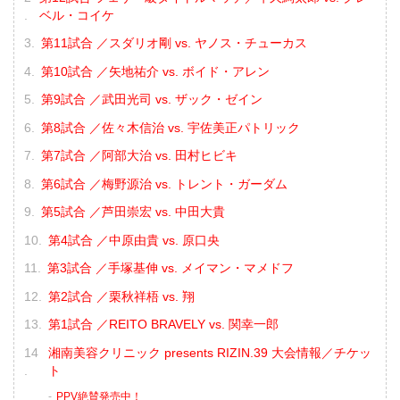
ベル・コイケ
第11試合 ／スダリオ剛 vs. ヤノス・チューカス
第10試合 ／矢地祐介 vs. ボイド・アレン
第9試合 ／武田光司 vs. ザック・ゼイン
第8試合 ／佐々木信治 vs. 宇佐美正パトリック
第7試合 ／阿部大治 vs. 田村ヒビキ
第6試合 ／梅野源治 vs. トレント・ガーダム
第5試合 ／芦田崇宏 vs. 中田大貴
第4試合 ／中原由貴 vs. 原口央
第3試合 ／手塚基伸 vs. メイマン・マメドフ
第2試合 ／栗秋祥梧 vs. 翔
第1試合 ／REITO BRAVELY vs. 関幸一郎
湘南美容クリニック presents RIZIN.39 大会情報／チケッ
ト
PPV絶賛発売中！