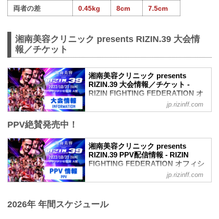
両者の差
0.45kg
8cm
7.5cm
湘南美容クリニック presents RIZIN.39 大会情
報／チケット
湘南美容クリニック presents
RIZIN.39 大会情報／チケット -
RIZIN FIGHTING FEDERATION オ
フィシャルサイト
jp.rizinff.com
MOVIE
PPV絶賛発売中！
【Trailer】湘南美容クリニック presents
RIZIN.39 in マリンメッセ福岡
youtu.be
湘南美容クリニック presents
大会概要
RIZIN.39 PPV配信情報 - RIZIN
名称
FIGHTING FEDERATION オフィシ
湘南美容クリニック presents RIZIN.39
ャルサイト
jp.rizinff.com
日時
10月23日（日） マリンメッセ福岡にて開
2022年10月23日（日） 12:30開場 / 14:00
催される湘南美容クリニック presents
開始
2026年 年間スケジュール
RIZIN.39の各配信サービスのPPV配信チ
終了予定時間
ケット情報をまとめたぞ！
20:00〜21:00頃