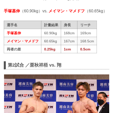
手塚基伸
（60.90kg）vs.
メイマン・マメドフ
（60.65kg）
選手名
計量結果
身長
リーチ
手塚基伸
60.90kg
168cm
169cm
メイマン・マメドフ
60.65kg
167cm
168.5cm
両者の差
0.25kg
1cm
0.5cm
第2試合 ／栗秋祥梧 vs. 翔