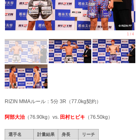
RIZIN MMAルール：5分 3R（77.0kg契約）
阿部大治
（76.90kg）vs.
田村ヒビキ
（76.50kg）
選手名
計量結果
身長
リーチ