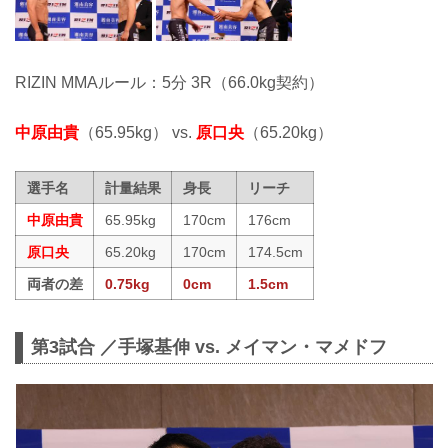
RIZIN MMAルール：5分 3R（66.0kg契約）
中原由貴
（65.95kg） vs.
原口央
（65.20kg）
選手名
計量結果
身長
リーチ
中原由貴
65.95kg
170cm
176cm
原口央
65.20kg
170cm
174.5cm
両者の差
0.75kg
0cm
1.5cm
第3試合 ／手塚基伸 vs. メイマン・マメドフ