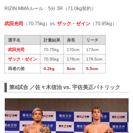
RIZIN MMAルール：5分 3R（71.0kg契約）
武田光司
（70.75kg）vs.
ザック・ゼイン
（70.95kg）
選手名
計量結果
身長
リーチ
武田光司
70.75kg
170cm
173cm
ザック・ゼイン
70.95kg
178cm
178.5cm
両者の差
0.2kg
8cm
5.5cm
第8試合 ／佐々木信治 vs. 宇佐美正パトリック