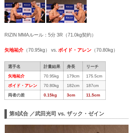
RIZIN MMAルール：5分 3R（71.0kg契約）
矢地祐介
（70.95kg） vs.
ボイド・アレン
（70.80kg）
選手名
計量結果
身長
リーチ
矢地祐介
70.95kg
179cm
175.5cm
ボイド・アレン
70.80kg
182cm
187cm
両者の差
0.15kg
3cm
11.5cm
第9試合 ／武田光司 vs. ザック・ゼイン