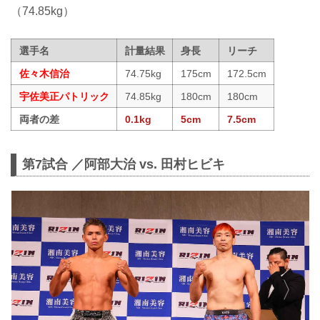
（74.85kg）
選手名
計量結果
身長
リーチ
佐々木信治
74.75kg
175cm
172.5cm
宇佐美正パトリック
74.85kg
180cm
180cm
両者の差
0.1kg
5cm
7.5cm
第7試合 ／阿部大治 vs. 田村ヒビキ