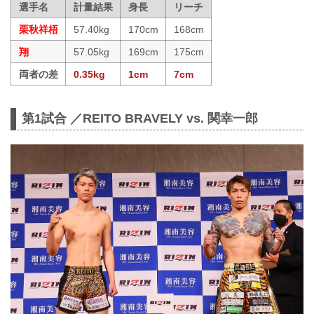
選手名
計量結果
身長
リーチ
栗秋祥梧
57.40kg
170cm
168cm
翔
57.05kg
169cm
175cm
両者の差
0.35kg
1cm
7cm
第1試合 ／REITO BRAVELY vs. 関幸一郎