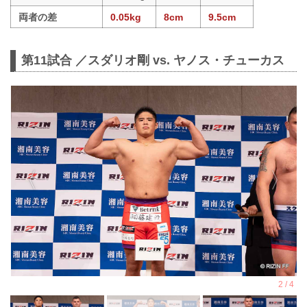
両者の差
0.05kg
8cm
9.5cm
第11試合 ／スダリオ剛 vs. ヤノス・チューカス