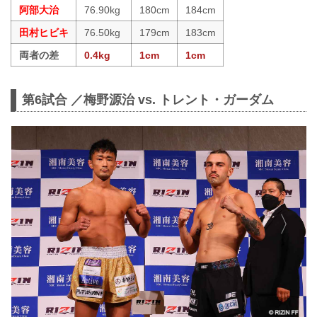
阿部大治
76.90kg
180cm
184cm
田村ヒビキ
76.50kg
179cm
183cm
両者の差
0.4kg
1cm
1cm
第6試合 ／梅野源治 vs. トレント・ガーダム