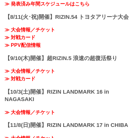
会場に来れない方はお好きな配信サービ
≫ 発表済み年間スケジュールはこちら
※試合内容、イベント進行によって終了
スで、湘南美容クリニック presents
予定時間が前後することがありますので
RIZIN.38を全試合リアルタイムで視聴し
【8/11(火･祝)開催】RIZIN.54 トヨタアリーナ大会
ご了承ください。
よう！
会場
PPV配信スケジュール一覧
マリンメッセ福岡 Ａ館
≫ 大会情報／チケット
配信日時 料金 配信媒体 アーカイブ
福岡市地下鉄「呉服町」駅より徒歩15分
≫ 対戦カード
期間 応援
福岡市地下鉄「中洲川...
コード 番組名・その他
≫ PPV配信情報
10/23(日)
14:00〜 前売り¥5,000(税込)
【9/10(木)開催】超RIZIN.5 浪速の超復活祭り
当日¥5,500(税込) RIZIN S...
≫ 大会情報／チケット
≫ 対戦カード
【10/3(土)開催】RIZIN LANDMARK 16 in
NAGASAKI
≫ 大会情報／チケット
【11/8(日)開催】RIZIN LANDMARK 17 in CHIBA