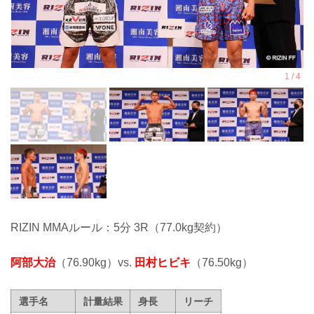
RIZIN MMAルール：5分 3R（77.0kg契約）
阿部大治
（76.90kg）vs.
田村ヒビキ
（76.50kg）
選手名
計量結果
身長
リーチ