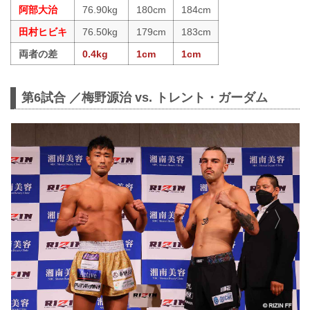
阿部大治
76.90kg
180cm
184cm
田村ヒビキ
76.50kg
179cm
183cm
両者の差
0.4kg
1cm
1cm
第6試合 ／梅野源治 vs. トレント・ガーダム