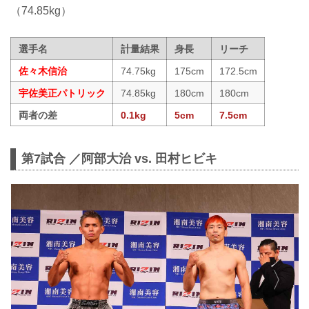
（74.85kg）
選手名
計量結果
身長
リーチ
佐々木信治
74.75kg
175cm
172.5cm
宇佐美正パトリック
74.85kg
180cm
180cm
両者の差
0.1kg
5cm
7.5cm
第7試合 ／阿部大治 vs. 田村ヒビキ