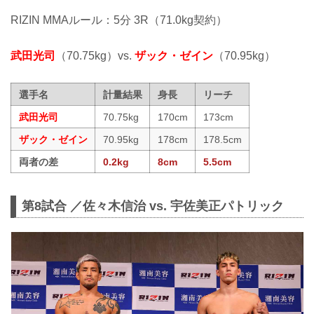
RIZIN MMAルール：5分 3R（71.0kg契約）
武田光司
（70.75kg）vs.
ザック・ゼイン
（70.95kg）
選手名
計量結果
身長
リーチ
武田光司
70.75kg
170cm
173cm
ザック・ゼイン
70.95kg
178cm
178.5cm
両者の差
0.2kg
8cm
5.5cm
第8試合 ／佐々木信治 vs. 宇佐美正パトリック