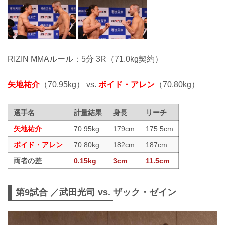
RIZIN MMAルール：5分 3R（71.0kg契約）
矢地祐介
（70.95kg） vs.
ボイド・アレン
（70.80kg）
選手名
計量結果
身長
リーチ
矢地祐介
70.95kg
179cm
175.5cm
ボイド・アレン
70.80kg
182cm
187cm
両者の差
0.15kg
3cm
11.5cm
第9試合 ／武田光司 vs. ザック・ゼイン