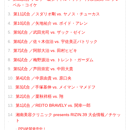
ベル・コイケ
第11試合 ／スダリオ剛 vs. ヤノス・チューカス
第10試合 ／矢地祐介 vs. ボイド・アレン
第9試合 ／武田光司 vs. ザック・ゼイン
第8試合 ／佐々木信治 vs. 宇佐美正パトリック
第7試合 ／阿部大治 vs. 田村ヒビキ
第6試合 ／梅野源治 vs. トレント・ガーダム
第5試合 ／芦田崇宏 vs. 中田大貴
第4試合 ／中原由貴 vs. 原口央
第3試合 ／手塚基伸 vs. メイマン・マメドフ
第2試合 ／栗秋祥梧 vs. 翔
第1試合 ／REITO BRAVELY vs. 関幸一郎
湘南美容クリニック presents RIZIN.39 大会情報／チケッ
ト
PPV絶賛発売中！