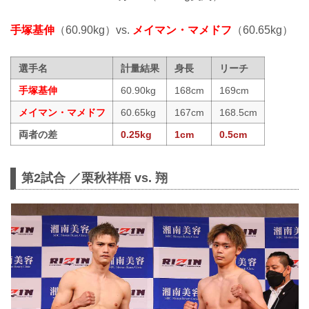
手塚基伸
（60.90kg）vs.
メイマン・マメドフ
（60.65kg）
選手名
計量結果
身長
リーチ
手塚基伸
60.90kg
168cm
169cm
メイマン・マメドフ
60.65kg
167cm
168.5cm
両者の差
0.25kg
1cm
0.5cm
第2試合 ／栗秋祥梧 vs. 翔