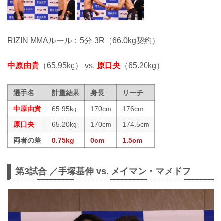
RIZIN MMAルール：5分 3R（66.0kg契約）
中原由貴
（65.95kg） vs.
原口央
（65.20kg）
選手名
計量結果
身長
リーチ
中原由貴
65.95kg
170cm
176cm
原口央
65.20kg
170cm
174.5cm
両者の差
0.75kg
0cm
1.5cm
第3試合 ／手塚基伸 vs. メイマン・マメドフ