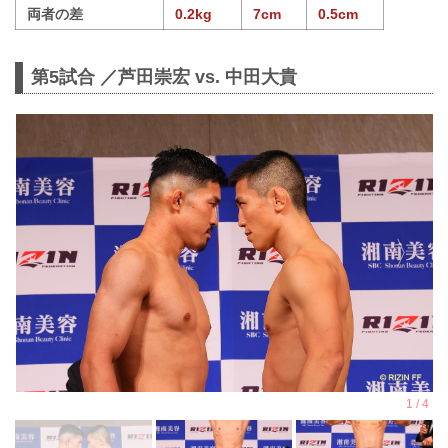
両者の差
0.2kg
7cm
0.5cm
第5試合 ／芦田崇宏 vs. 中田大貴