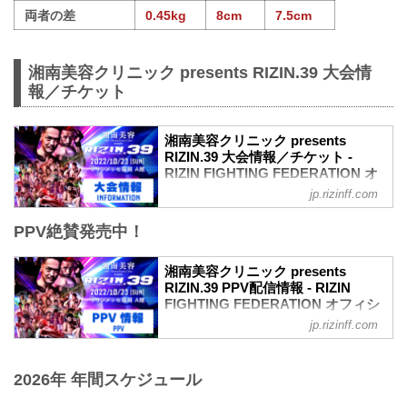
両者の差
0.45kg
8cm
7.5cm
湘南美容クリニック presents RIZIN.39 大会情
報／チケット
湘南美容クリニック presents
RIZIN.39 大会情報／チケット -
RIZIN FIGHTING FEDERATION オ
フィシャルサイト
jp.rizinff.com
MOVIE
PPV絶賛発売中！
【Trailer】湘南美容クリニック presents
RIZIN.39 in マリンメッセ福岡
youtu.be
湘南美容クリニック presents
大会概要
RIZIN.39 PPV配信情報 - RIZIN
名称
FIGHTING FEDERATION オフィシ
湘南美容クリニック presents RIZIN.39
ャルサイト
jp.rizinff.com
日時
10月23日（日） マリンメッセ福岡にて開
2022年10月23日（日） 12:30開場 / 14:00
催される湘南美容クリニック presents
開始
2026年 年間スケジュール
RIZIN.39の各配信サービスのPPV配信チ
終了予定時間
ケット情報をまとめたぞ！
20:00〜21:00頃