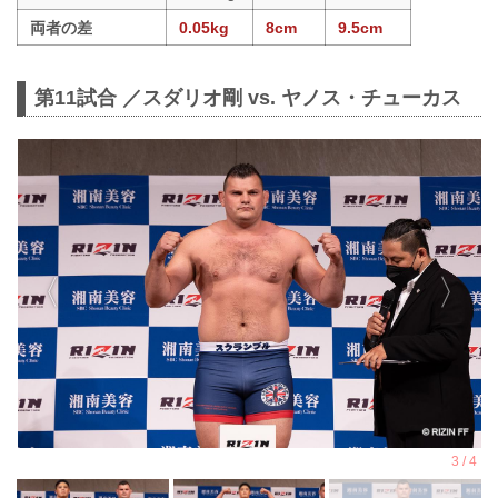
両者の差
0.05kg
8cm
9.5cm
第11試合 ／スダリオ剛 vs. ヤノス・チューカス