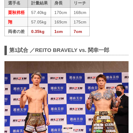
選手名
計量結果
身長
リーチ
栗秋祥梧
57.40kg
170cm
168cm
翔
57.05kg
169cm
175cm
両者の差
0.35kg
1cm
7cm
第1試合 ／REITO BRAVELY vs. 関幸一郎