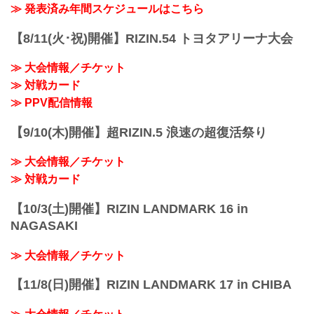
会場に来れない方はお好きな配信サービ
≫ 発表済み年間スケジュールはこちら
※試合内容、イベント進行によって終了
スで、湘南美容クリニック presents
予定時間が前後することがありますので
RIZIN.38を全試合リアルタイムで視聴し
【8/11(火･祝)開催】RIZIN.54 トヨタアリーナ大会
ご了承ください。
よう！
会場
PPV配信スケジュール一覧
マリンメッセ福岡 Ａ館
≫ 大会情報／チケット
配信日時 料金 配信媒体 アーカイブ
福岡市地下鉄「呉服町」駅より徒歩15分
≫ 対戦カード
期間 応援
福岡市地下鉄「中洲川...
コード 番組名・その他
≫ PPV配信情報
10/23(日)
14:00〜 前売り¥5,000(税込)
【9/10(木)開催】超RIZIN.5 浪速の超復活祭り
当日¥5,500(税込) RIZIN S...
≫ 大会情報／チケット
≫ 対戦カード
【10/3(土)開催】RIZIN LANDMARK 16 in
NAGASAKI
≫ 大会情報／チケット
【11/8(日)開催】RIZIN LANDMARK 17 in CHIBA