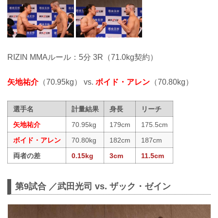
RIZIN MMAルール：5分 3R（71.0kg契約）
矢地祐介
（70.95kg） vs.
ボイド・アレン
（70.80kg）
選手名
計量結果
身長
リーチ
矢地祐介
70.95kg
179cm
175.5cm
ボイド・アレン
70.80kg
182cm
187cm
両者の差
0.15kg
3cm
11.5cm
第9試合 ／武田光司 vs. ザック・ゼイン