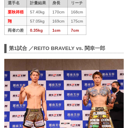
選手名
計量結果
身長
リーチ
栗秋祥梧
57.40kg
170cm
168cm
翔
57.05kg
169cm
175cm
両者の差
0.35kg
1cm
7cm
第1試合 ／REITO BRAVELY vs. 関幸一郎