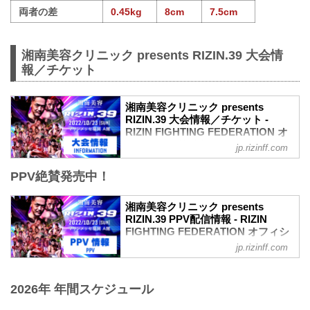
両者の差
0.45kg
8cm
7.5cm
湘南美容クリニック presents RIZIN.39 大会情
報／チケット
湘南美容クリニック presents
RIZIN.39 大会情報／チケット -
RIZIN FIGHTING FEDERATION オ
フィシャルサイト
jp.rizinff.com
MOVIE
PPV絶賛発売中！
【Trailer】湘南美容クリニック presents
RIZIN.39 in マリンメッセ福岡
youtu.be
湘南美容クリニック presents
大会概要
RIZIN.39 PPV配信情報 - RIZIN
名称
FIGHTING FEDERATION オフィシ
湘南美容クリニック presents RIZIN.39
ャルサイト
jp.rizinff.com
日時
10月23日（日） マリンメッセ福岡にて開
2022年10月23日（日） 12:30開場 / 14:00
催される湘南美容クリニック presents
開始
2026年 年間スケジュール
RIZIN.39の各配信サービスのPPV配信チ
終了予定時間
ケット情報をまとめたぞ！
20:00〜21:00頃