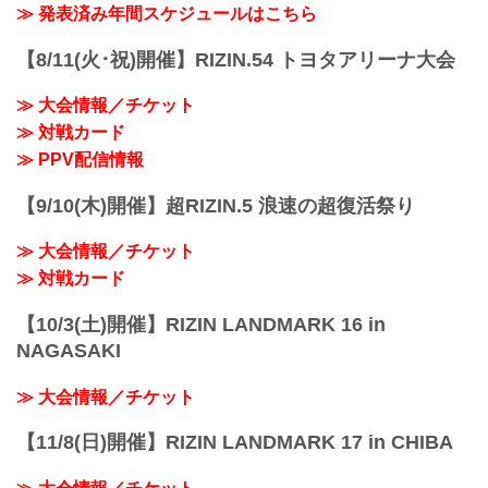
会場に来れない方はお好きな配信サービ
≫ 発表済み年間スケジュールはこちら
※試合内容、イベント進行によって終了
スで、湘南美容クリニック presents
予定時間が前後することがありますので
RIZIN.38を全試合リアルタイムで視聴し
【8/11(火･祝)開催】RIZIN.54 トヨタアリーナ大会
ご了承ください。
よう！
会場
PPV配信スケジュール一覧
マリンメッセ福岡 Ａ館
≫ 大会情報／チケット
配信日時 料金 配信媒体 アーカイブ
福岡市地下鉄「呉服町」駅より徒歩15分
≫ 対戦カード
期間 応援
福岡市地下鉄「中洲川...
コード 番組名・その他
≫ PPV配信情報
10/23(日)
14:00〜 前売り¥5,000(税込)
【9/10(木)開催】超RIZIN.5 浪速の超復活祭り
当日¥5,500(税込) RIZIN S...
≫ 大会情報／チケット
≫ 対戦カード
【10/3(土)開催】RIZIN LANDMARK 16 in
NAGASAKI
≫ 大会情報／チケット
【11/8(日)開催】RIZIN LANDMARK 17 in CHIBA