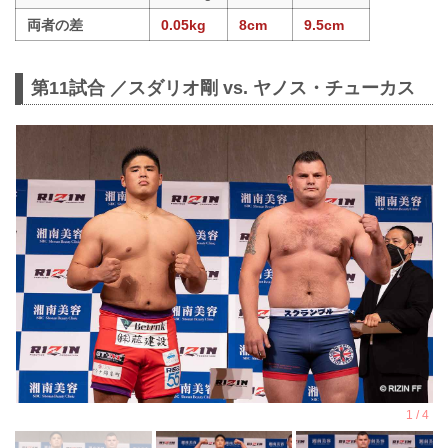
両者の差
0.05kg
8cm
9.5cm
第11試合 ／スダリオ剛 vs. ヤノス・チューカス