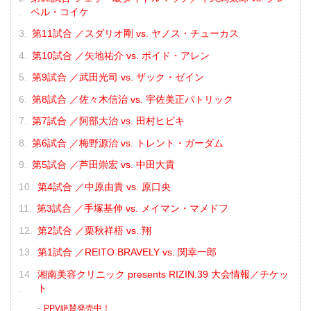
ベル・コイケ
第11試合 ／スダリオ剛 vs. ヤノス・チューカス
第10試合 ／矢地祐介 vs. ボイド・アレン
第9試合 ／武田光司 vs. ザック・ゼイン
第8試合 ／佐々木信治 vs. 宇佐美正パトリック
第7試合 ／阿部大治 vs. 田村ヒビキ
第6試合 ／梅野源治 vs. トレント・ガーダム
第5試合 ／芦田崇宏 vs. 中田大貴
第4試合 ／中原由貴 vs. 原口央
第3試合 ／手塚基伸 vs. メイマン・マメドフ
第2試合 ／栗秋祥梧 vs. 翔
第1試合 ／REITO BRAVELY vs. 関幸一郎
湘南美容クリニック presents RIZIN.39 大会情報／チケッ
ト
PPV絶賛発売中！