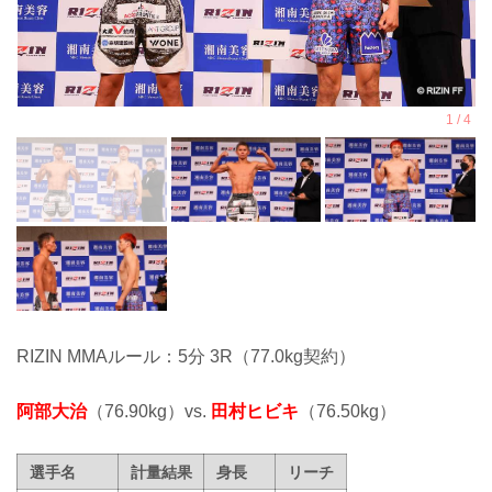
RIZIN MMAルール：5分 3R（77.0kg契約）
阿部大治
（76.90kg）vs.
田村ヒビキ
（76.50kg）
選手名
計量結果
身長
リーチ