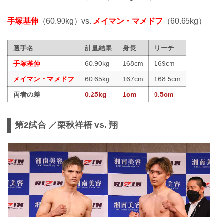
手塚基伸
（60.90kg）vs.
メイマン・マメドフ
（60.65kg）
選手名
計量結果
身長
リーチ
手塚基伸
60.90kg
168cm
169cm
メイマン・マメドフ
60.65kg
167cm
168.5cm
両者の差
0.25kg
1cm
0.5cm
第2試合 ／栗秋祥梧 vs. 翔