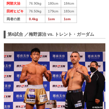
阿部大治
76.90kg
180cm
184cm
田村ヒビキ
76.50kg
179cm
183cm
両者の差
0.4kg
1cm
1cm
第6試合 ／梅野源治 vs. トレント・ガーダム