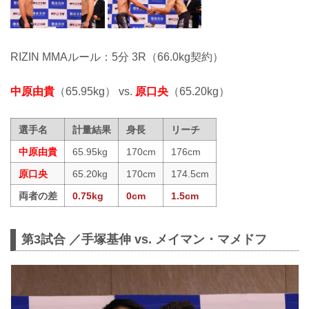
RIZIN MMAルール：5分 3R（66.0kg契約）
中原由貴
（65.95kg） vs.
原口央
（65.20kg）
選手名
計量結果
身長
リーチ
中原由貴
65.95kg
170cm
176cm
原口央
65.20kg
170cm
174.5cm
両者の差
0.75kg
0cm
1.5cm
第3試合 ／手塚基伸 vs. メイマン・マメドフ