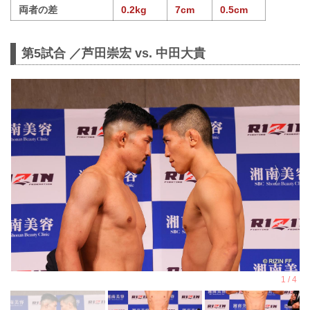
両者の差
0.2kg
7cm
0.5cm
第5試合 ／芦田崇宏 vs. 中田大貴