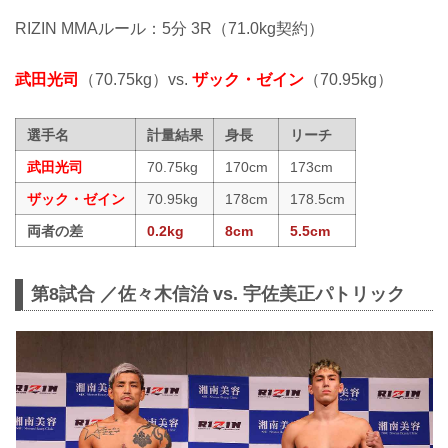
RIZIN MMAルール：5分 3R（71.0kg契約）
武田光司
（70.75kg）vs.
ザック・ゼイン
（70.95kg）
選手名
計量結果
身長
リーチ
武田光司
70.75kg
170cm
173cm
ザック・ゼイン
70.95kg
178cm
178.5cm
両者の差
0.2kg
8cm
5.5cm
第8試合 ／佐々木信治 vs. 宇佐美正パトリック