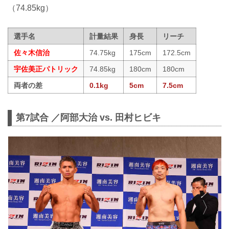
（74.85kg）
選手名
計量結果
身長
リーチ
佐々木信治
74.75kg
175cm
172.5cm
宇佐美正パトリック
74.85kg
180cm
180cm
両者の差
0.1kg
5cm
7.5cm
第7試合 ／阿部大治 vs. 田村ヒビキ