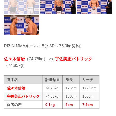
RIZIN MMAルール：5分 3R（75.0kg契約）
佐々木信治
（74.75kg） vs.
宇佐美正パトリック
（74.85kg）
選手名
計量結果
身長
リーチ
佐々木信治
74.75kg
175cm
172.5cm
宇佐美正パトリック
74.85kg
180cm
180cm
両者の差
0.1kg
5cm
7.5cm