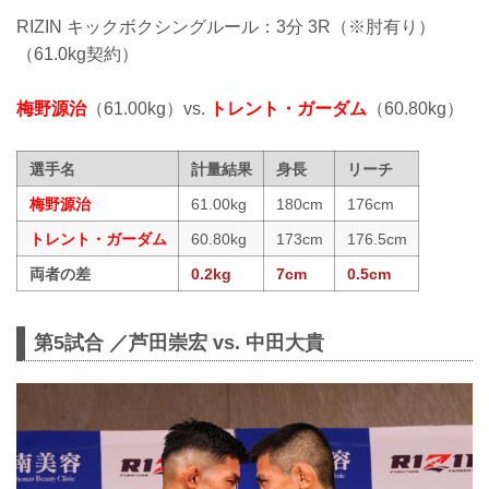
RIZIN キックボクシングルール：3分 3R（※肘有り）
（61.0kg契約）
梅野源治
（61.00kg）vs.
トレント・ガーダム
（60.80kg）
選手名
計量結果
身長
リーチ
梅野源治
61.00kg
180cm
176cm
トレント・ガーダム
60.80kg
173cm
176.5cm
両者の差
0.2kg
7cm
0.5cm
第5試合 ／芦田崇宏 vs. 中田大貴