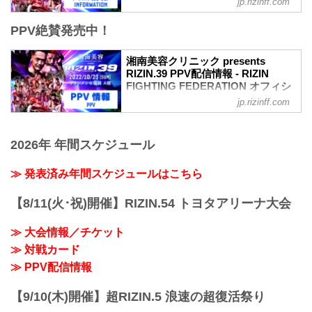
jp.rizinff.com
MOVIE
PPV絶賛発売中！
【Trailer】湘南美容クリニック presents
RIZIN.39 in マリンメッセ福岡
youtu.be
湘南美容クリニック presents
大会概要
RIZIN.39 PPV配信情報 - RIZIN
名称
FIGHTING FEDERATION オフィシ
湘南美容クリニック presents RIZIN.39
ャルサイト
jp.rizinff.com
日時
10月23日（日） マリンメッセ福岡にて開
2022年10月23日（日） 12:30開場 / 14:00
催される湘南美容クリニック presents
開始
2026年 年間スケジュール
RIZIN.39の各配信サービスのPPV配信チ
終了予定時間
ケット情報をまとめたぞ！
20:00〜21:00頃
会場に来れない方はお好きな配信サービ
≫ 発表済み年間スケジュールはこちら
※試合内容、イベント進行によって終了
スで、湘南美容クリニック presents
予定時間が前後することがありますので
RIZIN.38を全試合リアルタイムで視聴し
【8/11(火･祝)開催】RIZIN.54 トヨタアリーナ大会
ご了承ください。
よう！
会場
PPV配信スケジュール一覧
マリンメッセ福岡 Ａ館
≫ 大会情報／チケット
配信日時 料金 配信媒体 アーカイブ
福岡市地下鉄「呉服町」駅より徒歩15分
≫ 対戦カード
期間 応援
福岡市地下鉄「中洲川...
コード 番組名・その他
≫ PPV配信情報
10/23(日)
14:00〜 前売り¥5,000(税込)
【9/10(木)開催】超RIZIN.5 浪速の超復活祭り
当日¥5,500(税込) RIZIN S...