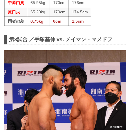
中原由貴
65.95kg
170cm
176cm
原口央
65.20kg
170cm
174.5cm
両者の差
0.75kg
0cm
1.5cm
第3試合 ／手塚基伸 vs. メイマン・マメドフ