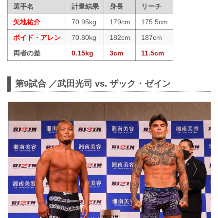
選手名
計量結果
身長
リーチ
矢地祐介
70.95kg
179cm
175.5cm
ボイド・アレン
70.80kg
182cm
187cm
両者の差
0.15kg
3cm
11.5cm
第9試合 ／武田光司 vs. ザック・ゼイン