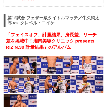
第12試合 フェザー級タイトルマッチ／牛久絢太
郎 vs. クレベル・コイケ
「フェイスオフ、計量結果、身長差、リーチ
差を掲載中！湘南美容クリニック presents
RIZIN.39 計量結果」のアルバム