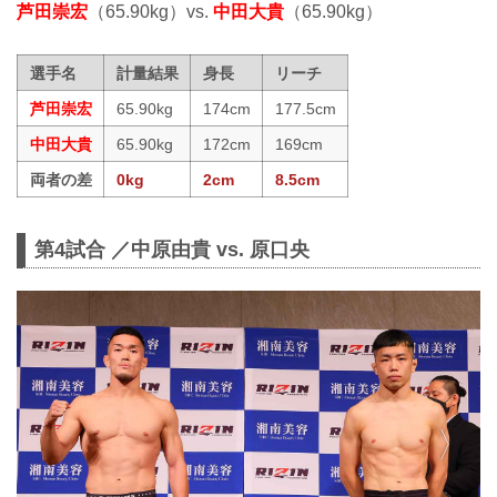
芦田崇宏
（65.90kg）vs.
中田大貴
（65.90kg）
選手名
計量結果
身長
リーチ
芦田崇宏
65.90kg
174cm
177.5cm
中田大貴
65.90kg
172cm
169cm
両者の差
0kg
2cm
8.5cm
第4試合 ／中原由貴 vs. 原口央