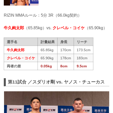
RIZIN MMAルール：5分 3R（66.0kg契約）
牛久絢太郎
（65.85kg）vs.
クレベル・コイケ
（65.90kg）
選手名
計量結果
身長
リーチ
牛久絢太郎
65.85kg
170cm
173.5cm
クレベル・コイケ
65.90kg
178cm
183cm
両者の差
0.05kg
8cm
9.5cm
第11試合 ／スダリオ剛 vs. ヤノス・チューカス