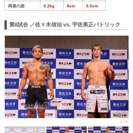
両者の差
0.2kg
8cm
5.5cm
第8試合 ／佐々木信治 vs. 宇佐美正パトリック