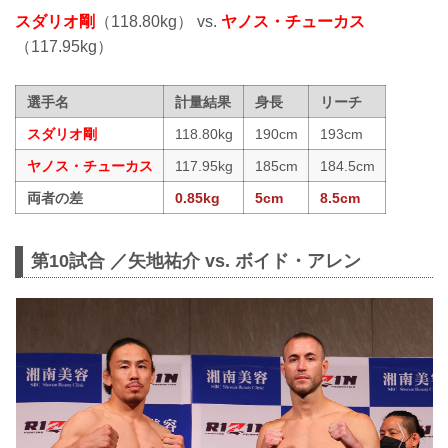
スダリオ剛
（118.80kg） vs.
ヤノス・チューカス
（117.95kg）
選手名
計量結果
身長
リーチ
スダリオ剛
118.80kg
190cm
193cm
ヤノス・チューカス
117.95kg
185cm
184.5cm
両者の差
0.85kg
5cm
8.5cm
第10試合 ／矢地祐介 vs. ボイド・アレン