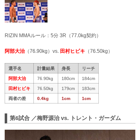
RIZIN MMAルール：5分 3R（77.0kg契約）
阿部大治
（76.90kg）vs.
田村ヒビキ
（76.50kg）
選手名
計量結果
身長
リーチ
阿部大治
76.90kg
180cm
184cm
田村ヒビキ
76.50kg
179cm
183cm
両者の差
0.4kg
1cm
1cm
第6試合 ／梅野源治 vs. トレント・ガーダム