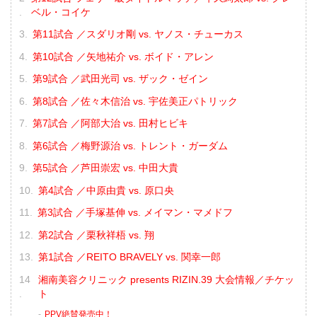
ベル・コイケ
第11試合 ／スダリオ剛 vs. ヤノス・チューカス
第10試合 ／矢地祐介 vs. ボイド・アレン
第9試合 ／武田光司 vs. ザック・ゼイン
第8試合 ／佐々木信治 vs. 宇佐美正パトリック
第7試合 ／阿部大治 vs. 田村ヒビキ
第6試合 ／梅野源治 vs. トレント・ガーダム
第5試合 ／芦田崇宏 vs. 中田大貴
第4試合 ／中原由貴 vs. 原口央
第3試合 ／手塚基伸 vs. メイマン・マメドフ
第2試合 ／栗秋祥梧 vs. 翔
第1試合 ／REITO BRAVELY vs. 関幸一郎
湘南美容クリニック presents RIZIN.39 大会情報／チケッ
ト
PPV絶賛発売中！