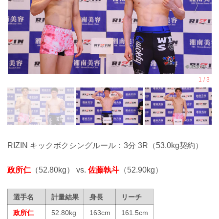
RIZIN キックボクシングルール：3分 3R（53.0kg契約）
政所仁
（52.80kg） vs.
佐藤執斗
（52.90kg）
選手名
計量結果
身長
リーチ
政所仁
52.80kg
163cm
161.5cm