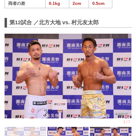
両者の差
0.1kg
2cm
0.5cm
第12試合 ／北方大地 vs. 村元友太郎