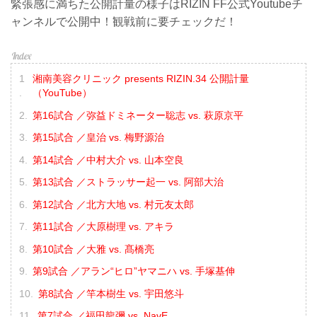
緊張感に満ちた公開計量の様子はRIZIN FF公式Youtubeチ
ャンネルで公開中！観戦前に要チェックだ！
湘南美容クリニック presents RIZIN.34 公開計量
（YouTube）
第16試合 ／弥益ドミネーター聡志 vs. 萩原京平
第15試合 ／皇治 vs. 梅野源治
第14試合 ／中村大介 vs. 山本空良
第13試合 ／ストラッサー起一 vs. 阿部大治
第12試合 ／北方大地 vs. 村元友太郎
第11試合 ／大原樹理 vs. アキラ
第10試合 ／大雅 vs. 髙橋亮
第9試合 ／アラン“ヒロ”ヤマニハ vs. 手塚基伸
第8試合 ／竿本樹生 vs. 宇田悠斗
第7試合 ／福田龍彌 vs. NavE