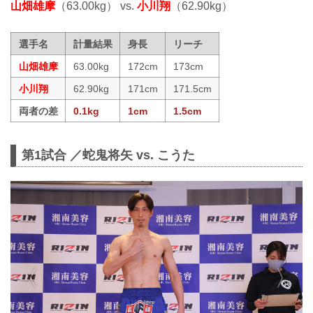
山畑雄摩
（63.00kg） vs.
小川翔
（62.90kg）
選手名
計量結果
身長
リーチ
山畑雄摩
63.00kg
172cm
173cm
小川翔
62.90kg
171cm
171.5cm
両者の差
0.1kg
1cm
1.5cm
第1試合 ／蛇鬼将矢 vs. こうた