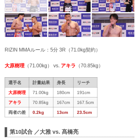
RIZIN MMAルール：5分 3R（71.0kg契約）
大原樹理
（71.00kg） vs.
アキラ
（70.85kg）
選手名
計量結果
身長
リーチ
大原樹理
71.00kg
180cm
191cm
アキラ
70.85kg
167cm
167.5cm
両者の差
0.2kg
13cm
23.5cm
第10試合 ／大雅 vs. 髙橋亮