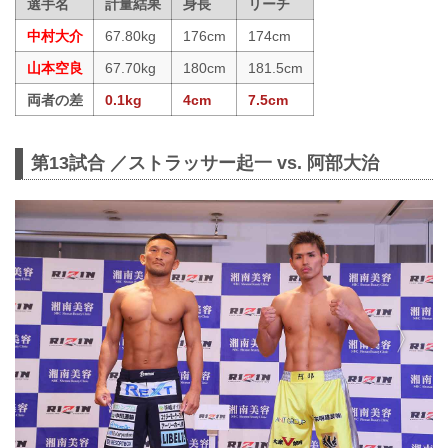
選手名
計量結果
身長
リーチ
中村大介
67.80kg
176cm
174cm
山本空良
67.70kg
180cm
181.5cm
両者の差
0.1kg
4cm
7.5cm
第13試合 ／ストラッサー起一 vs. 阿部大治