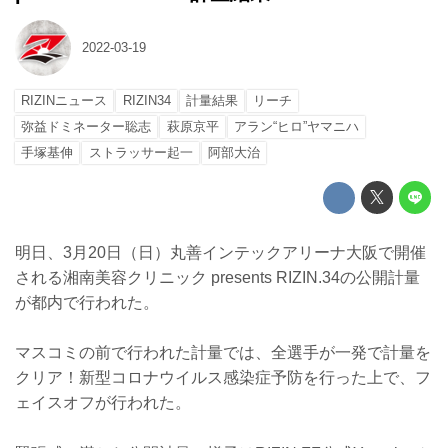
2022-03-19
RIZINニュース
RIZIN34
計量結果
リーチ
弥益ドミネーター聡志
萩原京平
アラン“ヒロ”ヤマニハ
手塚基伸
ストラッサー起一
阿部大治
明日、3月20日（日）丸善インテックアリーナ大阪で開催
される湘南美容クリニック presents RIZIN.34の公開計量
が都内で行われた。
マスコミの前で行われた計量では、全選手が一発で計量を
クリア！新型コロナウイルス感染症予防を行った上で、フ
ェイスオフが行われた。