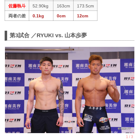
佐藤執斗
52.90kg
163cm
173.5cm
両者の差
0.1kg
0cm
12cm
第3試合 ／RYUKI vs. 山本歩夢