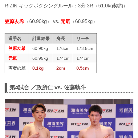
RIZIN キックボクシングルール：3分 3R（61.0kg契約）
笠原友希
（60.90kg） vs.
元氣
（60.95kg）
選手名
計量結果
身長
リーチ
笠原友希
60.90kg
176cm
173.5cm
元氣
60.95kg
174cm
174cm
両者の差
0.1kg
2cm
0.5cm
第4試合 ／政所仁 vs. 佐藤執斗