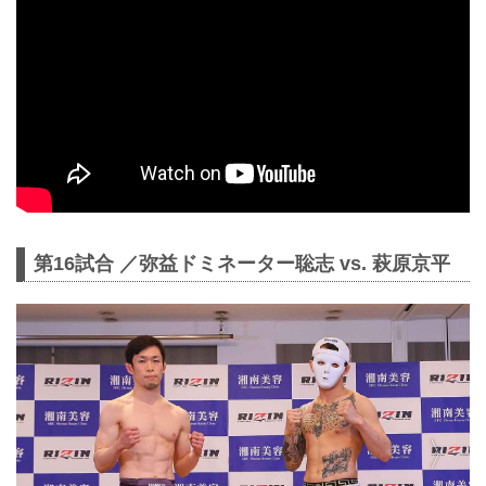
第16試合 ／弥益ドミネーター聡志 vs. 萩原京平