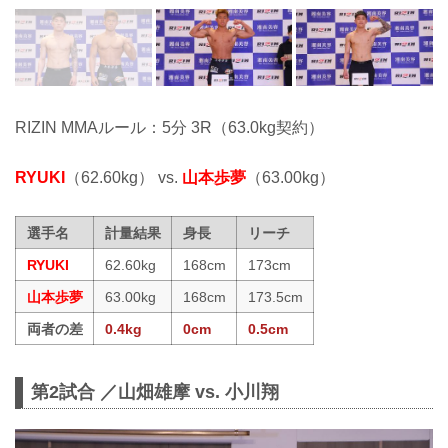
RIZIN MMAルール：5分 3R（63.0kg契約）
RYUKI
（62.60kg） vs.
山本歩夢
（63.00kg）
選手名
計量結果
身長
リーチ
RYUKI
62.60kg
168cm
173cm
山本歩夢
63.00kg
168cm
173.5cm
両者の差
0.4kg
0cm
0.5cm
第2試合 ／山畑雄摩 vs. 小川翔