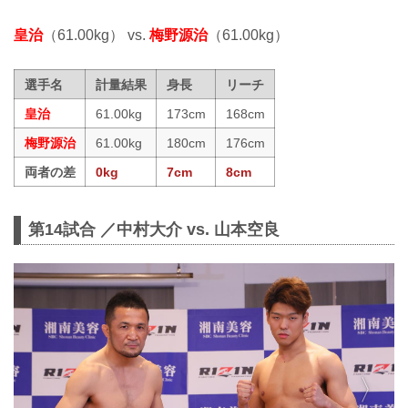
皇治
（61.00kg） vs.
梅野源治
（61.00kg）
選手名
計量結果
身長
リーチ
皇治
61.00kg
173cm
168cm
梅野源治
61.00kg
180cm
176cm
両者の差
0kg
7cm
8cm
第14試合 ／中村大介 vs. 山本空良