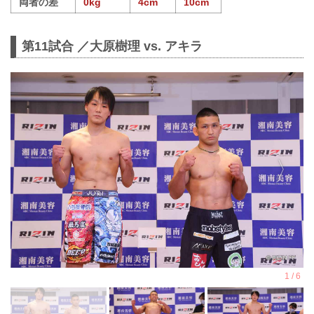
両者の差
0kg
4cm
10cm
第11試合 ／大原樹理 vs. アキラ