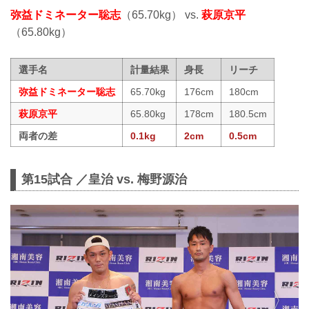
弥益ドミネーター聡志
（65.70kg） vs.
萩原京平
（65.80kg）
選手名
計量結果
身長
リーチ
弥益ドミネーター聡志
65.70kg
176cm
180cm
萩原京平
65.80kg
178cm
180.5cm
両者の差
0.1kg
2cm
0.5cm
第15試合 ／皇治 vs. 梅野源治