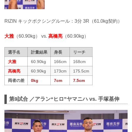
RIZIN キックボクシングルール：3分 3R（61.0kg契約）
大雅
（60.90kg） vs.
髙橋亮
（60.90kg）
選手名
計量結果
身長
リーチ
大雅
60.90kg
166cm
168cm
髙橋亮
60.90kg
173cm
175.5cm
両者の差
0kg
7cm
7.5cm
第9試合 ／アラン“ヒロ”ヤマニハ vs. 手塚基伸