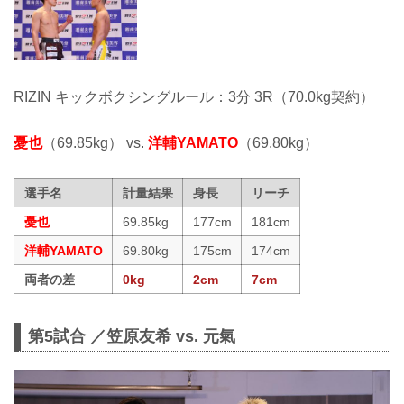
RIZIN キックボクシングルール：3分 3R（70.0kg契約）
憂也
（69.85kg） vs.
洋輔YAMATO
（69.80kg）
選手名
計量結果
身長
リーチ
憂也
69.85kg
177cm
181cm
洋輔YAMATO
69.80kg
175cm
174cm
両者の差
0kg
2cm
7cm
第5試合 ／笠原友希 vs. 元氣