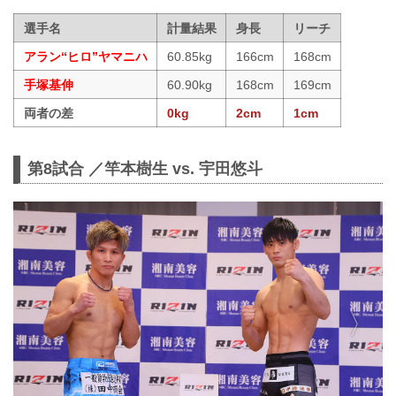
選手名
計量結果
身長
リーチ
アラン“ヒロ”ヤマニハ
60.85kg
166cm
168cm
手塚基伸
60.90kg
168cm
169cm
両者の差
0kg
2cm
1cm
第8試合 ／竿本樹生 vs. 宇田悠斗