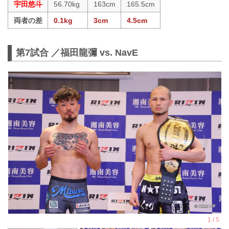
宇田悠斗
56.70kg
163cm
165.5cm
両者の差
0.1kg
3cm
4.5cm
第7試合 ／福田龍彌 vs. NavE