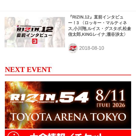
『RIZIN.12』直前インタビュ
ー！3 〈ロッキー・マルティネ
ス,小川翔,ルイス・グスタボ,松倉
信太郎,KINGレイナ,瀧谷渉太〉
NEXT EVENT