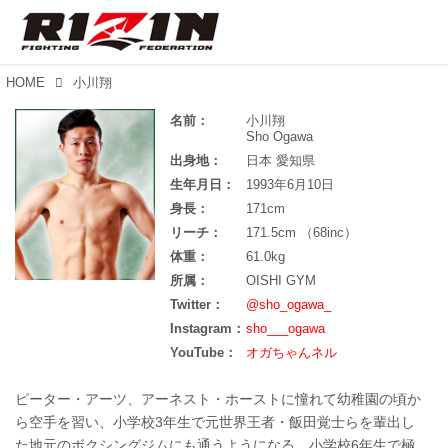
HOME
小川翔
名前：
小川翔
Sho Ogawa
出身地：
日本 愛知県
生年月日：
1993年6月10日
身長：
171cm
リーチ：
171.5cm （68inc）
体重：
61.0kg
所属：
OISHI GYM
Twitter：
@sho_ogawa_
Instagram：
sho___ogawa
YouTube：
オガちゃんネル
ピーター・アーツ、アーネスト・ホーストに憧れて幼稚園の頃か
ら空手を習い、小学校3年生で元世界王者・飯田覚士らを輩出し
た地元のボクシングジムにも通うようになる。小学校6年生で極