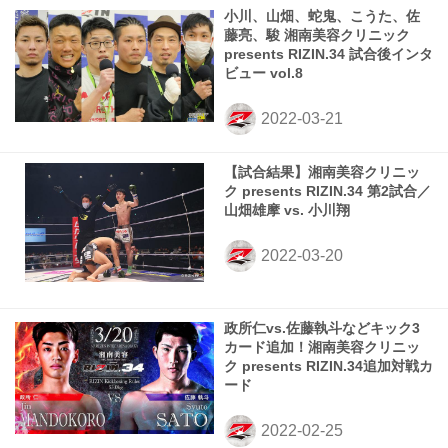
小川、山畑、蛇鬼、こうた、佐
藤亮、駿 湘南美容クリニック
presents RIZIN.34 試合後インタ
ビュー vol.8
【試合結果】湘南美容クリニッ
ク presents RIZIN.34 第2試合／
山畑雄摩 vs. 小川翔
政所仁vs.佐藤執斗などキック3
カード追加！湘南美容クリニッ
ク presents RIZIN.34追加対戦カ
ード