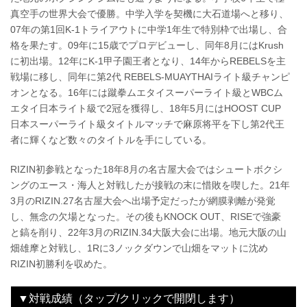
真空手の世界大会で優勝。中学入学を契機に大石道場へと移り、
07年の第1回K-1トライアウトに中学1年生で特別枠で出場し、合
格を果たす。09年に15歳でプロデビューし、同年8月にはKrush
に初出場。12年にK-1甲子園王者となり、14年からREBELSを主
戦場に移し、同年に第2代 REBELS-MUAYTHAIライト級チャンピ
オンとなる。16年には蹴拳ムエタイスーパーライト級とWBCム
エタイ日本ライト級で2冠を獲得し、18年5月にはHOOST CUP
日本スーパーライト級タイトルマッチで麻原将平を下し第2代王
者に輝くなど数々のタイトルを手にしている。
RIZIN初参戦となった18年8月の名古屋大会ではシュートボクシ
ングのエース・海人と対戦したが接戦の末に惜敗を喫した。21年
3月のRIZIN.27名古屋大会へ出場予定だったが網膜剥離が発覚
し、無念の欠場となった。その後もKNOCK OUT、RISEで強豪
と鎬を削り、22年3月のRIZIN.34大阪大会に出場。地元大阪の山
畑雄摩と対戦し、1Rに3ノックダウンで山畑をマットに沈め
RIZIN初勝利を収めた。
▼対戦成績（タップ/クリックで開閉します）