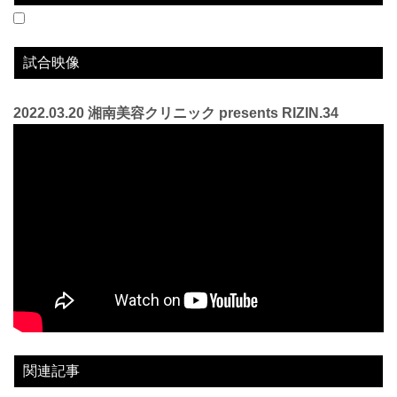
2018.8.12
RWEDDINGS presents RIZIN.12
LOSE
2022.03.20
湘南美容クリニック presents RIZIN.34
WIN
vs
vs
海人
山畑雄摩
3R 判定 3-0
1R 2分52秒 TKO（3ノックダウン）
試合映像
2022.03.20 湘南美容クリニック presents RIZIN.34
関連記事