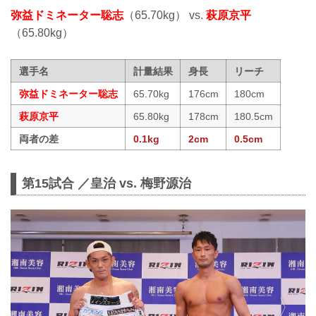
弥益ドミネーター聡志
（65.70kg） vs.
萩原京平
（65.80kg）
選手名
計量結果
身長
リーチ
弥益ドミネーター聡志
65.70kg
176cm
180cm
萩原京平
65.80kg
178cm
180.5cm
両者の差
0.1kg
2cm
0.5cm
第15試合 ／皇治 vs. 梅野源治