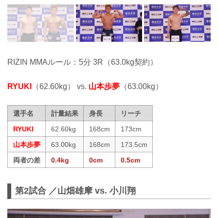
RIZIN MMAルール：5分 3R（63.0kg契約）
RYUKI
（62.60kg） vs.
山本歩夢
（63.00kg）
選手名
計量結果
身長
リーチ
RYUKI
62.60kg
168cm
173cm
山本歩夢
63.00kg
168cm
173.5cm
両者の差
0.4kg
0cm
0.5cm
第2試合 ／山畑雄摩 vs. 小川翔