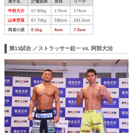
選手名
計量結果
身長
リーチ
中村大介
67.80kg
176cm
174cm
山本空良
67.70kg
180cm
181.5cm
両者の差
0.1kg
4cm
7.5cm
第13試合 ／ストラッサー起一 vs. 阿部大治