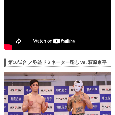
第16試合 ／弥益ドミネーター聡志 vs. 萩原京平