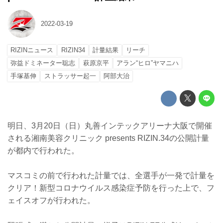
2022-03-19
RIZINニュース
RIZIN34
計量結果
リーチ
弥益ドミネーター聡志
萩原京平
アラン“ヒロ”ヤマニハ
手塚基伸
ストラッサー起一
阿部大治
明日、3月20日（日）丸善インテックアリーナ大阪で開催
される湘南美容クリニック presents RIZIN.34の公開計量
が都内で行われた。
マスコミの前で行われた計量では、全選手が一発で計量を
クリア！新型コロナウイルス感染症予防を行った上で、フ
ェイスオフが行われた。