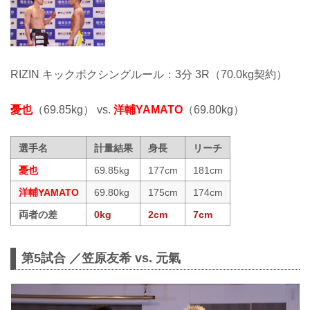
RIZIN キックボクシングルール：3分 3R（70.0kg契約）
憂也
（69.85kg） vs.
洋輔YAMATO
（69.80kg）
選手名
計量結果
身長
リーチ
憂也
69.85kg
177cm
181cm
洋輔YAMATO
69.80kg
175cm
174cm
両者の差
0kg
2cm
7cm
第5試合 ／笠原友希 vs. 元氣