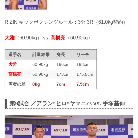
RIZIN キックボクシングルール：3分 3R（61.0kg契約）
大雅
（60.90kg） vs.
髙橋亮
（60.90kg）
選手名
計量結果
身長
リーチ
大雅
60.90kg
166cm
168cm
髙橋亮
60.90kg
173cm
175.5cm
両者の差
0kg
7cm
7.5cm
第9試合 ／アラン“ヒロ”ヤマニハ vs. 手塚基伸