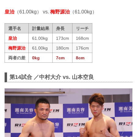
皇治
（61.00kg） vs.
梅野源治
（61.00kg）
選手名
計量結果
身長
リーチ
皇治
61.00kg
173cm
168cm
梅野源治
61.00kg
180cm
176cm
両者の差
0kg
7cm
8cm
第14試合 ／中村大介 vs. 山本空良