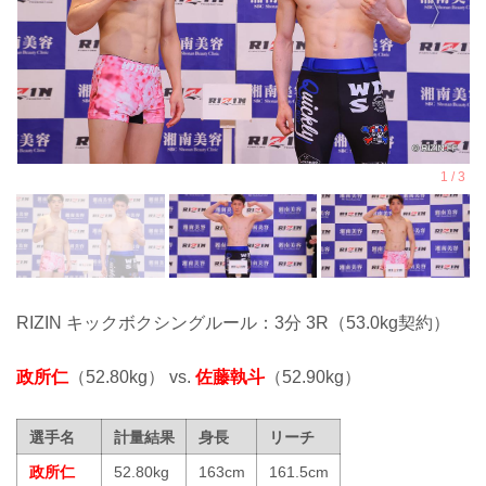
RIZIN キックボクシングルール：3分 3R（53.0kg契約）
政所仁
（52.80kg） vs.
佐藤執斗
（52.90kg）
選手名
計量結果
身長
リーチ
政所仁
52.80kg
163cm
161.5cm