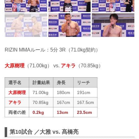
RIZIN MMAルール：5分 3R（71.0kg契約）
大原樹理
（71.00kg） vs.
アキラ
（70.85kg）
選手名
計量結果
身長
リーチ
大原樹理
71.00kg
180cm
191cm
アキラ
70.85kg
167cm
167.5cm
両者の差
0.2kg
13cm
23.5cm
第10試合 ／大雅 vs. 髙橋亮