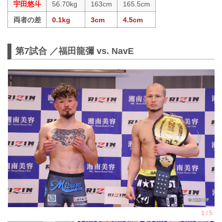
宇田悠斗
56.70kg
163cm
165.5cm
両者の差
0.1kg
3cm
4.5cm
第7試合 ／福田龍彌 vs. NavE