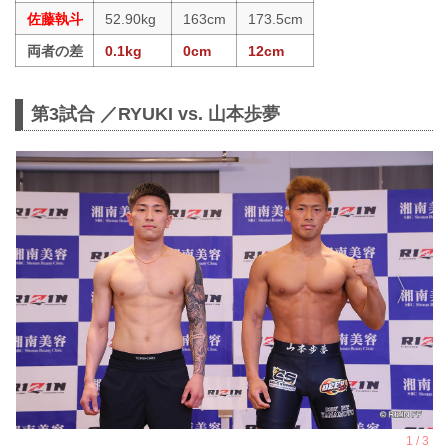
佐藤執斗
52.90kg
163cm
173.5cm
両者の差
0.1kg
0cm
12cm
第3試合 ／RYUKI vs. 山本歩夢