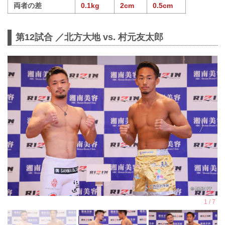
両者の差
0.1kg
2cm
0.5cm
第12試合 ／北方大地 vs. 村元友太郎