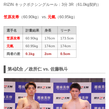
RIZIN キックボクシングルール：3分 3R（61.0kg契約）
笠原友希
（60.90kg） vs.
元氣
（60.95kg）
選手名
計量結果
身長
リーチ
笠原友希
60.90kg
176cm
173.5cm
元氣
60.95kg
174cm
174cm
両者の差
0.1kg
2cm
0.5cm
第4試合 ／政所仁 vs. 佐藤執斗