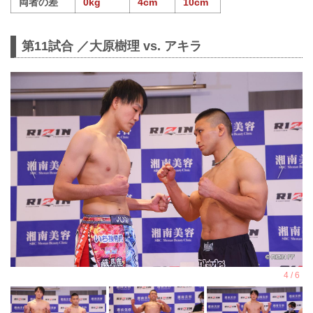
両者の差
0kg
4cm
10cm
第11試合 ／大原樹理 vs. アキラ