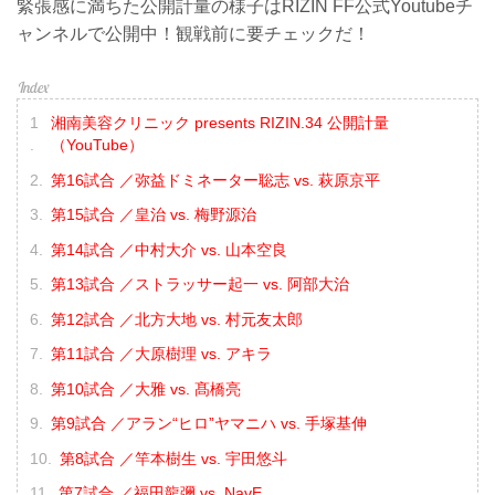
緊張感に満ちた公開計量の様子はRIZIN FF公式Youtubeチ
ャンネルで公開中！観戦前に要チェックだ！
湘南美容クリニック presents RIZIN.34 公開計量
（YouTube）
第16試合 ／弥益ドミネーター聡志 vs. 萩原京平
第15試合 ／皇治 vs. 梅野源治
第14試合 ／中村大介 vs. 山本空良
第13試合 ／ストラッサー起一 vs. 阿部大治
第12試合 ／北方大地 vs. 村元友太郎
第11試合 ／大原樹理 vs. アキラ
第10試合 ／大雅 vs. 髙橋亮
第9試合 ／アラン“ヒロ”ヤマニハ vs. 手塚基伸
第8試合 ／竿本樹生 vs. 宇田悠斗
第7試合 ／福田龍彌 vs. NavE