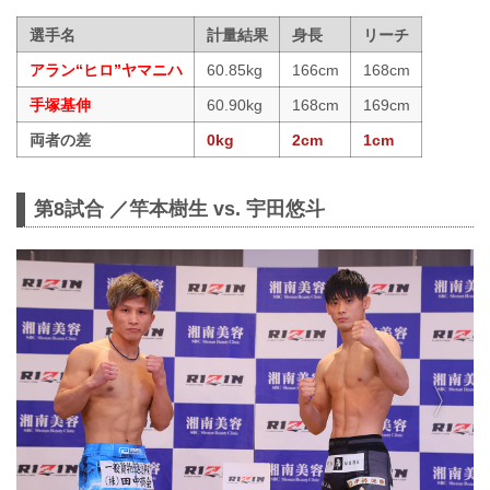
選手名
計量結果
身長
リーチ
アラン“ヒロ”ヤマニハ
60.85kg
166cm
168cm
手塚基伸
60.90kg
168cm
169cm
両者の差
0kg
2cm
1cm
第8試合 ／竿本樹生 vs. 宇田悠斗