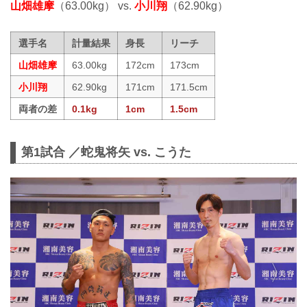
山畑雄摩
（63.00kg） vs.
小川翔
（62.90kg）
選手名
計量結果
身長
リーチ
山畑雄摩
63.00kg
172cm
173cm
小川翔
62.90kg
171cm
171.5cm
両者の差
0.1kg
1cm
1.5cm
第1試合 ／蛇鬼将矢 vs. こうた