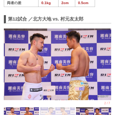
両者の差
0.1kg
2cm
0.5cm
第12試合 ／北方大地 vs. 村元友太郎