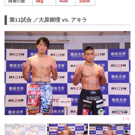
両者の差
0kg
4cm
10cm
第11試合 ／大原樹理 vs. アキラ