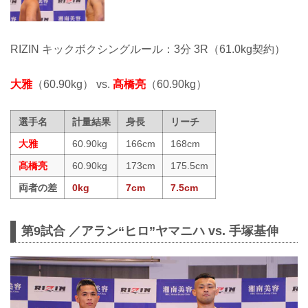
RIZIN キックボクシングルール：3分 3R（61.0kg契約）
大雅
（60.90kg） vs.
髙橋亮
（60.90kg）
選手名
計量結果
身長
リーチ
大雅
60.90kg
166cm
168cm
髙橋亮
60.90kg
173cm
175.5cm
両者の差
0kg
7cm
7.5cm
第9試合 ／アラン“ヒロ”ヤマニハ vs. 手塚基伸