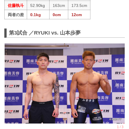
佐藤執斗
52.90kg
163cm
173.5cm
両者の差
0.1kg
0cm
12cm
第3試合 ／RYUKI vs. 山本歩夢