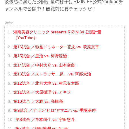
緊張感に満ちた公開計量の様子はRIZIN FF公式Youtubeチ
ャンネルで公開中！観戦前に要チェックだ！
湘南美容クリニック presents RIZIN.34 公開計量
（YouTube）
第16試合 ／弥益ドミネーター聡志 vs. 萩原京平
第15試合 ／皇治 vs. 梅野源治
第14試合 ／中村大介 vs. 山本空良
第13試合 ／ストラッサー起一 vs. 阿部大治
第12試合 ／北方大地 vs. 村元友太郎
第11試合 ／大原樹理 vs. アキラ
第10試合 ／大雅 vs. 髙橋亮
第9試合 ／アラン“ヒロ”ヤマニハ vs. 手塚基伸
第8試合 ／竿本樹生 vs. 宇田悠斗
第7試合 ／福田龍彌 vs. NavE