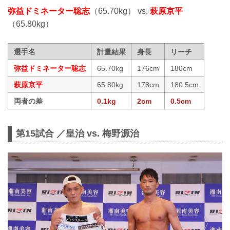
弥益ドミネーター聡志
（65.70kg） vs.
萩原京平
（65.80kg）
選手名
計量結果
身長
リーチ
弥益ドミネーター聡志
65.70kg
176cm
180cm
萩原京平
65.80kg
178cm
180.5cm
両者の差
0.1kg
2cm
0.5cm
第15試合 ／皇治 vs. 梅野源治