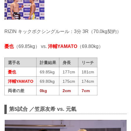
RIZIN キックボクシングルール：3分 3R（70.0kg契約）
憂也
（69.85kg） vs.
洋輔YAMATO
（69.80kg）
選手名
計量結果
身長
リーチ
憂也
69.85kg
177cm
181cm
洋輔YAMATO
69.80kg
175cm
174cm
両者の差
0kg
2cm
7cm
第5試合 ／笠原友希 vs. 元氣