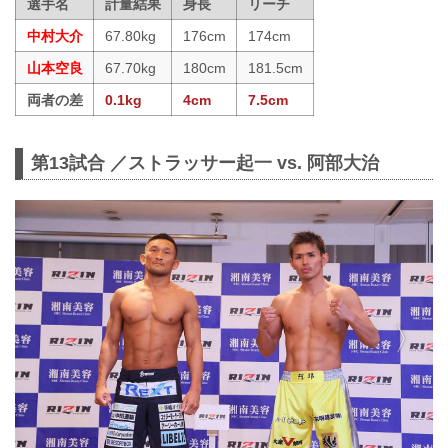
選手名
計量結果
身長
リーチ
中村大介
67.80kg
176cm
174cm
山本空良
67.70kg
180cm
181.5cm
両者の差
0.1kg
4cm
7.5cm
第13試合 ／ストラッサー起一 vs. 阿部大治