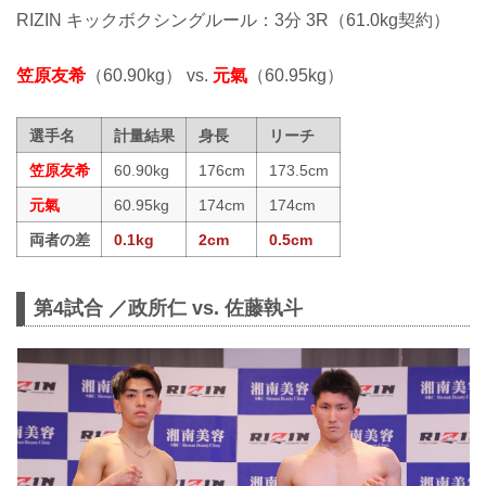
RIZIN キックボクシングルール：3分 3R（61.0kg契約）
笠原友希
（60.90kg） vs.
元氣
（60.95kg）
選手名
計量結果
身長
リーチ
笠原友希
60.90kg
176cm
173.5cm
元氣
60.95kg
174cm
174cm
両者の差
0.1kg
2cm
0.5cm
第4試合 ／政所仁 vs. 佐藤執斗