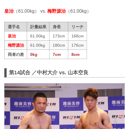
皇治
（61.00kg） vs.
梅野源治
（61.00kg）
選手名
計量結果
身長
リーチ
皇治
61.00kg
173cm
168cm
梅野源治
61.00kg
180cm
176cm
両者の差
0kg
7cm
8cm
第14試合 ／中村大介 vs. 山本空良