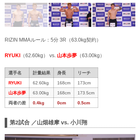
RIZIN MMAルール：5分 3R（63.0kg契約）
RYUKI
（62.60kg） vs.
山本歩夢
（63.00kg）
選手名
計量結果
身長
リーチ
RYUKI
62.60kg
168cm
173cm
山本歩夢
63.00kg
168cm
173.5cm
両者の差
0.4kg
0cm
0.5cm
第2試合 ／山畑雄摩 vs. 小川翔