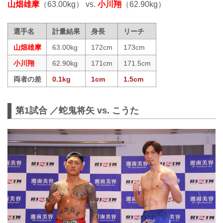
山畑雄摩
（63.00kg） vs.
小川翔
（62.90kg）
選手名
計量結果
身長
リーチ
山畑雄摩
63.00kg
172cm
173cm
小川翔
62.90kg
171cm
171.5cm
両者の差
0.1kg
1cm
1.5cm
第1試合 ／蛇鬼将矢 vs. こうた