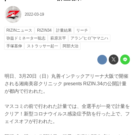
2022-03-19
RIZINニュース
RIZIN34
計量結果
リーチ
弥益ドミネーター聡志
萩原京平
アラン“ヒロ”ヤマニハ
手塚基伸
ストラッサー起一
阿部大治
明日、3月20日（日）丸善インテックアリーナ大阪で開催
される湘南美容クリニック presents RIZIN.34の公開計量
が都内で行われた。
マスコミの前で行われた計量では、全選手が一発で計量を
クリア！新型コロナウイルス感染症予防を行った上で、フ
ェイスオフが行われた。