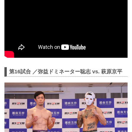
第16試合 ／弥益ドミネーター聡志 vs. 萩原京平