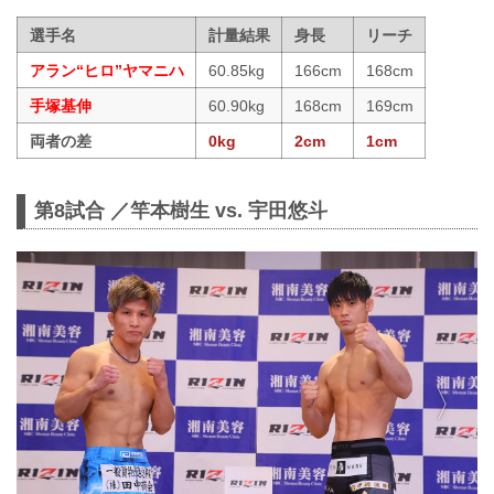
選手名
計量結果
身長
リーチ
アラン“ヒロ”ヤマニハ
60.85kg
166cm
168cm
手塚基伸
60.90kg
168cm
169cm
両者の差
0kg
2cm
1cm
第8試合 ／竿本樹生 vs. 宇田悠斗