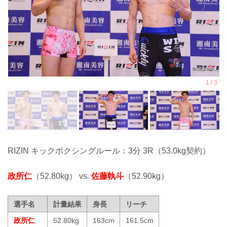
RIZIN キックボクシングルール：3分 3R（53.0kg契約）
政所仁
（52.80kg） vs.
佐藤執斗
（52.90kg）
選手名
計量結果
身長
リーチ
政所仁
52.80kg
163cm
161.5cm