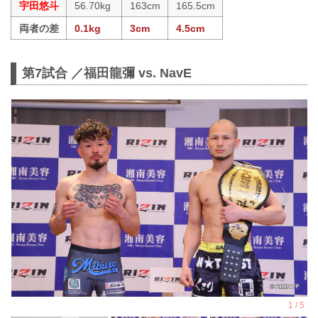
宇田悠斗
56.70kg
163cm
165.5cm
両者の差
0.1kg
3cm
4.5cm
第7試合 ／福田龍彌 vs. NavE