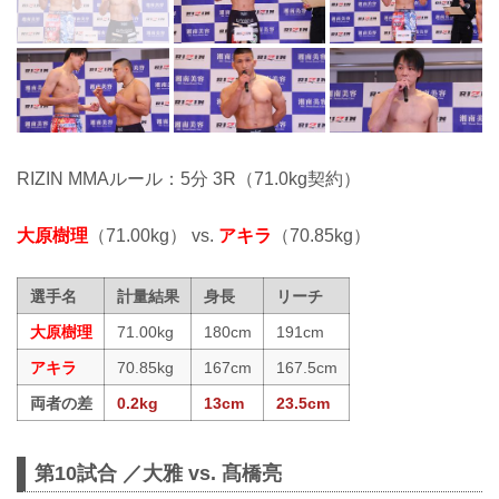
RIZIN MMAルール：5分 3R（71.0kg契約）
大原樹理
（71.00kg） vs.
アキラ
（70.85kg）
選手名
計量結果
身長
リーチ
大原樹理
71.00kg
180cm
191cm
アキラ
70.85kg
167cm
167.5cm
両者の差
0.2kg
13cm
23.5cm
第10試合 ／大雅 vs. 髙橋亮