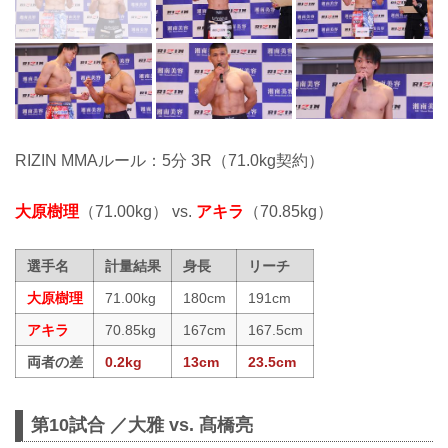
RIZIN MMAルール：5分 3R（71.0kg契約）
大原樹理
（71.00kg） vs.
アキラ
（70.85kg）
選手名
計量結果
身長
リーチ
大原樹理
71.00kg
180cm
191cm
アキラ
70.85kg
167cm
167.5cm
両者の差
0.2kg
13cm
23.5cm
第10試合 ／大雅 vs. 髙橋亮