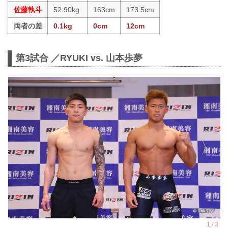
佐藤執斗
52.90kg
163cm
173.5cm
両者の差
0.1kg
0cm
12cm
第3試合 ／RYUKI vs. 山本歩夢