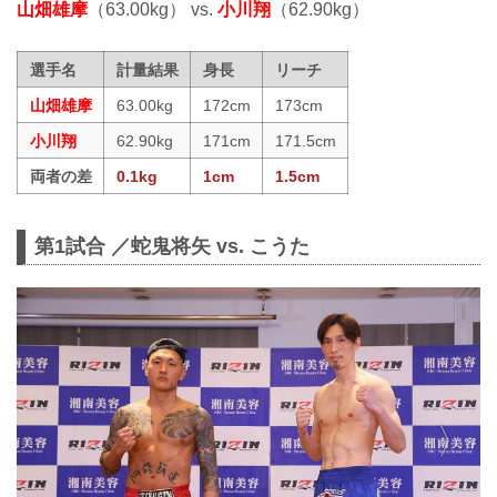
山畑雄摩
（63.00kg） vs.
小川翔
（62.90kg）
選手名
計量結果
身長
リーチ
山畑雄摩
63.00kg
172cm
173cm
小川翔
62.90kg
171cm
171.5cm
両者の差
0.1kg
1cm
1.5cm
第1試合 ／蛇鬼将矢 vs. こうた