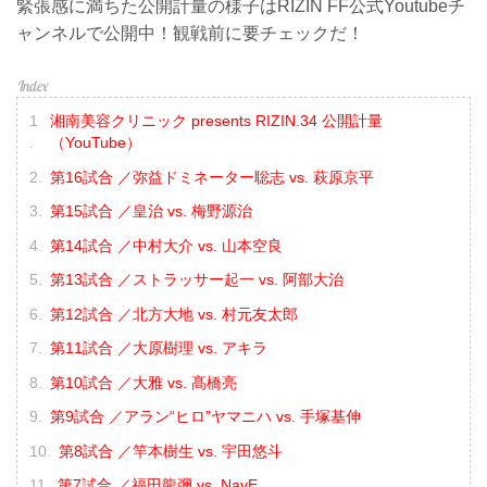
緊張感に満ちた公開計量の様子はRIZIN FF公式Youtubeチ
ャンネルで公開中！観戦前に要チェックだ！
湘南美容クリニック presents RIZIN.34 公開計量
（YouTube）
第16試合 ／弥益ドミネーター聡志 vs. 萩原京平
第15試合 ／皇治 vs. 梅野源治
第14試合 ／中村大介 vs. 山本空良
第13試合 ／ストラッサー起一 vs. 阿部大治
第12試合 ／北方大地 vs. 村元友太郎
第11試合 ／大原樹理 vs. アキラ
第10試合 ／大雅 vs. 髙橋亮
第9試合 ／アラン“ヒロ”ヤマニハ vs. 手塚基伸
第8試合 ／竿本樹生 vs. 宇田悠斗
第7試合 ／福田龍彌 vs. NavE