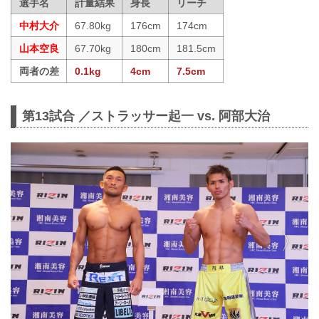
選手名
計量結果
身長
リーチ
中村大介
67.80kg
176cm
174cm
山本空良
67.70kg
180cm
181.5cm
両者の差
0.1kg
4cm
7.5cm
第13試合 ／ストラッサー起一 vs. 阿部大治