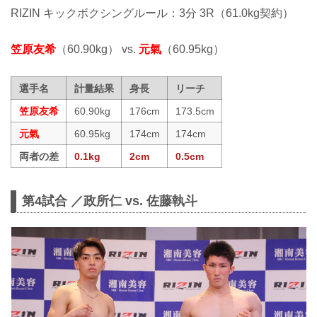
RIZIN キックボクシングルール：3分 3R（61.0kg契約）
笠原友希
（60.90kg） vs.
元氣
（60.95kg）
選手名
計量結果
身長
リーチ
笠原友希
60.90kg
176cm
173.5cm
元氣
60.95kg
174cm
174cm
両者の差
0.1kg
2cm
0.5cm
第4試合 ／政所仁 vs. 佐藤執斗