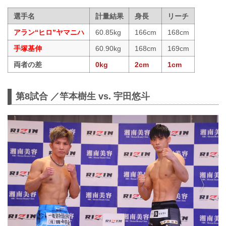
選手名
計量結果
身長
リーチ
アラン“ヒロ”ヤマニハ
60.85kg
166cm
168cm
手塚基伸
60.90kg
168cm
169cm
両者の差
0kg
2cm
1cm
第8試合 ／竿本樹生 vs. 宇田悠斗