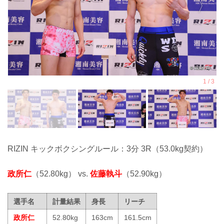
RIZIN キックボクシングルール：3分 3R（53.0kg契約）
政所仁
（52.80kg） vs.
佐藤執斗
（52.90kg）
選手名
計量結果
身長
リーチ
政所仁
52.80kg
163cm
161.5cm