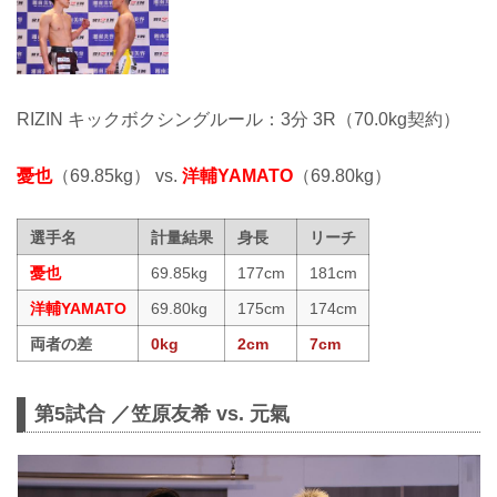
RIZIN キックボクシングルール：3分 3R（70.0kg契約）
憂也
（69.85kg） vs.
洋輔YAMATO
（69.80kg）
選手名
計量結果
身長
リーチ
憂也
69.85kg
177cm
181cm
洋輔YAMATO
69.80kg
175cm
174cm
両者の差
0kg
2cm
7cm
第5試合 ／笠原友希 vs. 元氣