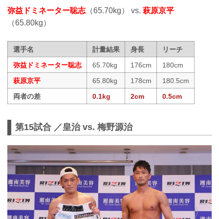
弥益ドミネーター聡志
（65.70kg） vs.
萩原京平
（65.80kg）
選手名
計量結果
身長
リーチ
弥益ドミネーター聡志
65.70kg
176cm
180cm
萩原京平
65.80kg
178cm
180.5cm
両者の差
0.1kg
2cm
0.5cm
第15試合 ／皇治 vs. 梅野源治