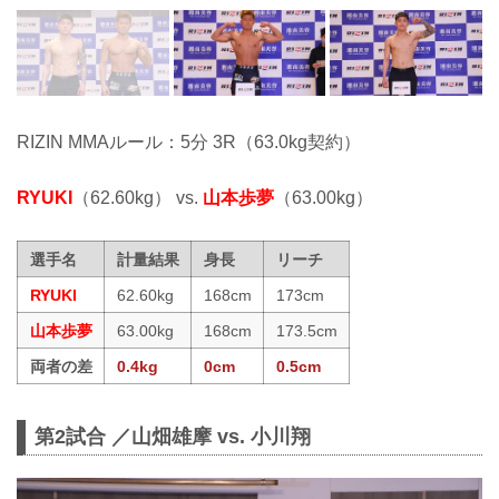
RIZIN MMAルール：5分 3R（63.0kg契約）
RYUKI
（62.60kg） vs.
山本歩夢
（63.00kg）
選手名
計量結果
身長
リーチ
RYUKI
62.60kg
168cm
173cm
山本歩夢
63.00kg
168cm
173.5cm
両者の差
0.4kg
0cm
0.5cm
第2試合 ／山畑雄摩 vs. 小川翔