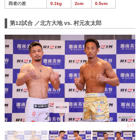
両者の差
0.1kg
2cm
0.5cm
第12試合 ／北方大地 vs. 村元友太郎