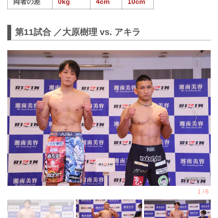
両者の差
0kg
4cm
10cm
第11試合 ／大原樹理 vs. アキラ