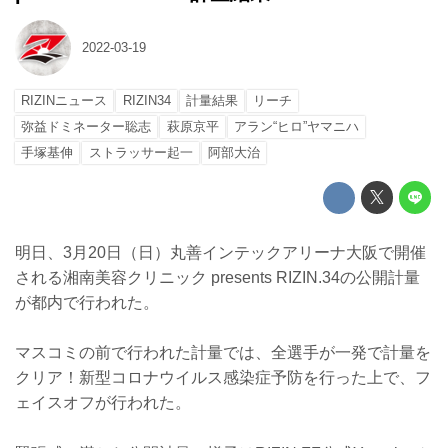
2022-03-19
RIZINニュース
RIZIN34
計量結果
リーチ
弥益ドミネーター聡志
萩原京平
アラン“ヒロ”ヤマニハ
手塚基伸
ストラッサー起一
阿部大治
明日、3月20日（日）丸善インテックアリーナ大阪で開催
される湘南美容クリニック presents RIZIN.34の公開計量
が都内で行われた。
マスコミの前で行われた計量では、全選手が一発で計量を
クリア！新型コロナウイルス感染症予防を行った上で、フ
ェイスオフが行われた。