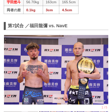
宇田悠斗
56.70kg
163cm
165.5cm
両者の差
0.1kg
3cm
4.5cm
第7試合 ／福田龍彌 vs. NavE