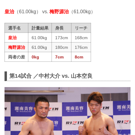
皇治
（61.00kg） vs.
梅野源治
（61.00kg）
選手名
計量結果
身長
リーチ
皇治
61.00kg
173cm
168cm
梅野源治
61.00kg
180cm
176cm
両者の差
0kg
7cm
8cm
第14試合 ／中村大介 vs. 山本空良