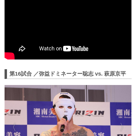
第16試合 ／弥益ドミネーター聡志 vs. 萩原京平