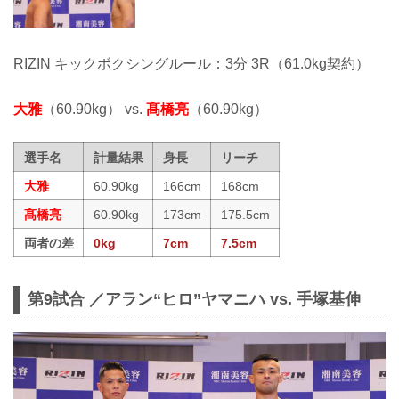
RIZIN キックボクシングルール：3分 3R（61.0kg契約）
大雅
（60.90kg） vs.
髙橋亮
（60.90kg）
選手名
計量結果
身長
リーチ
大雅
60.90kg
166cm
168cm
髙橋亮
60.90kg
173cm
175.5cm
両者の差
0kg
7cm
7.5cm
第9試合 ／アラン“ヒロ”ヤマニハ vs. 手塚基伸