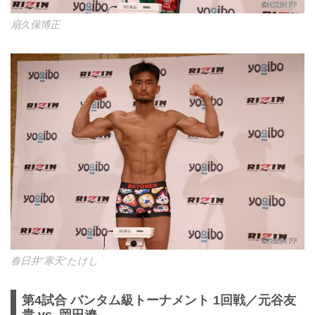
扇久保博正
春日井“寒天”たけし
第4試合 バンタム級トーナメント 1回戦／元谷友