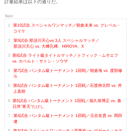
計量結果は以下の通りだ。
第10試合 スペシャルワンマッチ／朝倉未来 vs. クレベル・
コイケ
第9試合 那須川天心vs.3人 スペシャルマッチ／
那須川天心 vs. 大﨑孔稀、HIROYA、X
第8試合 ライト級タイトルマッチ／トフィック・ムサエフ
vs. ホベルト・サトシ・ソウザ
第7試合 バンタム級トーナメント 1回戦／朝倉海 vs. 渡部修
斗
第6試合 バンタム級トーナメント 1回戦／石渡伸太郎 vs. 井
上直樹
第5試合 バンタム級トーナメント 1回戦／扇久保博正 vs. 春
日井“寒天”たけし
第4試合 バンタム級トーナメント 1回戦／元谷友貴 vs. 岡田
遼
第3試合 スペシャルワンマッチ／斎藤裕 vs. ヴガール・ケラ