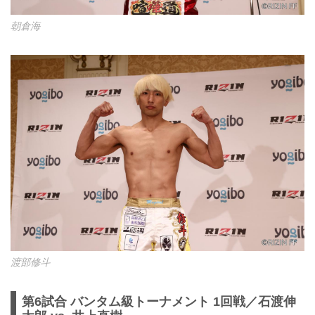
朝倉海
渡部修斗
第6試合 バンタム級トーナメント 1回戦／石渡伸