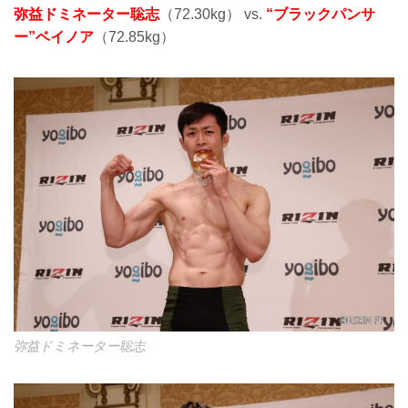
弥益ドミネーター聡志
（72.30kg） vs.
“ブラックパンサ
ー”ベイノア
（72.85kg）
弥益ドミネーター聡志