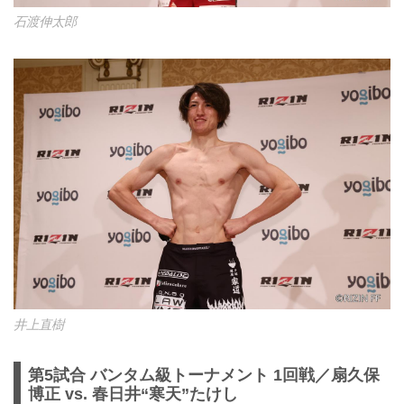
石渡伸太郎
井上直樹
第5試合 バンタム級トーナメント 1回戦／扇久保
博正 vs. 春日井“寒天”たけし