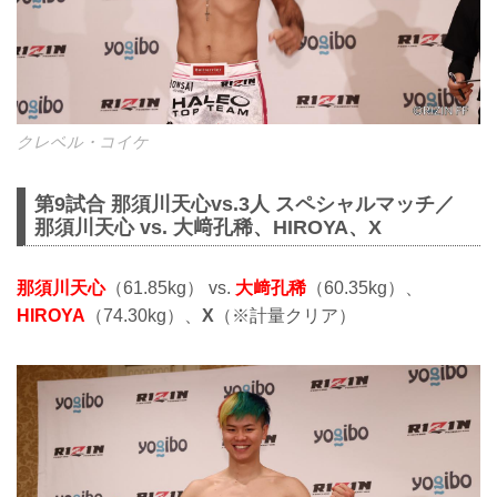
クレベル・コイケ
第9試合 那須川天心vs.3人 スペシャルマッチ／
那須川天心 vs. 大﨑孔稀、HIROYA、X
那須川天心
（61.85kg） vs.
大﨑孔稀
（60.35kg）、
HIROYA
（74.30kg）、
X
（※計量クリア）