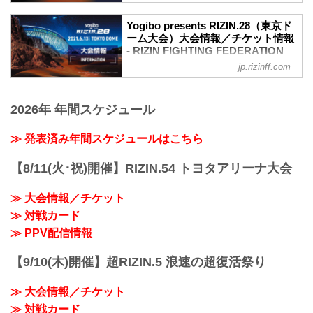
——現在の心境はいかがですか？
6月13日（日）東京ドームで行われる
め、勝利を収めるために来た」
那須川 今までと違う感じです、試合前か
Yogibo presents RIZIN.28の、マスコミ向
Yogibo presents RIZIN 28 トフィック・
Yogibo presents RIZIN.28（東京ド
ら。色々ルールが違ったり、相手が3人だ
けインタビューの内容を公開！
ーム大会）大会情報／チケット情報
ムサエフ 試合前インタビュー
ということもあるんで、心境はちょっ
大会前に各選手のインタビューをチェッ
- RIZIN FIGHTING FEDERATION
youtu.be
と、どう違うかわから...
クしよう！
オフィシャルサイト
——現在の心境はいかがですか？
jp.rizinff.com
ホベルト・サトシ「柔術だけじゃない、
ムサエフ とても気分が良いです。心境も
更新情報
MMAの選手だから打撃使いたい」
コンディション良いです。計画した通り
【5/31更新】車いす席の変更と返金対応
Yogibo presents RIZIN 28 ホベルト・サ
に進んでいます。
2026年 年間スケジュール
のお知らせ
トシ・ソウザ 試合前インタビュー
——対戦相手の印...
演出上の変更により、車いす席の券種がS
youtu.be
席→A席に変更となりました。
≫ 発表済み年間スケジュールはこちら
——現在の心境はいかがですか？
車いすで観戦されるS席をご購入済みのお
サトシ 緊張しています。でも元気です。
客様には当日差額をご返金致します。恐
——対戦相手の印象はどうですか？
【8/11(火･祝)開催】RIZIN.54 トヨタアリーナ大会
れ入りますが入場時にお近くの係員にお
サトシ 凄く強くて、打撃な...
申し出下さいますよう、お願い致しま
≫ 大会情報／チケット
す。返金受付までご案内致します。返金
≫ 対戦カード
手続きに関しましては、当日会場のみで
の対応とさせて頂きます。ご了承の程宜
≫ PPV配信情報
しくお願い致します。
【4/23更新】開催日延期に関して
【9/10(木)開催】超RIZIN.5 浪速の超復活祭り
5月23日（日）東京ドームにて開催を予定
しておりました...
≫ 大会情報／チケット
≫ 対戦カード