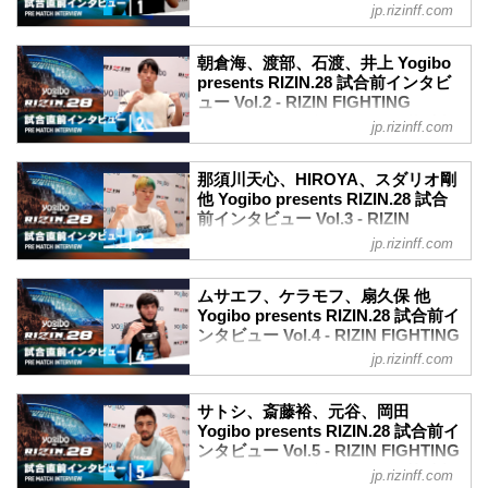
FIGHTING FEDERATION オフィシ
jp.rizinff.com
ャルサイト
6月13日（日）東京ドームで行われる
朝倉海、渡部、石渡、井上 Yogibo
Yogibo presents RIZIN.28の、マスコミ向
presents RIZIN.28 試合前インタビ
けインタビューの内容を公開！
ュー Vol.2 - RIZIN FIGHTING
大会前に各選手のインタビューをチェッ
FEDERATION オフィシャルサイト
jp.rizinff.com
クしよう！
6月13日（日）東京ドームで行われる
朝倉未来「判定で根性のある方が勝つ」
Yogibo presents RIZIN.28の、マスコミ向
Yogibo presents RIZIN 28 朝倉未来 試合
那須川天心、HIROYA、スダリオ剛
けインタビューの内容を公開！
前インタビュー
他 Yogibo presents RIZIN.28 試合
大会前に各選手のインタビューをチェッ
前インタビュー Vol.3 - RIZIN
youtu.be
クしよう！
FIGHTING FEDERATION オフィシ
——現在の心境はいかがですか？
jp.rizinff.com
朝倉海「まずは目の前の相手をしっかり
ャルサイト
朝倉 いよいよ来たなという感じで、穏や
勝つ事」
かな気持ちです。あとは今日、水抜きを
6月13日（日）東京ドームで行われる
Yogibo presents RIZIN 28 朝倉海 試合前
ムサエフ、ケラモフ、扇久保 他
頑張って、日曜日やるだけです。
Yogibo presents RIZIN.28の、マスコミ向
Yogibo presents RIZIN.28 試合前イ
インタビュー
——対戦相手の印象はどうですか？
けインタビューの内容を公開！
ンタビュー Vol.4 - RIZIN FIGHTING
youtu.be
朝倉 実...
大会前に各選手のインタビューをチェッ
FEDERATION オフィシャルサイト
——現在の心境はいかがですか？
jp.rizinff.com
クしよう！
朝倉 もういよいよという感じで、初めて
6月13日（日）東京ドームで行われる
那須川天心「今までの中で一番難しい試
の東京ドームの試合なので楽しみです。
Yogibo presents RIZIN.28の、マスコミ向
合になると思う」
サトシ、斎藤裕、元谷、岡田
——対戦相手の印象はどうですか？
けインタビューの内容を公開！
Yogibo presents RIZIN 28 那須川天心 試
Yogibo presents RIZIN.28 試合前イ
朝倉 極める力を持っている選手な...
大会前に各選手のインタビューをチェッ
ンタビュー Vol.5 - RIZIN FIGHTING
合前インタビュー
クしよう！
FEDERATION オフィシャルサイト
youtu.be
jp.rizinff.com
トフィック・ムサエフ「日本には勝つた