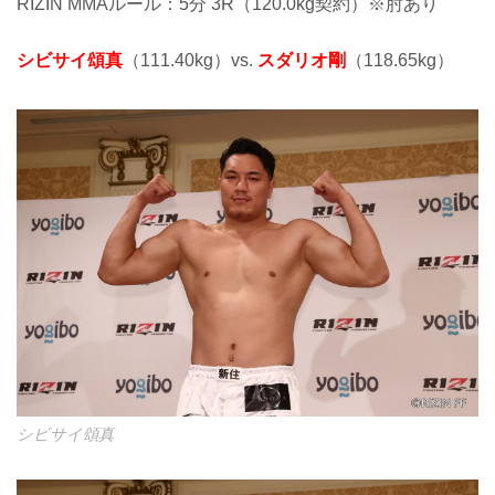
RIZIN MMAルール：5分 3R（120.0kg契約）※肘あり
シビサイ頌真
（111.40kg）vs.
スダリオ剛
（118.65kg）
シビサイ頌真