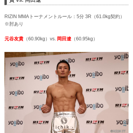
貴 vs. 岡田遼
RIZIN MMAトーナメントルール：5分 3R（61.0kg契約）
※肘あり
元谷友貴
（60.90kg）vs.
岡田遼
（60.95kg）