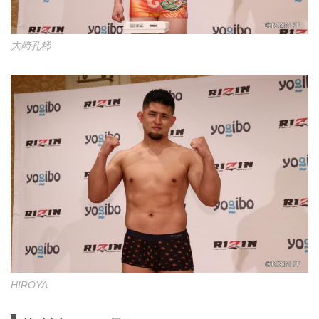
大﨑孔稀
HIROYA