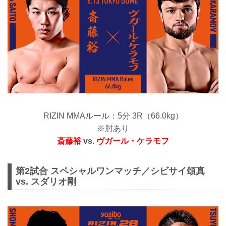
RIZIN MMAルール：5分 3R（66.0kg）
※肘あり
斎藤裕
vs.
ヴガール・ケラモフ
第2試合 スペシャルワンマッチ／シビサイ頌真
vs. スダリオ剛