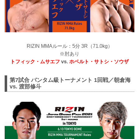
RIZIN MMAルール：5分 3R（71.0kg）
※肘あり
トフィック・ムサエフ
vs.
ホベルト・サトシ・ソウザ
第7試合 バンタム級トーナメント 1回戦／朝倉海
vs. 渡部修斗