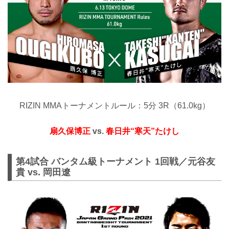
RIZIN MMAトーナメントルール：5分 3R（61.0kg）
扇久保博正
vs.
春日井“寒天”たけし
第4試合 バンタム級トーナメント 1回戦／元谷友
貴 vs. 岡田遼