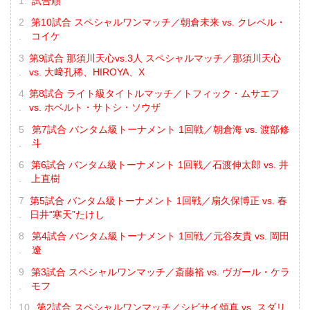
試合順
第10試合 スペシャルワンマッチ／朝倉未来 vs. クレベル・
コイケ
第9試合 那須川天心vs.3人 スペシャルマッチ／那須川天心
vs. 大﨑孔稀、HIROYA、X
第8試合 ライト級タイトルマッチ／トフィック・ムサエフ
vs. ホベルト・サトシ・ソウザ
第7試合 バンタム級トーナメント 1回戦／朝倉海 vs. 渡部修
斗
第6試合 バンタム級トーナメント 1回戦／石渡伸太郎 vs. 井
上直樹
第5試合 バンタム級トーナメント 1回戦／扇久保博正 vs. 春
日井“寒天”たけし
第4試合 バンタム級トーナメント 1回戦／元谷友貴 vs. 岡田
遼
第3試合 スペシャルワンマッチ／斎藤裕 vs. ヴガール・ケラ
モフ
第2試合 スペシャルワンマッチ／シビサイ頌真 vs. スダリ