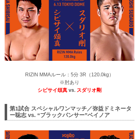
RIZIN MMAルール：5分 3R（120.0kg）
※肘あり
シビサイ頌真
vs.
スダリオ剛
第1試合 スペシャルワンマッチ／弥益ドミネータ
ー聡志 vs. “ブラックパンサー”ベイノア