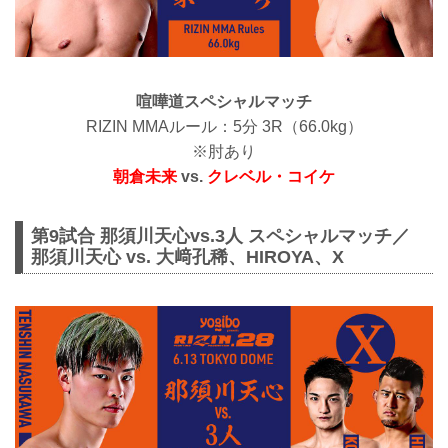
喧嘩道スペシャルマッチ
RIZIN MMAルール：5分 3R（66.0kg）
※肘あり
朝倉未来
vs.
クレベル・コイケ
第9試合 那須川天心vs.3人 スペシャルマッチ／
那須川天心 vs. 大﨑孔稀、HIROYA、X