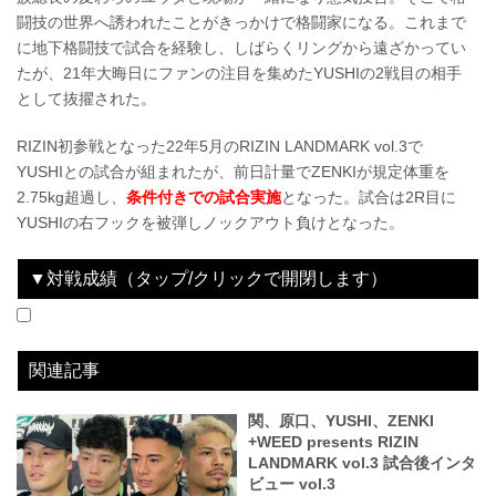
闘技の世界へ誘われたことがきっかけで格闘家になる。これまで
に地下格闘技で試合を経験し、しばらくリングから遠ざかってい
たが、21年大晦日にファンの注目を集めたYUSHIの2戦目の相手
として抜擢された。
RIZIN初参戦となった22年5月のRIZIN LANDMARK vol.3で
YUSHIとの試合が組まれたが、前日計量でZENKIが規定体重を
2.75kg超過し、
条件付きでの試合実施
となった。試合は2R目に
YUSHIの右フックを被弾しノックアウト負けとなった。
▼対戦成績（タップ/クリックで開閉します）
2022.05.05
＋WEED presents RIZIN LANDMARK vol.3
LOSE
vs
YUSHI
2R 2分21秒 KO（スタンドパンチ）
関連記事
関、原口、YUSHI、ZENKI
+WEED presents RIZIN
LANDMARK vol.3 試合後インタ
ビュー vol.3