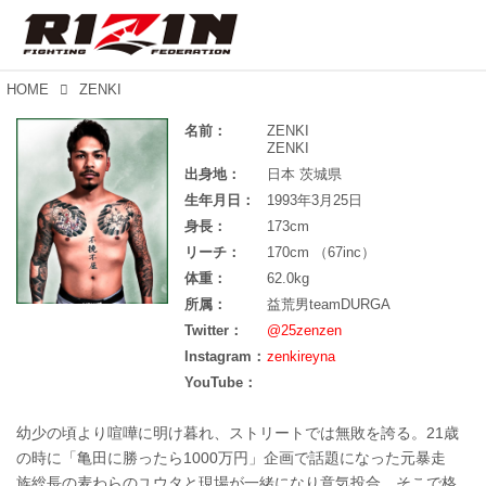
HOME
ZENKI
名前：
ZENKI
ZENKI
出身地：
日本 茨城県
生年月日：
1993年3月25日
身長：
173cm
リーチ：
170cm （67inc）
体重：
62.0kg
所属：
益荒男teamDURGA
Twitter：
@25zenzen
Instagram：
zenkireyna
YouTube：
幼少の頃より喧嘩に明け暮れ、ストリートでは無敗を誇る。21歳
の時に「亀田に勝ったら1000万円」企画で話題になった元暴走
族総長の麦わらのユウタと現場が一緒になり意気投合。そこで格