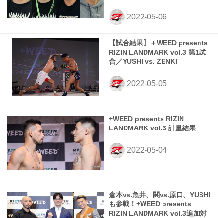
【試合結果】＋WEED presents
RIZIN LANDMARK vol.3 第1試
合／YUSHI vs. ZENKI
+WEED presents RIZIN
LANDMARK vol.3 計量結果
倉本vs.魚井、関vs.原口、YUSHI
も参戦！+WEED presents
RIZIN LANDMARK vol.3追加対