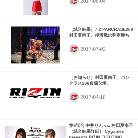
［試合結果］7.2 PANCRASE288
村田夏南子、復帰戦は判定勝ち
［お知らせ］村田夏南子、パン
クラス286負傷欠場。
第9試合 中井りん vs. 村田夏南子
（試合結果詳細） Cygames
presents RIZIN FIGHTING