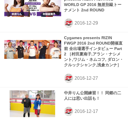
WORLD GP 2016 無差別級トー
ナメント 2nd ROUND
Cygames presents RIZIN
FWGP 2016 2nd ROUND開催直
前 全出場選手インタビュー Part
2 ［村田夏南子,アラン・ナシメ
ント,ワジム・ネムコフ, ダロン・
クルックシャンク,浅倉カンナ］
中井りん公開練習！！ 同郷の二
人には思い出話も！