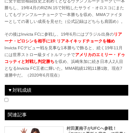
に女子総合格闘技史上初めてとなるヴァンフルーチョークで一本
勝ちし、19年4月のRIZIN.15で対戦したサライ・オロスコにまた
してもヴァンフルーチョークで一本勝ちを収め、MMAファイタ
ーとしての著しい成長を見せた（公式記録はどちらも肩固め）。
その後はInvicta FCに参戦し、19年6月にはブラジル出身の
リア
ーナ・ピロシンを相手に1R リアネイキッドチョークを極め
Invicta FCデビュー戦を見事な1本勝ちで飾ると、続く19年11月
には世界ストロー級タイトルマッチで
アメリカのエミリー・ドゥ
コッティと対戦し判定勝ち
を収め、浜崎朱加に続き日本人2人目
となるInvicta FC王者に輝いた。MMA戦績12戦11勝1敗、現在7
連勝中だ。（2020年6月現在）
▼対戦成績
2016.4.17
トップ Presents RIZIN.1
WIN
2016.9.25
Cygames presents RIZIN GP 2016開幕戦
WIN
2016.12.29
Cygames presents RIZIN FIGHTING WORLD GP 2016 無差別級トーナメント 2nd ROUND
LOSE
2018.5.6
RIZIN.10
WIN
2018.8.12
RWEDDINGS presents RIZIN.12
WIN
2019.4.21
RIZIN.15
WIN
vs
vs
vs
vs
vs
vs
ナタリア・デニソヴァ
キーラ・バタラ
中井りん
ランチャーナ・グリーン
アンジェラ・マガーナ
サライ・オロスコ
3R判定 3-0
3R判定 3-0
3R 1:16 リアネイキッドチョーク
1R 4分54秒 フロントチョーク
2R 3分53秒 肩固め
2R 2分12秒 肩固め
関連記事
村田夏南子がUFCへ参戦！