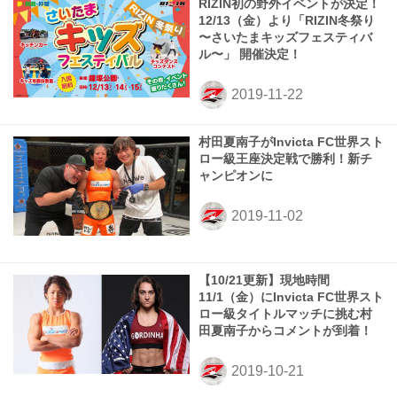
RIZIN初の野外イベントが決定！
12/13（金）より「RIZIN冬祭り
〜さいたまキッズフェスティバ
ル〜」 開催決定！
村田夏南子がInvicta FC世界スト
ロー級王座決定戦で勝利！新チ
ャンピオンに
【10/21更新】現地時間
11/1（金）にInvicta FC世界スト
ロー級タイトルマッチに挑む村
田夏南子からコメントが到着！