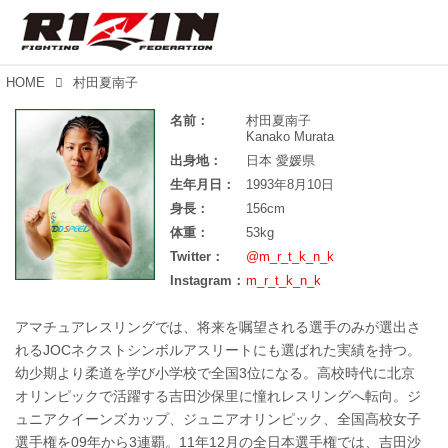
HOME
村田夏南子
名前：
村田夏南子
Kanako Murata
出身地：
日本 愛媛県
生年月日：
1993年8月10日
身長：
156cm
体重：
53kg
Twitter：
@m_r_t_k_n_k
Instagram：
m_r_t_k_n_k
アマチュアレスリングでは、将来を嘱望される選手のみが選出さ
れるJOCネクストシンボルアスリートにも選ばれた実績を持つ。
幼少期より柔道を学び小学校で全国3位になる。高校時代に北京
オリンピックで活躍する吉田沙保里に憧れレスリングへ転向。ジ
ュニアクイーンズカップ、ジュニアオリンピック、全国高校女子
選手権を09年から3連覇。11年12月の全日本選手権では、吉田沙