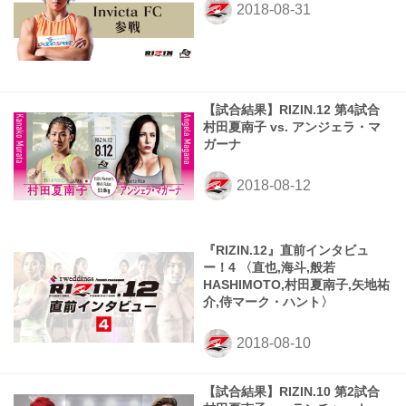
【試合結果】RIZIN.12 第4試合
村田夏南子 vs. アンジェラ・マ
ガーナ
『RIZIN.12』直前インタビュ
ー！4 〈直也,海斗,般若
HASHIMOTO,村田夏南子,矢地祐
介,侍マーク・ハント〉
【試合結果】RIZIN.10 第2試合