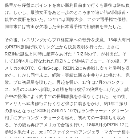
保里から序盤にポイントを奪い勝利目前まで行くも最後は逆転負
け。しかし、最強女王をあと一歩のところまで追い詰め関係者・
観客の度肝を抜いた。12年には国際大会、アジア選手権で優勝。
同年末には吉田が欠場した全日本選手権で初優勝を果たした。
その後、レスリングからプロ格闘家への転身を決意。15年大晦日
のRIZIN旗揚げ戦でリング上から決意表明を行った。まさに
RIZINの誕生と同時に産声をあげた「RIZINの仔」が村田だ。そ
して16年4月に行なわれたRIZIN.1でMMAデビュー。その後、ア
メリカのKOTC、GirlsS-cup、RIZIN.2にも参戦し次々と勝利を収
めた。しかし同年末に、経験・実績に勝る中井りんに挑むも、完
敗。プロ初黒星を喫した。再起を誓い、17年は7月のパンクラ
ス、9月のDEEPへ参戦し2連勝を飾り復活の狼煙を上げたが、試
合中の怪我により約半年の長期離脱を余儀なくされた。その後、
アメリカへ武者修行に行くなど強さに磨きをかけ、約1年半振り
の参戦となった18年5月のRIZIN.10ではランチャーナ・グリーン
相手にアナコンダ・チョークを極め、初めての一本勝ちを収め
る。その後も再びアメリカで合宿を行い、18年8月のRIZIN.12に
参戦を果たすと、元UFCファイターのアンジェラ・マガーナ相手