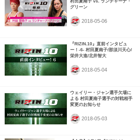
村田夏南子 vs. ランチャーナ・
グリーン
『RIZIN.10』直前インタビュ
ー！-6- 村田夏南子/那須川天心/
栄井大進/北井智大
ウェイリー・ジャン選手欠場に
よる 村田夏南子選手の対戦相手
変更のお知らせ