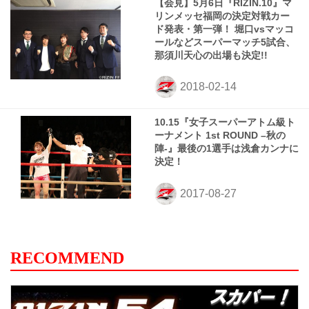
【会見】5月6日『RIZIN.10』マ
リンメッセ福岡の決定対戦カー
ド発表・第一弾！ 堀口vsマッコ
ールなどスーパーマッチ5試合、
那須川天心の出場も決定!!
10.15『女子スーパーアトム級ト
ーナメント 1st ROUND –秋の
陣-』最後の1選手は浅倉カンナに
決定！
RECOMMEND