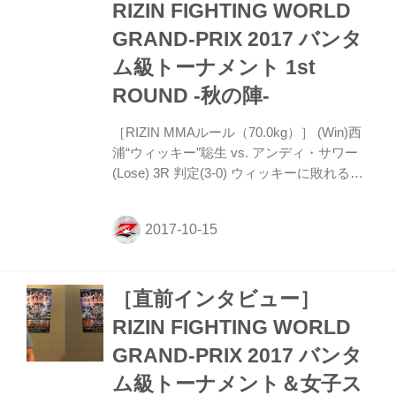
を経てUFC参戦…。そして昨年末、久しぶ
RIZIN FIGHTING WORLD
りに帰って来た日本のマットで、RIZINラ
GRAND-PRIX 2017 バンタ
イト級のエ...
ム級トーナメント 1st
ROUND -秋の陣-
［RIZIN MMAルール（70.0kg）］ (Win)西
浦“ウィッキー”聡生 vs. アンディ・サワー
(Lose) 3R 判定(3-0) ウィッキーに敗れる
も、MMAでの進化を見せたアンディ・サワ
ー！ 1R、自分から組みつきに行って、ウ
ィッキーの太ももにヒザを当てていくアン
ディ。なおもパンチをかいくぐって組みつ
きにいったサワーの右腕を、ウィッキーは
［直前インタビュー］
アームロックに捕らえるがこれは極まら
ず。サイドポジションからサワーの顔面に
RIZIN FIGHTING WORLD
強烈なパウンドを落としていくウィッキ
GRAND-PRIX 2017 バンタ
ー。サワーは蹴り上げで応戦。ウィッキー
は腕十字にトライするが極まらず。サワー
ム級トーナメント＆女子ス