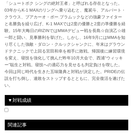
「シュートボク シングの絶対王者」と呼ばれる存在となった。
03年からK-1 MAXのリングへ乗り込むと、魔裟斗、アルバート・
クラウス、ブアカーオ・ポー.プラムックなどの強豪ファイター
と名勝負を繰り広げ、K-1 MAXでは2度の優勝と2度の準優勝を経
験。15年大晦日のRIZINではMMAデビュー戦を長島☆自演乙☆雄
一郎と闘い、見事勝利を挙げた。しかし、16年9月にはMMAを知
り尽くした強敵・ダロン・クルックシャンクに、年末はグラウン
ドテクニックで上回る宮田和幸を相手に敗戦。帰国後に練習環境
を変え、寝技を強化して挑んだ昨年10月大会で、西浦“ウィッキ
ー”聡生と対戦。寝技への適応力を見せるも判定負けを喫した。
今回は同じ時代を生きた五味隆典と対戦が決定した。PRIDEの伝
説を打ち倒し、連敗をストップするとともに、完全復活を遂げた
い。
▼対戦成績
2015.12.31
IZAの舞
WIN
2016.9.25
Cygames presents RIZIN GP 2016開幕戦
LOSE
2016.12.29
Cygames presents RIZIN FIGHTING WORLD GP 2016 無差別級トーナメント 2nd ROUND
LOSE
2017.10.15
RIZIN FIGHTING WORLD GRAND-PRIX 2017 バンタム級トーナメント＆女子スーパーアトム級トーナメント 1st ROUND -秋の陣-
LOSE
vs
vs
ダロン・クルックシャンク
vs
vs
長島☆自演乙☆雄一郎
宮田和幸
西浦“ウィッキー”聡生
1R 5分29秒 KO
1R 4分09秒 リアネイキッドチョーク
1R 4分39秒 腕十字固め
3R 判定 0-3
関連記事