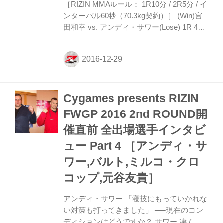
［RIZIN MMAルール： 1R10分 / 2R5分 / イ
ンターバル60秒（70.3kg契約）］ (Win)宮
田和幸 vs. アンディ・サワー(Lose) 1R 4分
39秒 腕十字固め スペシャルワンマッチ。
1R、組み付きからサワーをあっさりとテイ
クダウンさせた宮田は、三角締めに行く。
これを強引にほどいたサワーだが、次に宮
田はがぶりからフロントチョークに。これ
Cygames presents RIZIN
も極まらずにマウントポジションでのパウ
ンドでサワーを削っていく。 そして最後は
FWGP 2016 2nd ROUND開
腕十字が極まりサワーはついにタップ。宮
催直前 全出場選手インタビ
田が一本勝ちを収めた。 マイクを取った宮
田は「（サワーは）思ったより寝技に対応
ュー Part 4 ［アンディ・サ
してて危なかったです。去年はK-...
ワー,バルト,ミルコ・クロ
コップ,元谷友貴］
アンディ・サワー 「寝技にもっていかれな
い対策も打ってきました」 ──現在のコン
ディションはどうですか？ サワー 凄くい