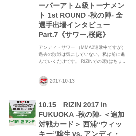
はスタンドでウィッキーのバックを取る
ーパーアトム級トーナメン
と、ふたたびアームロ...
ト 1st ROUND -秋の陣- 全
選手出場インタビュー
Part.7《サワー,桜庭》
アンディ・サワー （MMA2連敗中ですが）
過去の敗戦は気にしていない。私は前に進
んでいくだけです。 RIZINでの2敗はちょっ
と対戦相手が悪かった。RIZINを全く悪く
いう必要はないが、自分がMMAの成長段階
であることもあり面白くない試合になって
しまった。 今回の試合は噛み合ういい試合
になると思う。 （対戦相手のウィッキー選
10.15 RIZIN 2017 in
手は）カウンターの選手です。私は自分か
ら行くタイプです。試合はどうなるかわか
FUKUOKA -秋の陣- ＜追加
らないですが、試合は一瞬で終わる可能性
対戦カード＞ 西浦“ウィッ
がある。間違いなく面白い試合になる。宮
田選手に負けてから練習環境も変えた。ア
キー”聡生 vs. アンディ・