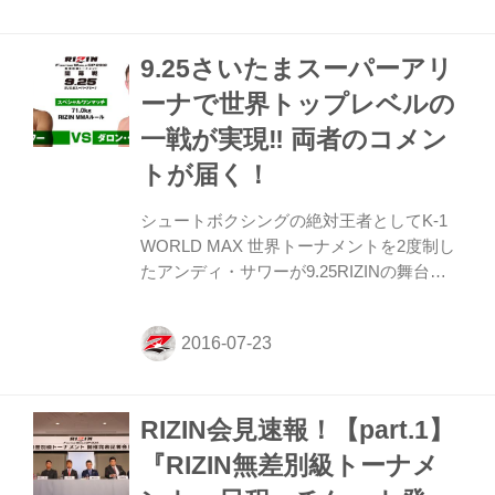
付きの”RENA＆アンディ・サワー応援
席”が大好評発売中だ。 未公開だった特典
9.25さいたまスーパーアリ
が「RENAオリジナルリストバンド」に決
定。今大会限定カラーで非売品のまさにス
ーナで世界トップレベルの
ペシャルなリストバンドを付けて、RENA
一戦が実現‼︎ 両者のコメン
選手を応援しよう！ なお、特典は大会当日
Aゲート付近にて受渡予定。 「RENAオリ
トが届く！
ジナルリストバンド」今大会限定カラー(非
売品) ◯...
シュートボクシングの絶対王者としてK-1
WORLD MAX 世界トーナメントを2度制し
たアンディ・サワーが9.25RIZINの舞台に
再び登場する。昨年の大晦日、長島☆自演
乙☆雄一郎を相手にMMAルールで参戦した
アンディはMMAデビュー戦とは思えない試
合展開を見せ、見事1RKO勝利をあげた。
今回、MMA2戦目となる。対するダロン・
RIZIN会見速報！【part.1】
クルックシャンクは数々の団体を渡り歩き
ＵＦＣにも所属していた百戦錬磨のファイ
『RIZIN無差別級トーナメ
ター。4.17『RIZIN.1』では狂気にも近い攻