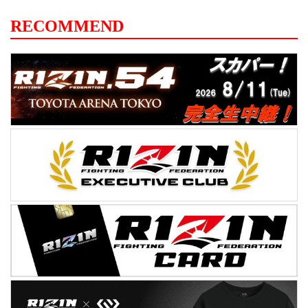
戦を数える、まさに鉄人。さらにその勝率
は9割を超え、恐るべき戦績を誇ってい
RECOMMEND
る。多彩で、回転力のある打撃に加え、最
後まで勝負を諦めない精神力の強さは、
「キックボクサーの完成形」とも言...