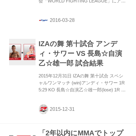
会「WORLD FIGHTING LEAGUE」にアン
ディー・サワーが出場することが決まっ
た。 RIZINで初MMAにして好ファイルを繰
り広げたサワーの次戦は、自身のホーム、
キックボクシングのリングとなった。
IZAの舞 第十試合 アンデ
ィ・サワー VS 長島☆自演
乙☆雄一郎 試合結果
2015年12月31日 IZAの舞 第十試合 スペシ
ャルワンマッチ (win)アンディ・サワー 1R
5:29 KO 長島☆自演乙☆雄一郎(lose) 1R 長
島は立ち技での時と同様にピョンピョンと
ステップを踏みながら切り込む隙を狙う
が、サワーはそこへ得意の右クロス、左フ
ックとカウンターを合わせてくる。 首相撲
からのヒザを放ったサワーだが、ここで足
「2年以内にMMAでトップ
を滑らせグラウンドへ。長島はハーフから