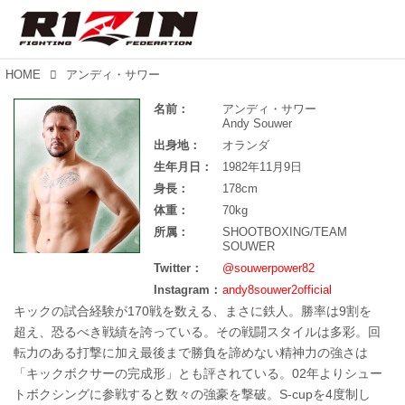
HOME
アンディ・サワー
名前：
アンディ・サワー
Andy Souwer
出身地：
オランダ
生年月日：
1982年11月9日
身長：
178cm
体重：
70kg
所属：
SHOOTBOXING/TEAM
SOUWER
Twitter：
@souwerpower82
Instagram：
andy8souwer2official
キックの試合経験が170戦を数える、まさに鉄人。勝率は9割を
超え、恐るべき戦績を誇っている。その戦闘スタイルは多彩。回
転力のある打撃に加え最後まで勝負を諦めない精神力の強さは
「キックボクサーの完成形」とも評されている。02年よりシュー
トボクシングに参戦すると数々の強豪を撃破。S-cupを4度制し