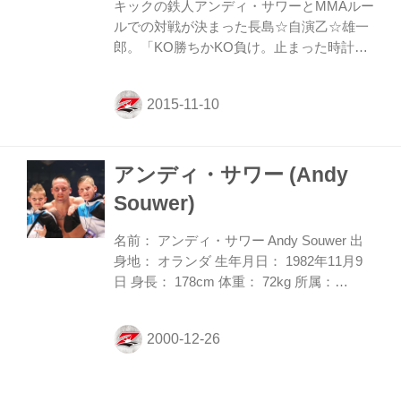
キックの鉄人アンディ・サワーとMMAルー
ルでの対戦が決まった長島☆自演乙☆雄一
郎。「KO勝ちかKO負け。止まった時計の
針を動かすのは自分」と、魅せる試合への
こだわりを語ってくれた。 ――アンディ・
サワー選手とMMAルールでの対戦となりま
したが、心境は。 びっくりですよ。青天の
霹靂というか、謎ですよね（笑）。立ち技
アンディ・サワー (Andy
と寝技のミックスルールになるかなと思っ
てたんですけど。しかも、相手がサワー選
Souwer)
手ということでさらに驚きです。彼は本格
的にMMAに転向すると聞いているんで、僕
名前： アンディ・サワー Andy Souwer 出
のことかませ犬だと思ってるんじゃないで
身地： オランダ 生年月日： 1982年11月9
すか（笑）。こっちとしては、やれること
日 身長： 178cm 体重： 72kg 所属：
だけやるという感じです。 ――サワー選手
SHOOTBOXING/TEAM SOUWER 主戦
にはどんな...
場： SHOOT BOXING S-cup 世界トーナメ
ント2002/2004/2008/2014 王者、K-1
WORLD MAX 世界トーナメント2005/2007
王者。32歳にしてキックの試合経験が170