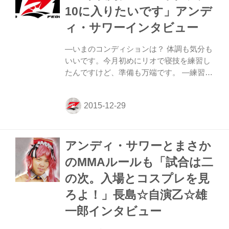
攻めんとするが、サワーはガードに戻し、
10に入りたいです」アンデ
ここで長島は立ち上がってカカト落とし。
ィ・サワーインタビュー
しかしここでサワーが立ち上がってきて、
ならばと長島はビクトル投げからサワーの
—いまのコンディションは？ 体調も気分も
左足に組みついてヒールホールドを狙う。
いいです。今月初めにリオで寝技を練習し
だが、これはサワ...
たんですけど、準備も万端です。 —練習で
重点を置いてきたことは？ とくに寝技から
立ち技への切り替えの練習をしました。つ
まり、総合格闘技の練習を積んできまし
た。 —対戦相手の印象は？ 今回が初対戦
ですが、K-1 MAXの試合をよく見てきまし
アンディ・サワーとまさか
た。強い打撃を持つ選手です。でも、最後
はしっかりと極めて勝てると思います。 —
のMMAルールも「試合は二
自演乙選手にコスプレパフォーマンスの印
の次。入場とコスプレを見
象は？ いろんな人がいろんな感情を持つと
思いますが、彼の人生なので好きにやれば
ろよ！」長島☆自演乙☆雄
いいと思います。オランダ人の自分から見
一郎インタビュー
たらヘンにも感じますが、リング上ではリ
スペクト...