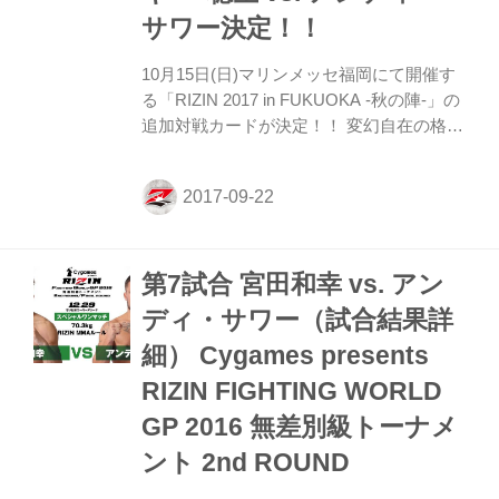
ンチグラップリングという練習をしてい
サワー決定！！
る。自分からサブミッションを取りに行く
わけ...
10月15日(日)マリンメッセ福岡にて開催す
る「RIZIN 2017 in FUKUOKA -秋の陣-」の
追加対戦カードが決定！！ 変幻自在の格闘
猿こと西浦“ウィッキー”聡生が約1年10ヵ月
振りにRIZINの舞台に帰ってくる。迎え撃
つはシュートボクシングの絶対王者アンデ
ィ・サワーだ。 アンディ・サワーは今年5
月に地元オランダで初の一本勝ちを収め、
第7試合 宮田和幸 vs. アン
MMAファイターとしての日々進化してい
る。 打撃を得意とする両者のド派手なKO
ディ・サワー（試合結果詳
決着に期待したい。 ［RIZIN MMAルー
細） Cygames presents
ル：1R10分/2R5分/インターバル60秒
（70.0kg契約）］ 西浦“ウィッキー”聡生
RIZIN FIGHTING WORLD
vs. アンディ・サワー
GP 2016 無差別級トーナメ
ント 2nd ROUND