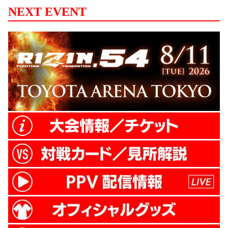
ナメント開幕戦』に出場したアンディ・サ
NEXT EVENT
ワー、RENAもワンマッチで出場する。 山
本美憂との女王対決を制したSB絶対女王・
RENAはメインイベンターとして出場。
RENAは「30年以上歴史があるシュート
ボ...