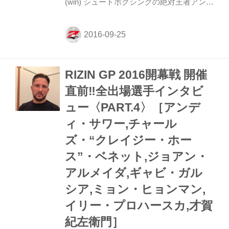
(win) シュートボクシングの絶対王者アンデ
ィ・サワーが今年4月の『RIZIN.1』で衝撃
のRIZINデビューを果たしたダロン・クル
ックシャンクと激突！ RIZIN MMAルール
1R10分2R5分で行われる。 1R、サワーの
左フックからのヒザが当たるも、すぐにク
RIZIN GP 2016開幕戦 開催
ルックシャンクがタックルでテイクダウン
に成功する。サイドポジションからアーム
直前‼︎全出場選手インタビ
ロックを狙うがこれは極まらず、マウント
ュー〈PART.4〉［アンデ
ポジションへと移行。強烈なパウンドをサ
ワーに顔面に落としていくクルックシャン
ィ・サワー,チャール
ク。そのままバックからチョークスリーパ
ズ・“クレイジー・ホー
ーに取ら...
ス”・ベネット,ジョアン・
アルメイダ,ギャビ・ガル
シア,ミョン・ヒョンマン,
イリー・プロハースカ,才賀
紀左衛門］