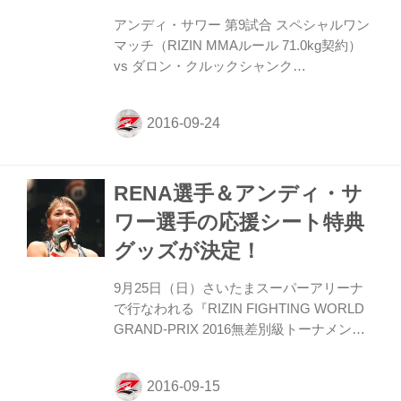
アンディ・サワー 第9試合 スペシャルワン
マッチ（RIZIN MMAルール 71.0kg契約）
vs ダロン・クルックシャンク
（『RIZIN.1』のダロン選手の試合は見まし
たか？）ハイライトしか見てないんだけど
すごくいい試合をしていたと思います。 も
ちろんダロン選手はボクよりもMMAの経験
があります。ボクもキックボクシングやシ
RENA選手＆アンディ・サ
ュートボクシングではそれなりの経験があ
ります。 今回のMMAの試合はボクにとっ
ワー選手の応援シート特典
てはチャレンジだと思うし、いまの段階で
グッズが決定！
はすごくいい対戦相手だと思っています。
エキサイティングなファイトになるんじゃ
9月25日（日）さいたまスーパーアリーナ
ないかな。 もちろんMMAという観点から
で行なわれる『RIZIN FIGHTING WORLD
見るとストライカーという部分にお...
GRAND-PRIX 2016無差別級トーナメント
開幕戦』で、レスリング女王・山本美憂選
手とのMMAマッチに挑むシュートボクシン
グの絶対女王RENA選手。 スペシャル特典