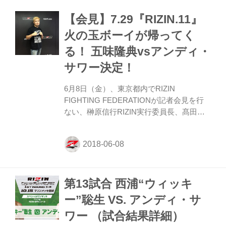
【会見】7.29『RIZIN.11』
火の玉ボーイが帰ってく
る！ 五味隆典vsアンディ・
サワー決定！
6月8日（金）、東京都内でRIZIN
FIGHTING FEDERATIONが記者会見を行
ない、榊原信行RIZIN実行委員長、髙田延
彦RIZIN統括本部長、そして五味隆典の3名
が出席。7月29日（日）、さいたまスーパ
ーアリーナで開催する『RIZIN.11』の追加
対戦カードとして五味隆典vsアンディ・サ
ワーを発表した。 火の玉ボーイがさいたま
第13試合 西浦“ウィッキ
に凱旋 日本軽量級の礎を築くとともに、そ
の軽量級をメジャーにした立役者。プロデ
ー”聡生 VS. アンディ・サ
ビューを果たした修斗で破竹の14連勝を飾
ワー （試合結果詳細）
り、初代PRIDEライト級王者となり、戦極