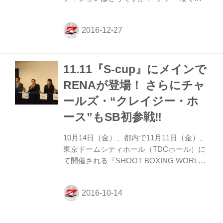
いです。良好です。もう準備万端という感
じで、明後日に備えたいと思います。 ──
シュートボクシングの試合を挟んで、MMA
の試合になりますけど、どうですか？ サワ
ー ずっと寝技というばかりではなく、細か
11.11『S-cup』にメインで
く動いたりしました。そういう試合運びは
しましたけども。 ──前回クルックシャン
RENAが登場！ さらにチャ
ク選手との試合では持ち味を出せなかった
ールズ・“クレイジー・ホ
ですけど、今回はどういう試合を見せたい
ですか？ サワー 2人ともレスラー出身で似
ース”もSB初参戦‼︎
ているような感じですけど、ダロンは寝技
に持っていくという感じだったんですね。
10月14日（金）、都内で11月11日（金）、
偶然...
東京ドームシティホール（TDCホール）に
て開催される『SHOOT BOXING WORLD
TOURNAMENT S-cup2016』の公開記者会
見が行なわれた。 この大会には先日9月25
日にさいたまスーパーアリーナで行われた
『Cygames presents RIZIN FIGHTING
WORLD GRAND-PRIX 2016 無差別級トー