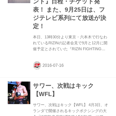
ント』日程・チケット発
撃を展開し相手圧倒、衝撃のTKO勝利をあ
げている。間違いなく世界トップレベルの
表！ また、9月25日は、フ
闘いが予想されるこの試合、絶対に見逃せ
ジテレビ系列にて放送が決
ない注目の一戦だ！ ...
定！
本日、13時30分より東京・六本木で行なわ
れているRIZINの記者会見で9月と12月に開
催予定とされていた『RIZIN FIGHTING
WORLD GRAND-PRIX 2016』の大会概要
が発表された。今後の大会は、9月25日
（日）、12月29日（木）、31日（土）。9
月25日に決定しているワンマッチの対戦カ
ード、さらに注目の『RIZIN FIGHTING
サワー、次戦はキック
WORLD GRAND-PRIX 2016無差別級トー
ナメント』の日程も発表された。また、9
【WFL】
月25日は、フジテレビ系列にて放送が決
定！ ◼︎今後の大会詳細 ・開催日時 2016年9
サワー、次戦はキック【WFL】 4月3日、オ
月25日（日）、12月29日（木）、12月31日
ランダで開催されるキックボクシングの大
（...