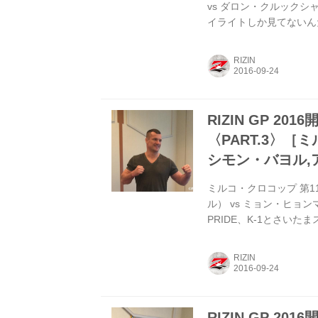
vs ダロン・クルックシ
イライトしか見てないん
ン選手はボクよりもMM
シングではそれなりの経
RIZIN
ンジだと思うし、いまの
ィングなファイトになる
ライカーという部分にお..
RIZIN GP 2
〈PART.3〉［
シモン・バヨル,
ミルコ・クロコップ 第1
ル） vs ミョン・ヒョ
PRIDE、K-1とさいた
タッフもかつてPRID
いる。今回の試合に向け
RIZIN
戦相手の実力を見下して
ら戦う相手として不足は
PRIDE無差別級で優勝をし
RIZIN GP 2