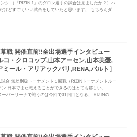
ャンク （『RIZIN.1』のダロン選手の試合は見ましたか？）ハ
だけどすごくいい試合をしていたと思います。 もちろんダロ
Aの経験があります。ボクもキックボクシングやシュートボク
験があります。 今回のMMAの試合はボクにとってはチャレ
段階ではすごくいい対戦相手だと思っています。エキサイテ
んじゃないかな。 もちろんMMAという観点から見るとスト
.
016開幕戦 開催直前‼︎全出場選手インタビュー
ミルコ・クロコップ,山本アーセン,山本美憂,
アミール・アリアックバリ,RENA,バルト］
1試合 無差別級トーナメント１回戦（RIZINトーナメントルー
ンマン 日本でまた戦えることができるのはとても嬉しい。
まスーパーリーナで戦うのは今回で31回目となる。 RIZINのス
Eをやっていた人間だし、あの頃の事はとても私の記憶に残って
てかなりハードなキャンプを行なってきた。 決して今回の対
きてはいけない。彼は私よりも12歳も若く、パワーもあるか
ない。 私には経験値というものがあるわけだが。過去に
た...
016開幕戦 開催直前‼︎全出場選手インタビュー