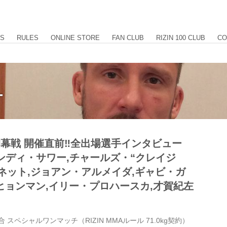
US
RULES
ONLINE STORE
FAN CLUB
RIZIN 100 CLUB
CO
ー
016開幕戦 開催直前‼︎全出場選手インタビュー
［アンディ・サワー,チャールズ・“クレイジ
ネット,ジョアン・アルメイダ,ギャビ・ガ
ヒョンマン,イリー・プロハースカ,才賀紀左
 スペシャルワンマッチ（RIZIN MMAルール 71.0kg契約）