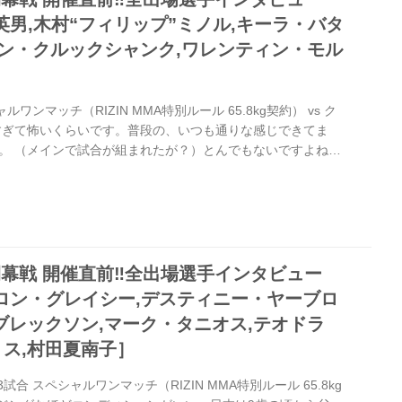
所英男,木村“フィリップ”ミノル,キーラ・バタ
ロン・クルックシャンク,ワレンティン・モル
ルワンマッチ（RIZIN MMA特別ルール 65.8kg契約） vs ク
すぎて怖いくらいです。普段の、いつも通りな感じできてま
。 （メインで試合が組まれたが？）とんでもないですよね。
に試合があるというのは凄いことですし、あのRIZINの最後
のかと思ったらとんでもないですね。本音は嬉しいんですけ
』と。試合で頑張りたいと思います。 自分の周りにも柔術家
術家の中で特別だと思うのですが、捕まえられなければ大丈
できて...
016開幕戦 開催直前‼︎全出場選手インタビュー
［クロン・グレイシー,デスティニー・ヤーブロ
ブレックソン,マーク・タニオス,テオドラ
ス,村田夏南子］
試合 スペシャルワンマッチ（RIZIN MMA特別ルール 65.8kg