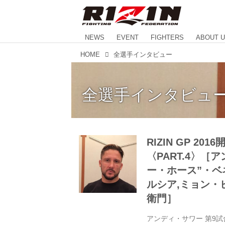
NEWS
EVENT
FIGHTERS
ABOUT 
HOME
全選手インタビュー
全選手インタビュ
RIZIN GP 2
〈PART.4〉
ー・ホース”・ベ
ルシア,ミョン・
衛門］
アンディ・サワー 第9試合