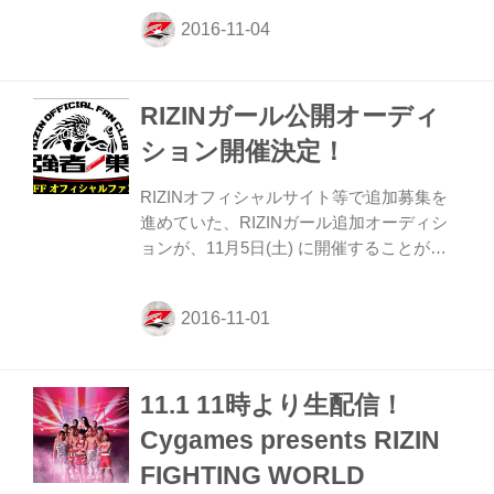
Presents RIZIN FIGHTING WORLD
GRAND-PRIX 2016 無差別級トーナメント
2nd ROUND/Final ROUND」大会当日及
び、事前イベントからRIZINガールとして
RIZINガール公開オーディ
の活動を開始する。 概要 日時：11月5日
(土) 14時00分～16時30分（予定） 参加
ション開催決定！
者：榊原信行実行委員長／髙田延彦統括本
部長／才賀紀左衛門／お宮の松(たけし軍
RIZINオフィシャルサイト等で追加募集を
団) 他 生配信 【YouTube...
進めていた、RIZINガール追加オーディシ
ョンが、11月5日(土) に開催することが決
定した。 オーディションの一部の模様は
YouTube及びFRESH! by AbemaTVにて生
中継を予定している。 なお、RIZINオフィ
シャルファンクラブ「強者ノ巣」会員であ
れば無料でオーディション会場での観覧が
11.1 11時より生配信！
可能となっており、オーディション当日、
会場ではオープンフィンガーグローブの当
Cygames presents RIZIN
たるRIZINクジを実施する。 概要 日時：11
FIGHTING WORLD
月5日(土) 14時00分～16時30分（予定） 参