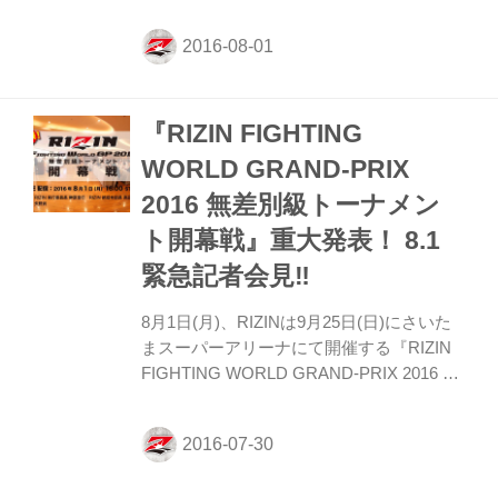
Live』 https://www.youtube.com/watch?
v=Z70fcQJruKA
https://www.youtube.com/embed/Z70fcQJru
KA PERISCOPE(英語配信）※13:30〜
Twitterタイムラインで通知します。
『RIZIN FIGHTING
https://twitter.com/rizin_PR @rizin_PRさん
のツイート 対戦カード、参戦戦選手等、大
WORLD GRAND-PRIX
会概要はこちら チケット情報詳細はこちら
2016 無差別級トーナメン
ト開幕戦』重大発表！ 8.1
緊急記者会見‼︎
8月1日(月)、RIZINは9月25日(日)にさいた
まスーパーアリーナにて開催する『RIZIN
FIGHTING WORLD GRAND-PRIX 2016 無
差別級トーナメント開幕戦』の緊急記者会
見を行なう。この会見では出場選手につい
ての重大発表を予定している。尚、この会
見の模様はインターネットでLive配信予定