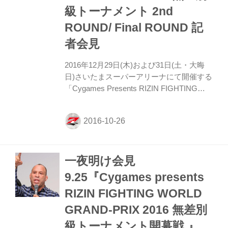
級トーナメント 2nd
ROUND/ Final ROUND 記
者会見
2016年12月29日(木)および31日(土・大晦
日)さいたまスーパーアリーナにて開催する
「Cygames Presents RIZIN FIGHTING
WORLD GRAND-PRIX 2016 無差別級トー
ナメント 2nd ROUND/Final ROUND」の記
者会見を下記の通り行なう事が決定した。
この会見では出場選手および対戦カードに
ついての発表を予定。なお、会見の模様は
一夜明け会見
インターネットでLive配信予定。 概要 【日
時】2016年10月27日(木)13時00分〜 【出席
9.25『Cygames presents
者】RIZIN実行委員長 榊原信行 / RIZIN統括
RIZIN FIGHTING WORLD
本部長 髙田延彦 / 他 【司会】矢野武 生配
信 ...
GRAND-PRIX 2016 無差別
級トーナメント開幕戦 』