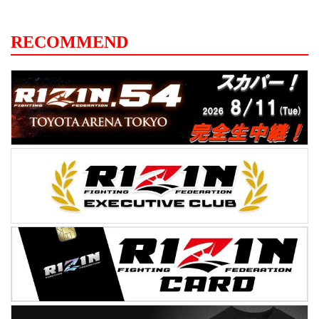
（『FRESH! by AbemaTV』、『YouTube
Live』で日本語放送。『PERISCOPE』で
英語放送。） ◼︎インターネット生中継 配信
RECOMMEND
開始時間 2016年8月1日(月) 16:00～
『YouTube Live』 『FRESH! by
AbemaTV』 ...