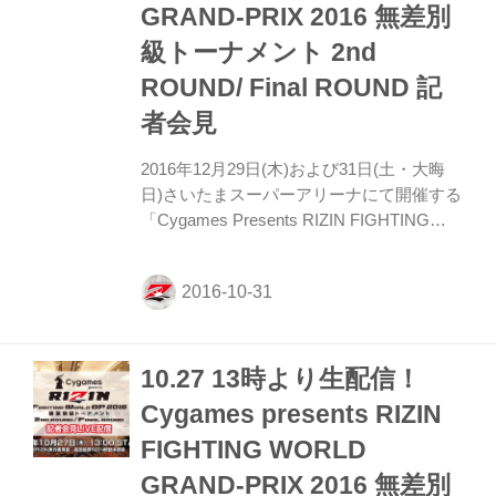
加費：無料 参加者：榊原信行実行委員長／
GRAND-PRIX 2016 無差別
髙田延彦統括本部長／才賀紀左衛門／...
級トーナメント 2nd
ROUND/ Final ROUND 記
者会見
2016年12月29日(木)および31日(土・大晦
日)さいたまスーパーアリーナにて開催する
「Cygames Presents RIZIN FIGHTING
WORLD GRAND-PRIX 2016 無差別級トー
ナメント 2nd ROUND/Final ROUND」の記
者会見を下記の通り行なう事が決定した。
この会見では対戦カードについての発表を
予定。なお、会見の模様は インターネット
10.27 13時より生配信！
でLive配信予定。 概要 【日時】2016年11
月1日(火)11時00分〜 【出席者】RIZIN実行
Cygames presents RIZIN
委員長 榊原信行 / RIZIN統括本部長 髙田延
FIGHTING WORLD
彦 / 他 生配信 【YouTube Live】 ...
GRAND-PRIX 2016 無差別