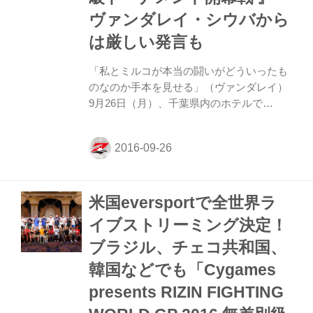
ヴァンダレイ・シウバから
は厳しい発言も
「私とミルコが本当の闘いがどういったも
のなのか手本を見せる」（ヴァンダレイ）
9月26日（月）、千葉県内のホテルで
9.25『Cygames presents RIZIN FIGHTING
WORLD GRAND-PRIX 2016 無差別級トー
ナメント開幕戦 』（さいたまスーパーアリ
ーナ）の一夜明け会見が行なわれた。会見
にはヴァンダレイ・シウバ、ミルコ・クロ
米国eversportで全世界ラ
コップ、ギャビ・ガルシア、RENA、山本
アーセン、村田夏南子、シモン・バヨル、
イブストリーミング決定！
アミール・アリアックバリ、ワレンティ
ブラジル、チェコ共和国、
ン・モルダフスキー、イリー・プロハース
カ、そして、榊原大会実行委員長が出席。
韓国などでも「Cygames
はじめに榊原大会実行委員長から「昨...
presents RIZIN FIGHTING