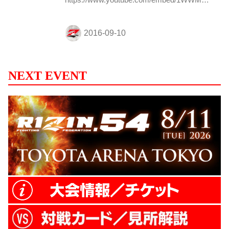
https://www.youtube.com/embed/1WWMEd
GBVKA 動画再生ページ④
https://www.youtube.com/embed/AKJS2Ac5
NEE 動画再生ページ⑤
https://www.youtube.com/embed/GrGiYdh1
OoA 動画再生ページ⑥
https://www.youtube.com/embed/qp3jdI3Wc
NEXT EVENT
P0 PERISCOPE(英語配信） Twitterタイム
ラインで通知します。
https://twitter.com/rizin_PR