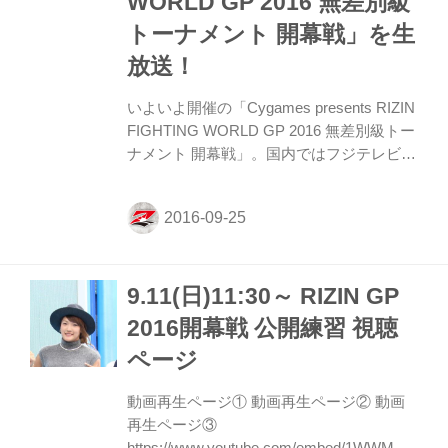
WORLD GP 2016 無差別級
トーナメント 開幕戦」を生
放送！
いよいよ開催の「Cygames presents RIZIN
FIGHTING WORLD GP 2016 無差別級トー
ナメント 開幕戦」。国内ではフジテレビ系
列全国ネットにて19:00～21:54放送、スカ
パー！では完全生中継が決定している。海
外は、ブラジル（BandSports／生放送）、
韓国（MBC／生放送）、中国（PPTV
SPORTS／ライブストリーミング）、チェ
9.11(日)11:30～ RIZIN GP
コ共和国（O2 TV／生放送）、クロアチア
（Nova TV／ライブストリーミング）が決
2016開幕戦 公開練習 視聴
定。また、既に生放送が決まっている国以
ページ
外の全世界を対象に米国eversportがライブ
ストリーミングを行う。 KO必至の無差別
動画再生ページ① 動画再生ページ② 動画
級トー...
再生ページ③