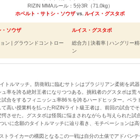
RIZIN MMAルール：5分3R（71.0kg）
ホベルト・サトシ・ソウザ
vs.
ルイス・グスタボ
シ・ソウザ
ルイス・グスタボ
ション | グラウンドコントロー
総合力 | 決着率 | ハングリー
ン
級タイトルマッチ。防衛戦に臨むサトシはブラジリアン柔術を武器
シュ率を誇る絶対王者になりつつある。挑戦者のグスタボは荒
な試合をするフィニッシュ率86％を誇るハードヒッター。ベラ
て高い授業料を払ったRIZINライト級王者は、前回の試合で
驚愕させた。グスタボは怪我に悩まされながらも与えられた試
てついに念願のタイトルマッチに辿り着き、モチベーションは高
s ストライカーの構図となるこの一戦は自分の土俵でアドバン