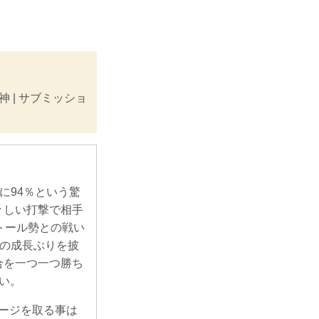
精神 | サブミッショ
に94％という驚
々しい打撃で相手
トール勢との戦い
その成長ぶりを披
合を一つ一つ勝ち
い。
テージを取る事は