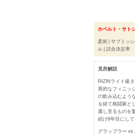
ホベルト・サト
柔術 | サブミッ
ル | 試合決定率
見所解説
RIZINライト
異的なフィニッ
の飲み込むよう
を経て格闘家とし
露し見るものを
続け8年目にし
グラップラー v