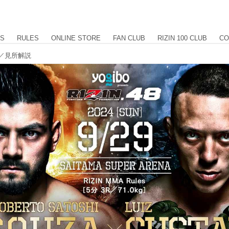
US
RULES
ONLINE STORE
FAN CLUB
RIZIN 100 CLUB
CO
カード／見所解説