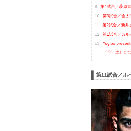
第4試合／萩原京平
第3試合／金太郎
第2試合／新井丈
第1試合／カル
Yogibo pres
9/28（土）ま
第11試合／ホ