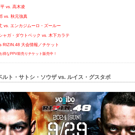
 vs. 高木凌
 vs. 秋元強真
 vs. エンカジムーロ・ズールー
シャガ・ダウトベック vs. 木下カラテ
ents RIZIN.48 大会情報／チケット
でお得なPPV前売りチケット販売中！
ベルト・サトシ・ソウザ vs. ルイス・グスタボ