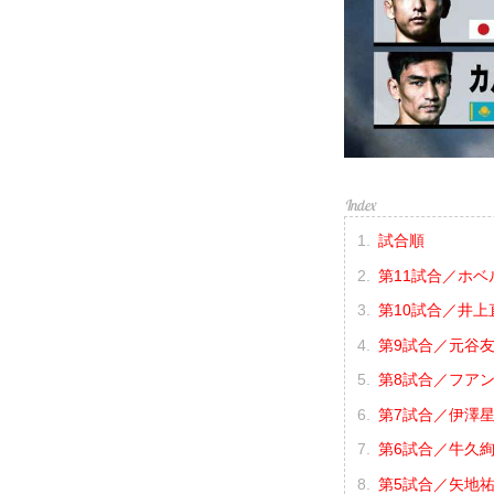
試合順
第11試合／ホベ
第10試合／井上直
第9試合／元谷友貴
第8試合／フアン
第7試合／伊澤星花
第6試合／牛久絢太
第5試合／矢地祐