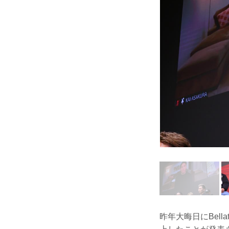
昨年大晦日にBel