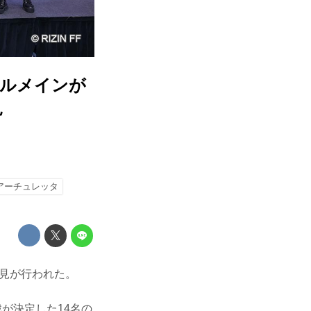
ブルメインが
見
アーチュレッタ
会見が行われた。
戦が決定した14名の