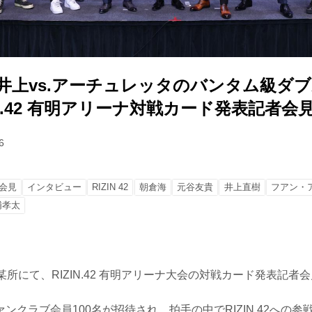
、井上vs.アーチュレッタのバンタム級ダ
IN.42 有明アリーナ対戦カード発表記者会
6
会見
インタビュー
RIZIN 42
朝倉海
元谷友貴
井上直樹
フアン・
浦孝太
某所にて、RIZIN.42 有明アリーナ大会の対戦カード発表記者
ンクラブ会員100名が招待され、拍手の中でRIZIN.42への参