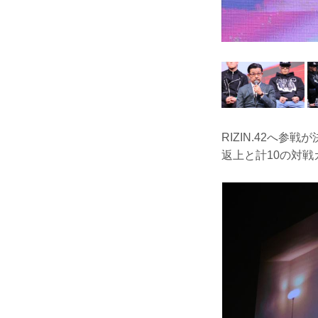
RIZIN.42へ
返上と計10の対