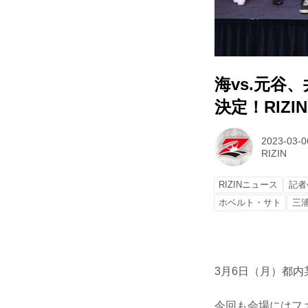
海vs.元谷
決定！RIZ
2023-03-0
RIZIN
RIZINニュース
記者
ホベルト・サト
三
3月6日（月）都内
今回も会場にはファ