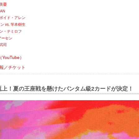
本美憂
MAN
. ボイド・アレン
 vs. 竿本樹生
マザン・テミロフ
アーセン
山武司
ouTube）
会情報／チケット
返上！夏の王座戦を懸けたバンタム級2カードが決定！