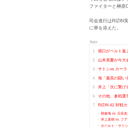
ファイターと榊原
司会進行はRIZI
に華を添えた。
堀口がベルト返
山本美憂が今大
サトシvs.カー
海「最高の闘い
井上「次に繋げ
その他、参戦選
RIZIN.42 
朝倉海 vs. 元谷
井上直樹 vs. 
ホベルト・サトシ・