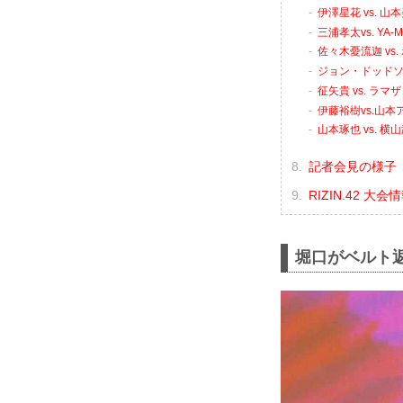
伊澤星花 vs. 山
三浦孝太vs. YA-
佐々木憂流迦 vs
ジョン・ドッドソン
征矢貴 vs. ラ
伊藤裕樹vs.山本
山本琢也 vs. 横
記者会見の様子（Y
RIZIN.42 大
堀口がベルト