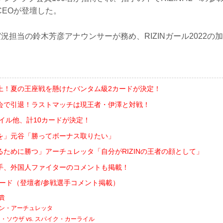
CEOが登壇した。
N実況担当の鈴木芳彦アナウンサーが務め、RIZINガール2022
上！夏の王座戦を懸けたバンタム級2カードが決定！
会で引退！ラストマッチは現王者・伊澤と対戦！
ライル他、計10カードが決定！
を」元谷「勝ってボーナス取りたい」
るために勝つ」アーチュレッタ「自分がRIZINの王者の顔として」
手、外国人ファイターのコメントも掲載！
対戦カード（登壇者/参戦選手コメント掲載）
友貴
フアン・アーチュレッタ
ソウザ vs. スパイク・カーライル