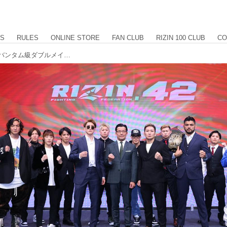
US
RULES
ONLINE STORE
FAN CLUB
RIZIN 100 CLUB
CO
海vs.元谷、井上vs.アーチュレッタのバンタム級ダブルメインが決定！RIZIN.42 有明アリーナ対戦カード発表記者会見