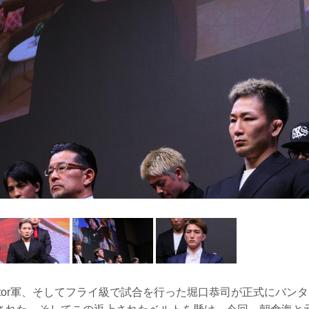
lator軍、そしてフライ級で試合を行った堀口恭司が正式にバン