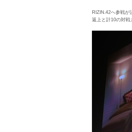
RIZIN.42へ
返上と計10の対