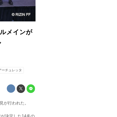
ブルメインが
見
アーチュレッタ
会見が行われた。
戦が決定した14名の