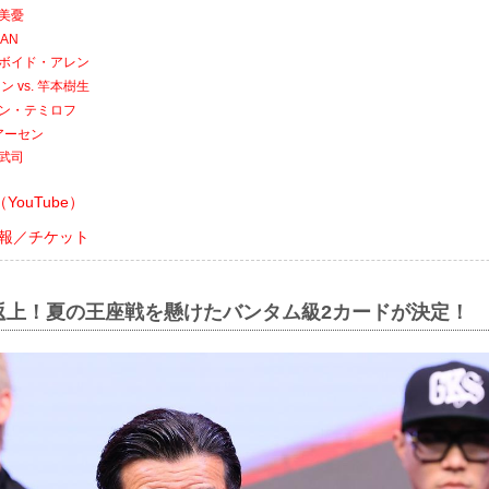
本美憂
MAN
. ボイド・アレン
 vs. 竿本樹生
マザン・テミロフ
アーセン
山武司
ouTube）
会情報／チケット
返上！夏の王座戦を懸けたバンタム級2カードが決定！