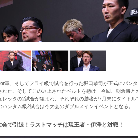
lator軍、そしてフライ級で試合を行った堀口恭司が正式にバン
された。そしてこの返上されたベルトを懸け、今回、朝倉海と
ュレッタの2試合が組まれ、それぞれの勝者が7月末にタイトル
のバンタム級2試合は今大会のダブルメインイベントとなる。
大会で引退！ラストマッチは現王者・伊澤と対戦！