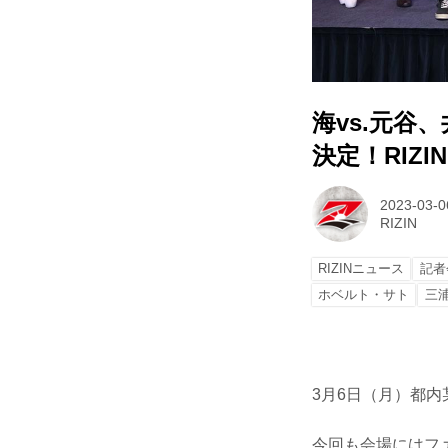
海vs.元谷
決定！RIZ
2023-03-0
RIZIN
RIZINニュース
記者
ホベルト・サト
三
3月6日（月）都内
今回も会場にはファ