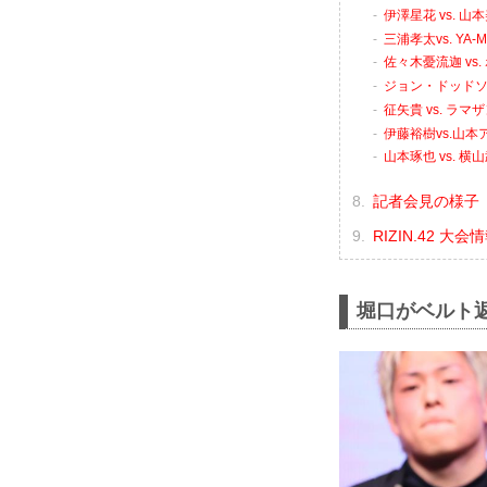
伊澤星花 vs. 山
三浦孝太vs. YA-
佐々木憂流迦 vs
ジョン・ドッドソン
征矢貴 vs. ラ
伊藤裕樹vs.山本
山本琢也 vs. 横
記者会見の様子（Y
RIZIN.42 大
堀口がベルト