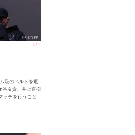
タム級のベルトを返
元谷友貴、井上直樹
マッチを行うこと