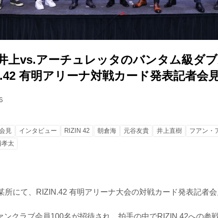
、井上vs.アーチュレッタのバンタム級ダ
IN.42 有明アリーナ対戦カード発表記者会
6
会見
インタビュー
RIZIN 42
朝倉海
元谷友貴
井上直樹
フアン・
浦孝太
某所にて、RIZIN.42 有明アリーナ大会の対戦カード発表記者
ンクラブ会員100名が招待され、拍手の中でRIZIN.42への参