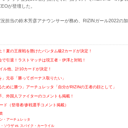
CEOが登壇した。
N実況担当の鈴木芳彦アナウンサーが務め、RIZINガール2022
上！夏の王座戦を懸けたバンタム級2カードが決定！
会で引退！ラストマッチは現王者・伊澤と対戦！
ライル他、計10カードが決定！
を」元谷「勝ってボーナス取りたい」
るために勝つ」アーチュレッタ「自分がRIZINの王者の顔として」
手、外国人ファイターのコメントも掲載！
対戦カード（登壇者/参戦選手コメント掲載）
友貴
フアン・アーチュレッタ
ソウザ vs. スパイク・カーライル