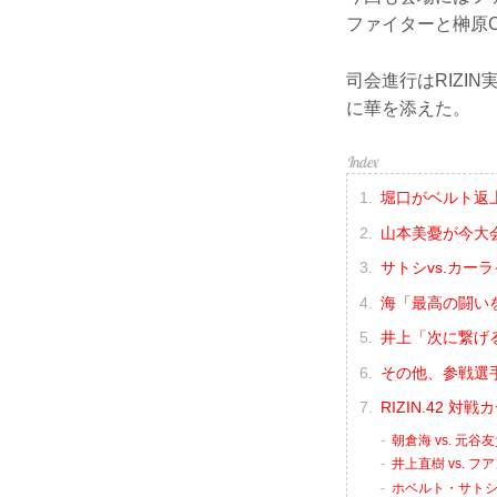
ファイターと榊原
司会進行はRIZI
に華を添えた。
堀口がベルト返
山本美憂が今大
サトシvs.カー
海「最高の闘い
井上「次に繋げ
その他、参戦選
RIZIN.42 
朝倉海 vs. 元谷
井上直樹 vs. 
ホベルト・サトシ・