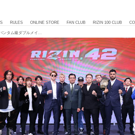
US
RULES
ONLINE STORE
FAN CLUB
RIZIN 100 CLUB
CO
海vs.元谷、井上vs.アーチュレッタのバンタム級ダブルメインが決定！RIZIN.42 有明アリーナ対戦カード発表記者会見