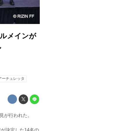
ブルメインが
見
アーチュレッタ
会見が行われた。
戦が決定した14名の