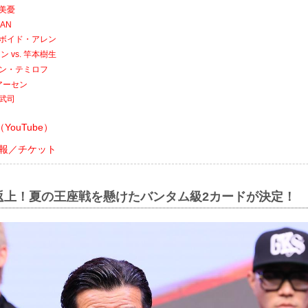
本美憂
MAN
. ボイド・アレン
 vs. 竿本樹生
マザン・テミロフ
アーセン
山武司
ouTube）
会情報／チケット
返上！夏の王座戦を懸けたバンタム級2カードが決定！