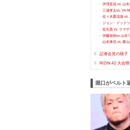
伊澤星花 vs. 山
三浦孝太vs. YA-
佐々木憂流迦 vs
ジョン・ドッドソン
征矢貴 vs. ラ
伊藤裕樹vs.山本
山本琢也 vs. 横
記者会見の様子（Y
RIZIN.42 大
堀口がベルト