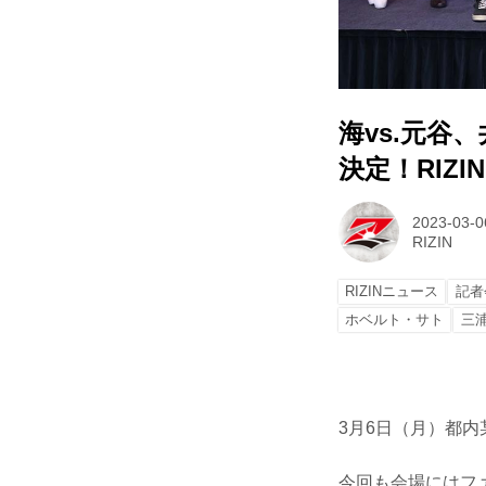
海vs.元谷
決定！RIZ
2023-03-0
RIZIN
RIZINニュース
記者
ホベルト・サト
三
3月6日（月）都内
今回も会場にはファ