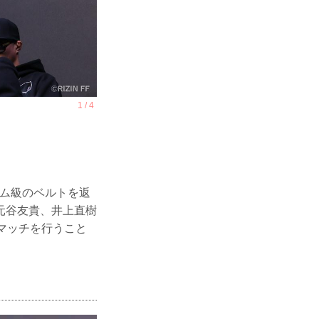
タム級のベルトを返
元谷友貴、井上直樹
マッチを行うこと