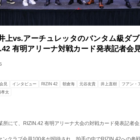
、井上vs.アーチュレッタのバンタム級ダ
IN.42 有明アリーナ対戦カード発表記者会
6
会見
インタビュー
RIZIN 42
朝倉海
元谷友貴
井上直樹
フアン・
浦孝太
某所にて、RIZIN.42 有明アリーナ大会の対戦カード発表記者
ンクラブ会員100名が招待され、拍手の中でRIZIN.42への参