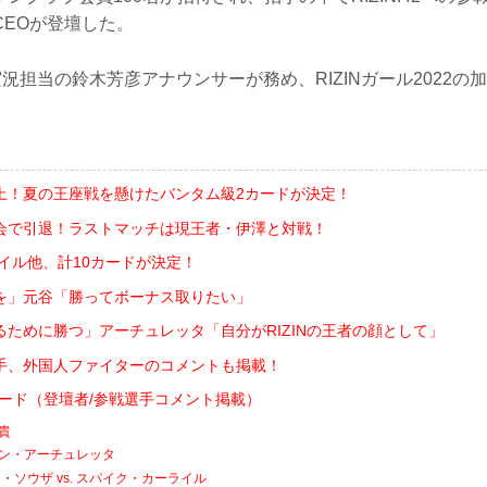
CEOが登壇した。
N実況担当の鈴木芳彦アナウンサーが務め、RIZINガール2022
上！夏の王座戦を懸けたバンタム級2カードが決定！
会で引退！ラストマッチは現王者・伊澤と対戦！
ライル他、計10カードが決定！
を」元谷「勝ってボーナス取りたい」
るために勝つ」アーチュレッタ「自分がRIZINの王者の顔として」
手、外国人ファイターのコメントも掲載！
対戦カード（登壇者/参戦選手コメント掲載）
友貴
フアン・アーチュレッタ
ソウザ vs. スパイク・カーライル