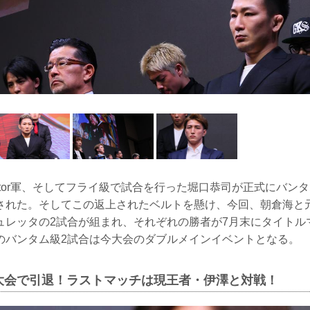
lator軍、そしてフライ級で試合を行った堀口恭司が正式にバン
された。そしてこの返上されたベルトを懸け、今回、朝倉海と
ュレッタの2試合が組まれ、それぞれの勝者が7月末にタイトル
のバンタム級2試合は今大会のダブルメインイベントとなる。
大会で引退！ラストマッチは現王者・伊澤と対戦！