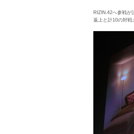
RIZIN.42へ
返上と計10の対