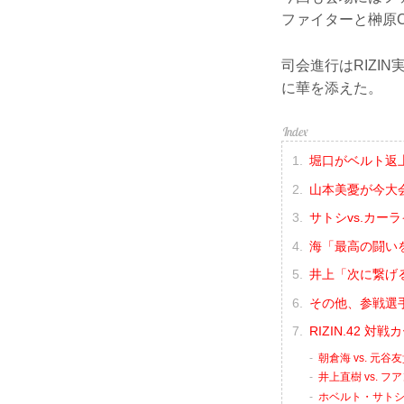
ファイターと榊原
司会進行はRIZI
に華を添えた。
堀口がベルト返
山本美憂が今大
サトシvs.カー
海「最高の闘い
井上「次に繋げ
その他、参戦選
RIZIN.42 
朝倉海 vs. 元谷
井上直樹 vs. 
ホベルト・サトシ・