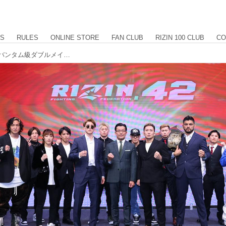
US
RULES
ONLINE STORE
FAN CLUB
RIZIN 100 CLUB
CO
海vs.元谷、井上vs.アーチュレッタのバンタム級ダブルメインが決定！RIZIN.42 有明アリーナ対戦カード発表記者会見