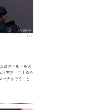
タム級のベルトを返
元谷友貴、井上直樹
マッチを行うこと