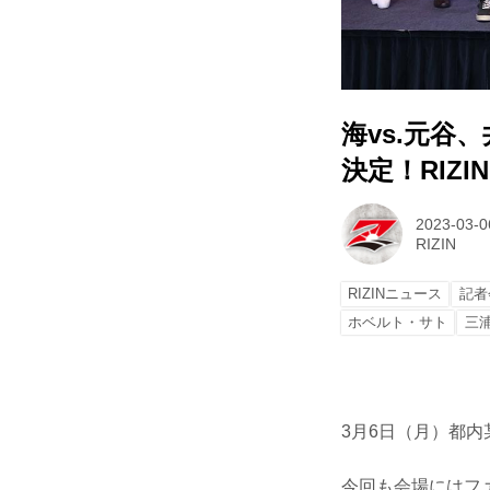
海vs.元谷
決定！RIZ
2023-03-0
RIZIN
RIZINニュース
記者
ホベルト・サト
三
3月6日（月）都内
今回も会場にはファ