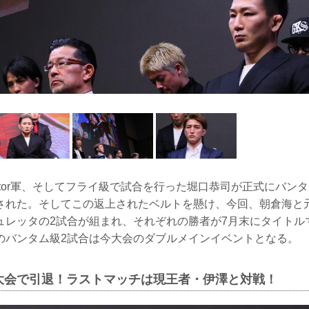
lator軍、そしてフライ級で試合を行った堀口恭司が正式にバン
された。そしてこの返上されたベルトを懸け、今回、朝倉海と
ュレッタの2試合が組まれ、それぞれの勝者が7月末にタイトル
のバンタム級2試合は今大会のダブルメインイベントとなる。
大会で引退！ラストマッチは現王者・伊澤と対戦！