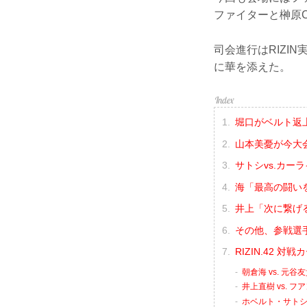
ファイターと榊原
司会進行はRIZI
に華を添えた。
堀口がベルト返
山本美憂が今大
サトシvs.カー
海「最高の闘い
井上「次に繋げ
その他、参戦選
RIZIN.42 
朝倉海 vs. 元谷
井上直樹 vs. 
ホベルト・サトシ・