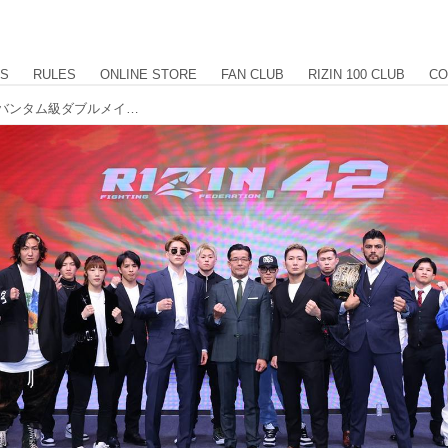
US
RULES
ONLINE STORE
FAN CLUB
RIZIN 100 CLUB
CO
海vs.元谷、井上vs.アーチュレッタのバンタム級ダブルメインが決定！RIZIN.42 有明アリーナ対戦カード発表記者会見