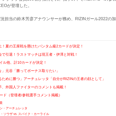
CEOが登壇した。
N実況担当の鈴木芳彦アナウンサーが務め、RIZINガール2022
上！夏の王座戦を懸けたバンタム級2カードが決定！
会で引退！ラストマッチは現王者・伊澤と対戦！
ライル他、計10カードが決定！
を」元谷「勝ってボーナス取りたい」
るために勝つ」アーチュレッタ「自分がRIZINの王者の顔として」
手、外国人ファイターのコメントも掲載！
対戦カード（登壇者/参戦選手コメント掲載）
友貴
フアン・アーチュレッタ
ソウザ vs. スパイク・カーライル