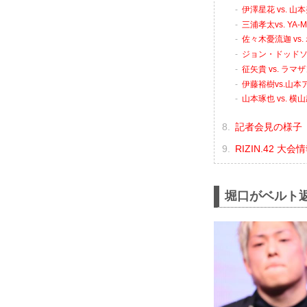
伊澤星花 vs. 山
三浦孝太vs. YA-
佐々木憂流迦 vs
ジョン・ドッドソン
征矢貴 vs. ラ
伊藤裕樹vs.山本
山本琢也 vs. 横
記者会見の様子（Y
RIZIN.42 大
堀口がベルト