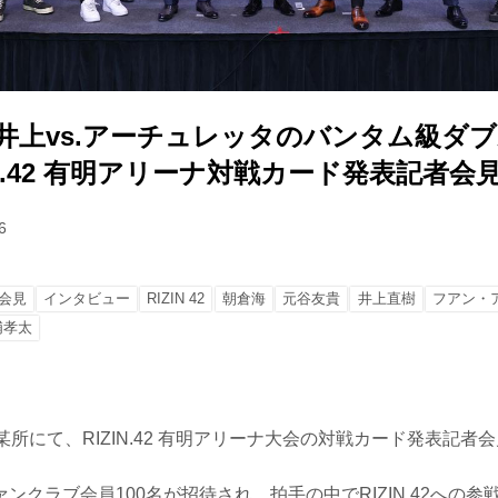
、井上vs.アーチュレッタのバンタム級ダ
IN.42 有明アリーナ対戦カード発表記者会
6
会見
インタビュー
RIZIN 42
朝倉海
元谷友貴
井上直樹
フアン・
浦孝太
某所にて、RIZIN.42 有明アリーナ大会の対戦カード発表記者
ンクラブ会員100名が招待され、拍手の中でRIZIN.42への参