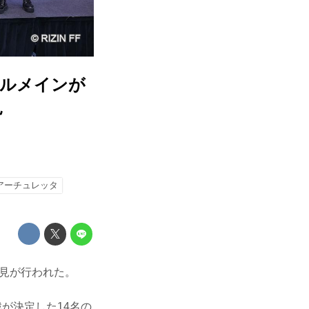
ブルメインが
見
アーチュレッタ
会見が行われた。
戦が決定した14名の