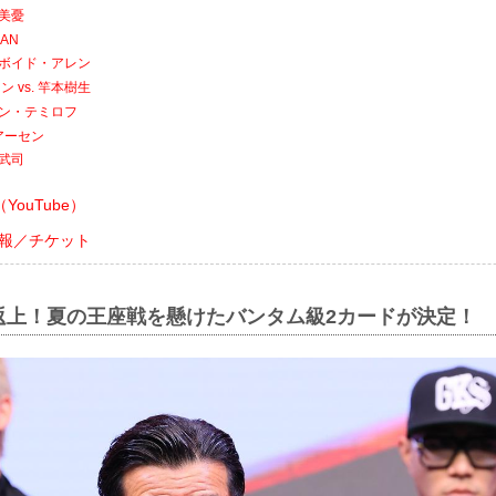
本美憂
MAN
. ボイド・アレン
 vs. 竿本樹生
マザン・テミロフ
アーセン
山武司
ouTube）
会情報／チケット
返上！夏の王座戦を懸けたバンタム級2カードが決定！