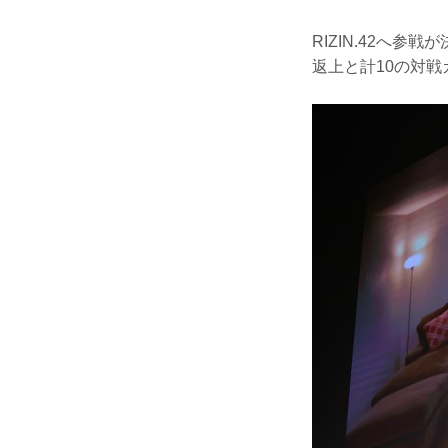
RIZIN.42へ
返上と計10の対