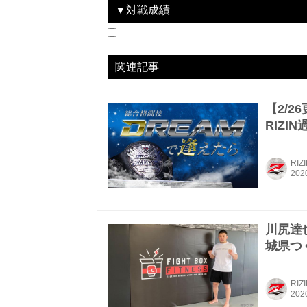
▼対戦成績
2016.12.31
Cygames presents RIZIN FIGHTING W
LOSE
2017.4.16
RIZIN 2017 in YOKOHAMA - SAKURA -
WIN
2017.10.15
RIZIN FIGHTING WORLD GRAND-PRIX 2017 バンタム級トーナメント＆女子スーパーアトム級トーナメント 1st ROUND -秋の陣-
LOSE
2018.12.31
Cygames presents RIZIN 平成最後のやれ
LOSE
2019.7.28
RIZIN.17
WIN
2019.10.12
RIZIN.19
LOSE
vs
vs
vs
vs
vs
vs
クロン・グレイシー
アンソニー・バーチ
ガブリエル・オリベ
北岡悟
アリ・アブドゥルカ
パトリッキー・“ピ
関連記事
【2/2
RIZ
RIZ
川尻達
城県つ
RIZ