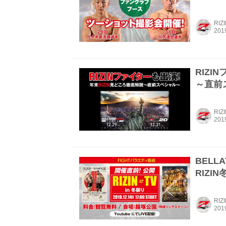
RIZ
RIZI
～直前
RIZ
BELLA
RIZI
RIZ