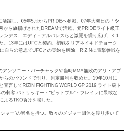
活躍し、05年5月からPRIDEへ参戦。07年大晦日の「や
年3月から旗揚げされたDREAMで活躍。元PRIDEライト級王
レンデス、エディ・アルバレスらと激闘を繰り広げ、K-1
た。13年にはUFCと契約、初戦をリアネイキドチョーク
に自らの意思でUFCとの契約を解除、RIZINに電撃参戦を
ターのアンソニー・バーチャックや当時MMA無敗のアリ・アブ
からのパウンドで削り、判定勝利を収めた。19年10月に
RIZIN FIGHTING WORLD GP 2019 ライト級ト
rからの刺客 パトリッキー・“ピットブル”・フレイレに果敢な
によるTKO負けを喫した。
ッシャー”の異名を持つ。数々のメジャー団体を渡り歩いて