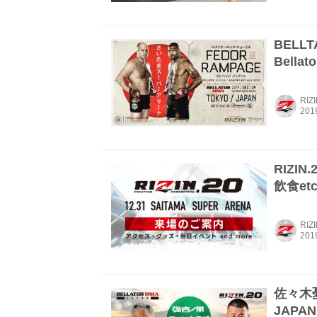
BELL
Bella
RIZ
RIZI
飲食et
RIZ
佐々木
JAPAN