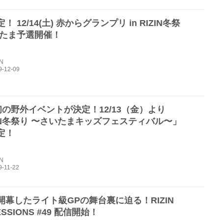
！ 12/14(土) 赤からグランプリ in RIZIN冬祭
いたま予選開催！
IN
N初の野外イベントが決定！12/13（金）より
ZIN冬祭り 〜さいたまキッズフェスティバル〜」
定！
IN
開幕したライト級GPの舞台裏に迫る！RIZIN
ESSIONS #49 配信開始！