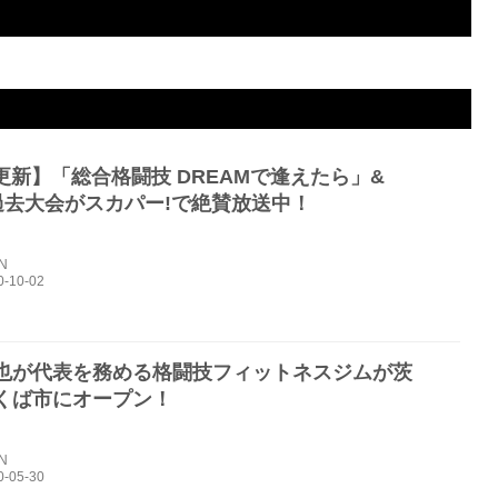
ORLD GP 2016 無差別級トーナメント Final ROUND
んのか！
ャック
イラ
リコフ
ットブル”・フレイレ
2R 2分04秒 リアネイキッドチョーク
2R 判定 3-0
2R 1分0秒 KO(スタンドでのヒザ)
3R 判定 1-2
3R 判定（3-0）
1R 1分10秒 TKO（レフェリーストップ：グラウンドパンチ）
6更新】「総合格闘技 DREAMで逢えたら」&
IN過去大会がスカパー!で絶賛放送中！
IN
也が代表を務める格闘技フィットネスジムが茨
くば市にオープン！
IN