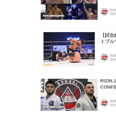
RIZ
【試合結
トブル”
RIZ
RIZI
CONF
RIZ