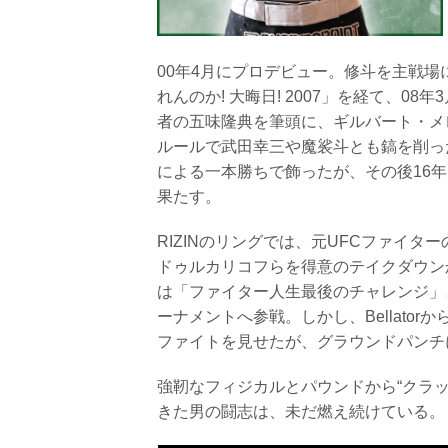
00年4月にプロデビュー。修斗を主戦場に
れんのか! 大晦日! 2007」を経て、08
者の五味隆典を筆頭に、ギルバート・メ
ルールで武田幸三や魔裟斗とも鎬を削っ
による一本勝ちで飾ったが、その後16年
果たす。
RIZINのリングでは、元UFCファイ
ドゥルカリコフらを得意のテイクダウン
は「ファイター人生最後のチャレンジ」と宣言して
ーナメントへ参戦。しかし、Bellato
ファイトを見せたが、グラウンドパンチ
強靭なフィジカルとパウンドから“クラ
きた男の闘志は、未だ燃え続けている。