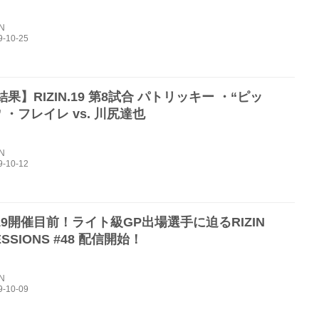
IN
果】RIZIN.19 第8試合 パトリッキー ・“ピッ
 ・フレイレ vs. 川尻達也
IN
N.19開催目前！ライト級GP出場選手に迫るRIZIN
ESSIONS #48 配信開始！
IN