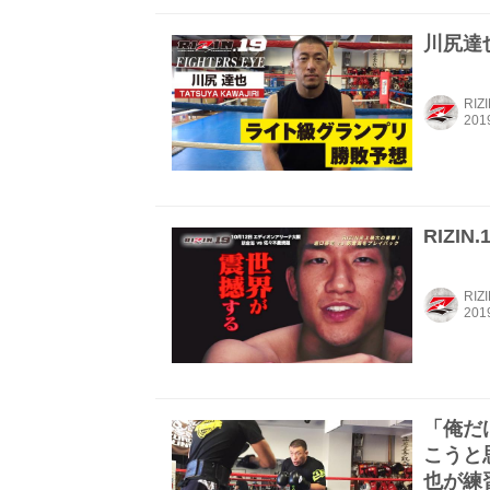
川尻達也
RIZ
RIZI
RIZ
「俺だ
こうと思
也が練