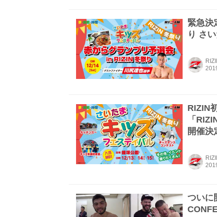
緊急決定
り さ
RIZ
RIZI
「RI
開催決
RIZ
ついに
CONF