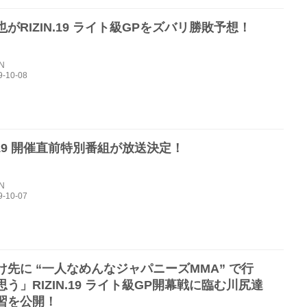
がRIZIN.19 ライト級GPをズバリ勝敗予想！
IN
N.19 開催直前特別番組が放送決定！
IN
け先に “一人なめんなジャパニーズMMA” で行
う」RIZIN.19 ライト級GP開幕戦に臨む川尻達
習を公開！