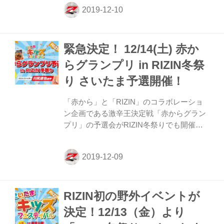
ントの過酷さをシンプルに表現した言葉。
10月に行われたRIZIN.19のライト級グラン
プリ一回戦では、勝ち上がった4名の選手
は全員、1R（T）KOという驚異的な破壊力
緊急決定！ 12/14(土) 赤か
で試合を制し、大晦日に駒を進めている。
この4名がどの様に拳を交え、誰が生き残
らグランプリ in RIZIN冬祭
り、この『地獄のトーナメント』に決着を
り さいたま予選開催！
つけるのか。 大晦日は予想不能なトーナメ
ントの行方を是非会場で、会場に来られな
「赤から」と「RIZIN」のコラボレーショ
い方は生中継で見届けよう！ 出張RIZIN
ン企画である激辛王決定戦「赤からグラン
OFFICIAL SHOP ご購...
プリ」の予選会がRIZIN冬祭りでも開催さ
れる事が緊急決定した。今回特別に、埼玉
県在住の方のみが参加が出来る「さいた
ま」枠を追加！12/4（土）のRIZIN冬祭り
にご来場いただいた方の中から予選会の参
加者を募集！（先着5名）予選会を勝ち抜
RIZIN初の野外イベントが
いた方は12/31（火）の決勝戦に出場するチ
ャンスを手に入れることができるぞ！
決定！12/13（金）より
12/31（火）に開催される決勝戦の7人目の