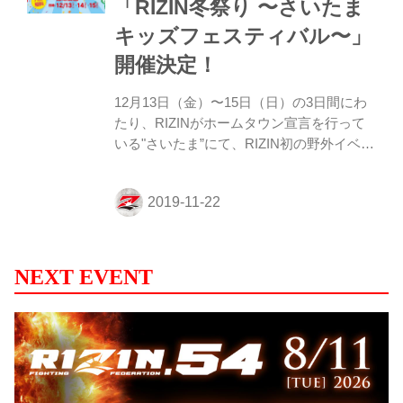
「RIZIN冬祭り 〜さいたま
出場者は、果たして誰の手に？激辛自慢の
埼玉在住の方は是非この機会にチャレンジ
キッズフェスティバル〜」
して欲しい。 更に、ゲストファイターに
開催決定！
は”クラッシャー” こと、川尻 達也 ...
12月13日（金）〜15日（日）の3日間にわ
たり、RIZINがホームタウン宣言を行って
いる"さいたま”にて、RIZIN初の野外イベン
ト「RIZIN冬祭り 〜さいたまキッズフェス
ティバル〜」を開催することが決定した！
さいたま市のJR大宮駅前の鐘塚公園に、た
くさんのキッチンカーやフードブースが大
集結。世界中の料理だけでなく、RIZINフ
ァイターとのコラボフード等も楽しめる予
NEXT EVENT
定だ。 また、イベント名の通り、子供が
RIZINファイターから直接指導してもらえ
る格闘技教室や、RIZINクイズラリー等、
子供にフォーカスしたイベントになる。も
ちろんイベントにはたくさんのRIZINファ
イターが駆け付けてく...