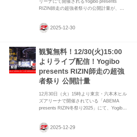
リーナにて開催されるYogibo presents
RIZIN師走の超強者祭りの公開計量が、東
京・六本木ヒルズアリーナ「ABEMA
presents RIZIN冬祭り2025」にて行われ
た。 会場にはマスコミ、そして公開計量観
覧に当選したファンが見つめる中、フェイ
スオフが行われた。緊張感に満ちた公開計
観覧無料！12/30(火)15:00
量の様子はRIZIN FF公式Youtubeチャンネ
ルで公開中！大会前に必ずチェックしよ
よりライブ配信！Yogibo
う！ Yogibo presents RIZIN師走の超強者祭
presents RIZIN師走の超強
り 公開計量（YouTube） 第15試合 フェザ
ー級タイトルマッチ／ラジャブアリ・シェ
者祭り 公開計量
イドゥラエ...
12月30日（火）15時より東京・六本木ヒル
ズアリーナで開催されている「ABEMA
presents RIZIN冬祭り2025」にて、Yogibo
presents RIZIN師走の超強者祭りの公開計
量が行われるぞ！ 今回の公開計量は、なん
と観覧無料！またこの模様はRIZIN FF公式
Youtubeチャンネルでライブ配信もされる