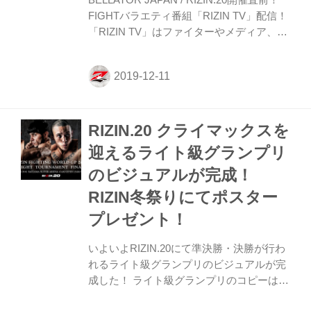
FIGHTバラエティ番組「RIZIN TV」配信！
「RIZIN TV」はファイターやメディア、関
係者が出演し、勝敗予想や見所などを紹介
するオリジナルファイトバラエティ番組。
なんと今回は12月14日（土）にさいたま市
大宮区鐘塚公園で開催されるRIZIN冬祭り
のステージイベントにて公開収録！RIZIN
RIZIN.20 クライマックスを
TVを生で見るまたとないチャンスですの
で、ぜひ会場にお越しください！ もちろん
迎えるライト級グランプリ
番組はYouTubeでも配信されるので、会場
のビジュアルが完成！
に来られない方も要チェックだ！ 今回は、
川尻達也、水垣偉弥、佐々木憂流迦が出
RIZIN冬祭りにてポスター
演！数多くの激闘を繰り広げてきた...
プレゼント！
いよいよRIZIN.20にて準決勝・決勝が行わ
れるライト級グランプリのビジュアルが完
成した！ ライト級グランプリのコピーは
「生存者、一名。」という、このトーナメ