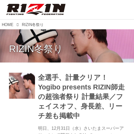
HOME
RIZIN冬祭り
RIZIN冬祭り
全選手、計量クリア！
Yogibo presents RIZIN師走
の超強者祭り 計量結果／フ
ェイスオフ、身長差、リー
チ差も掲載中
明日、12月31日（水）さいたまスーパーア