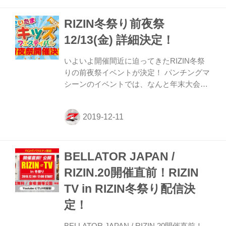
予定だ。 戦いを翌日に控えたファイター達
RIZIN冬祭り前夜祭
の鍛え上げられた肉体、そして張りつめた
空気の中で行われるフェイスオフを是非、
12/13(金) 詳細決定！
会場で、またはYouTubeライブ配信でチェ
ックしよう！ Yogibo presents RIZIN師走の
いよいよ開催間近に迫ってきたRIZIN冬祭
超強者祭り 公開計量 概要 配信日時 20...
りの前夜祭イベントが決定！ パンチングマ
シーンのイベントでは、なんと年末大会の
ペアチケットがゲット出来るチャンス！！
ぜひ前夜祭から参加して、みんなで乾杯し
よう！ 前夜祭イベント 詳細 《 前夜祭 限定
企画！》 ファンクラブ会員限定ドリンク1
杯無料が決定！(13日限定) 会員ページをド
BELLATOR JAPAN /
リンク注文時にお見せ下さい。 《 RIZIN冬
祭り会場オープン》 12月13日(金) 17:00～
RIZIN.20開催直前！RIZIN
《 RIZIN冬祭り前夜祭 オープニング 》 12
TV in RIZIN冬祭り配信決
月13日(金) 19:00～ 前夜祭 特別ゲスト
KINGレイナ 神龍 誠 住村 竜市朗 小西 拓槙
定！
RIZIN G...
BELLATOR JAPAN / RIZIN.20開催直前！