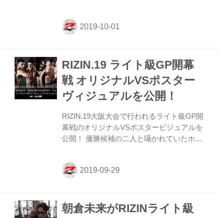
王者で現パンクラスのトップランカー。こ
れまでDEEPで8連勝や「Road to UFC」に
選出された実績を持ち、今年8月に行われ
たRIZIN.18でイーブス・ランドゥーをパウ
ンドで葬り、ライト級GPの切符を手にし
RIZIN.19 ライト級GP開幕
た。上迫の相手は過去に矢地祐介をパンチ
でKOするなど強力な打撃を持つルイス・
戦 オリジナルVSポスター
グスタボ。互いに相手の顔面を躊躇無く蹴
ヴィジュアルを公開！
り上げる超攻撃型同士の戦いに注目が集ま
る。 公開練習では2Rのマススパーリング
RIZIN.19大阪大会で行われるライト級GP開
を報道陣に披露。軽快なフットワークから
幕戦のオリジナルVSポスタービジュアルを
ワンツー、タックル...
公開！ 優勝候補の二人と囁かれていたホベ
ルト・サトシ・ソウザとジョニー・ケース
が初戦でぶつかり、ファイター人生最後の
挑戦と宣言している川尻はBellatorの刺客で
超ハードパンチャーのパトリッキーと対
戦。ファン参加型で主催側の思惑が入らな
朝倉未来がRIZINライト級
いRIZINディスティニーシステムの抽選に
よってドラマチックなマッチアップが実現