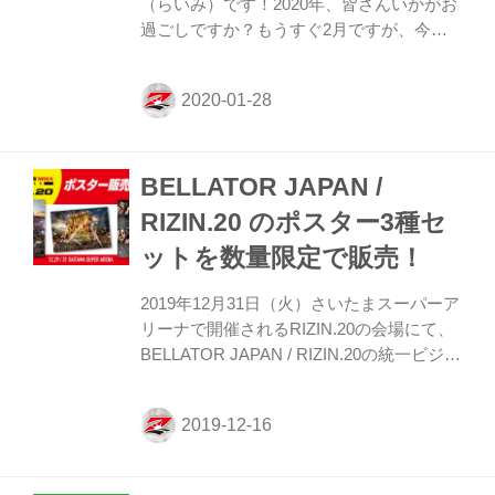
（らいみ）です！2020年、皆さんいかがお
過ごしですか？もうすぐ2月ですが、今年
も「教えてチャーリー！」をよろしくお願
いします！ この「教えてチャーリー！」
は、格闘技初心者の私が、RIZINマッチメ
ーカーのチャーリーさんと一緒に“これを読
めば格闘技観戦がもっと楽しくなる！”を目
BELLATOR JAPAN /
指して試合を振り返っていく企画です！ 今
回初めての年末大会でとても大変でした
RIZIN.20 のポスター3種セ
が、それ以上にとっての素晴らしい大会で
ットを数量限定で販売！
したね！凄く感動する試合ばかりで、年明
けの見事に「RIZINロス」になりまし
2019年12月31日（火）さいたまスーパーア
た。。そんな年末大会の喪失感を埋めるべ
リーナで開催されるRIZIN.20の会場にて、
く、今回もチャーリーさんの元へやってき
BELLATOR JAPAN / RIZIN.20の統一ビジュ
ました！早速チ...
アル、RIZIN.20ビジュアル、ライト級グラ
ンプリのビジュアルのポスター3種を数量
限定でセット販売することが決定したぞ！
なお、六本木のRIZIN OFFICIAL SHOPで
は、商品をご購入いただいた方にライト級