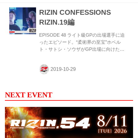
る！”を目指して試合を振り返っていく企画
RIZIN CONFESSIONS
です！ 前回からすごーーーく楽しみにして
いた大阪大会に行ってきました！たこ焼
RIZIN.19編
き！お好み焼き！ライト級GP開幕戦！そ
んなわけで、今回も皆さんおなじみチャー
EPISODE 48 ライト級GPの出場選手に迫
リーさんに突撃して、試合を振り返って行
ったエピソード。“柔術界の至宝”ホベル
きましょう！ ――チャーリーさん！アゼル
ト・サトシ・ソウザがGP出場に向けた思
バイジャァァーーーーーン！！ …お、お疲
いを明かしている。また、BELLATORから
れ様です。完全にト...
の刺客パトリッキー・“ピットブル”・フレ
イレと対戦する川尻達也は、格闘技人生最
後の挑戦となるGP出場への覚悟を見せ、
ともに第一戦で闘い続けてきた戦友・青木
真也も登場し、川尻へエールを送ってい
NEXT EVENT
る。 EPISODE 49 RIZIN.19にて開催された
ライト級GP。勝負の明暗が分かれる形と
なった舞台裏で、それぞれの選手が思いを
語る。グスタボの右ストレートを被弾し試
合続行不可能となった上迫はセコンドに付
いた朝倉未来に胸の内を...