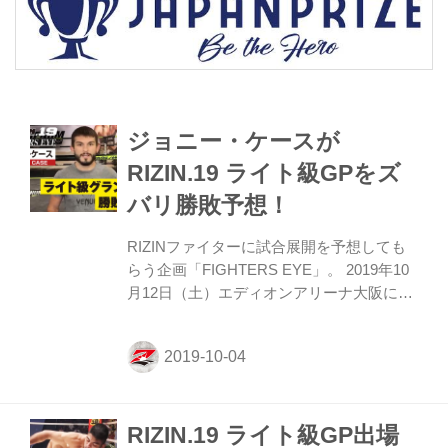
ジョニー・ケースが
RIZIN.19 ライト級GPをズ
バリ勝敗予想！
RIZINファイターに試合展開を予想しても
らう企画「FIGHTERS EYE」。 2019年10
月12日（土）エディオンアリーナ大阪にて
開催されるRIZIN.19 ライト級GPを、今回
はなんと出場する選手自らが予想してくれ
たぞ！ “非情の貴公子” ジョニー・ケースは
果たしてどんな展開を予想しているのか？
大会関連情報 ≫ 大会情報・チケット ≫ 対
RIZIN.19 ライト級GP出場
戦カード ≫ 見所解説 ≫ 関連動画