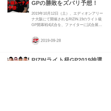
GPの勝敗をズバリ予想！
した。年末の決勝ラウンドに向けて生き残
りを掛けたトーナメントが、RIZIN.19大阪
2019年10月12日（土）、エディオンアリー
大会で幕を開ける。 ジョニー・ケース VS.
ナ大阪にて開催されるRIZIN.19のライト級
ホベルト・サトシ・ソウザ 柔術界の至宝
GP開幕戦4試合を、ファイターに試合展開
ホベルト・サトシ・...
を予想してもらう企画「FIGHTERS
EYE」。今回は今最も注目を集めているフ
ァイターの一人、朝倉未来が勝敗を予想し
てくれたぞ！ 朝倉はルイス・グスタボや矢
地祐介ら強豪選手を次々と破っており、相
RIZINライト級GP2019抽選
手の弱点を見抜く戦略眼は頭一つ抜けた存
在だ。その朝倉が自身のYouTubeチャンネ
会を9月20日(金)18時から
ル（ふわっとmikuruチャンネル）でライト
YouTube LIVE配信！
級GP開幕戦の勝敗を予想してくれた。苛
烈を極めるライト級GP開幕戦、朝倉が勝
RIZINライト級GP2019 開幕戦組み合わせ
ち残ると予想した選手とは？ぜひ観戦前に
抽選会の模様をYouTube LIVEで配信！ 抽
チェックしよう！ ≫ ふわ...
選会には川尻達也、ホベルト・サトシ・ソ
ウザ、上迫博仁が登場し、海外在住選手は
スカイプにて参加する予定だ。RIZIN