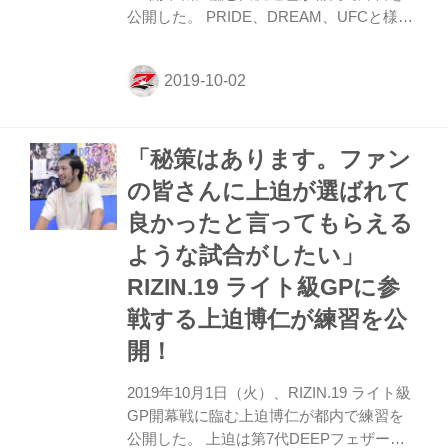
公開した。 PRIDE、DREAM、UFCと様々
なメジャー団体を渡り歩いてきた漢・川尻
達也。2019年は「ファイター人生最後のチ
ャレンジ」と宣言し、今年7月のRIZIN.17
でロシアの強豪アリ・アブドゥルカリコフ
に判定勝利。この戦いで川尻はライト級
「秘策はあります。ファン
GPの切符を手にした。川尻の相手は、ベ
ラトール二階級王者パトリシオの兄、パト
の皆さんに上迫が選ばれて
リッキー・“ピットブル”・フレイレ。一撃
良かったと言ってもらえる
で試合を終わらせるパンチ力でベラトール
では10KOを収めている。攻撃型ファイタ
ような試合がしたい」
ーのパトリッキーに対して川尻がどういう
RIZIN.19 ライト級GPに参
戦略で挑むのか注目だ。...
戦する上迫博仁が練習を公
開！
2019年10月1日（火）、RIZIN.19 ライト級
GP開幕戦に臨む上迫博仁が都内で練習を
公開した。 上迫は第7代DEEPフェザー級