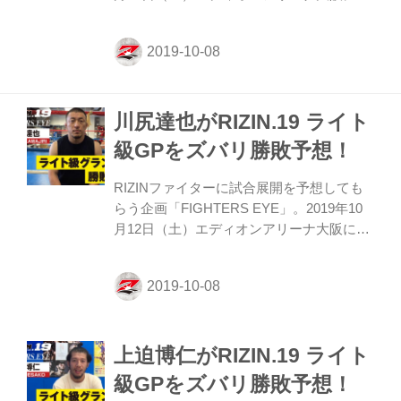
開催されるRIZIN.19 ライト級GPを、今回
はなんと出場する選手自らが予想してくれ
たぞ！ “コーカサスの死神” トフィック・ム
サエフは果たしてどんな展開を予想してい
るのか？ 大会関連情報 ≫ 大会情報・チケ
川尻達也がRIZIN.19 ライト
ット ≫ 対戦カード ≫ 見所解説 ≫ 関連動
画(YouTube) ≫ FIGHTERS EYE／ファイタ
級GPをズバリ勝敗予想！
ーによる試合予想 ≫ 出場選手インタビュ
ー ≫ ライト級GP2019出場選手 ダイジェス
RIZINファイターに試合展開を予想しても
ト動画 ≫ ライト級GP2019オリジナルポス
らう企画「FIGHTERS EYE」。2019年10
ター ≫...
月12日（土）エディオンアリーナ大阪にて
開催されるRIZIN.19 ライト級GPを、今回
はなんと出場する選手自らが予想してくれ
たぞ！ “不惑のクラッシャー” 川尻達也は果
たしてどんな展開を予想しているのか？ 大
会関連情報 ≫ 大会情報・チケット ≫ 対戦
上迫博仁がRIZIN.19 ライト
カード ≫ 見所解説 ≫ 関連動画(YouTube)
≫ FIGHTERS EYE／ファイターによる試
級GPをズバリ勝敗予想！
合予想 ≫ 出場選手インタビュー ≫ ライト