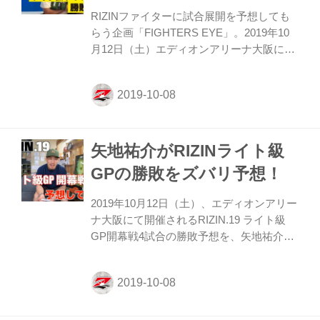
級GP2019出場選手 ダイジェスト動画 ≫ ラ
RIZINファイターに試合展開を予想しても
イト級GP2019オリジナルポスター ≫ ライ
らう企画「FIGHTERS EYE」。2019年10
ト級G...
月12日（土）エディオンアリーナ大阪にて
開催されるRIZIN.19 ライト級GPを、今回
はなんと出場する選手自らが予想してくれ
たぞ！ “サカボ・マスター” 上迫博仁は果た
してどんな展開を予想しているのか？ 大会
関連情報 ≫ 大会情報・チケット ≫ 対戦カ
矢地祐介がRIZINライト級
ード ≫ 見所解説 ≫ 関連動画(YouTube) ≫
FIGHTERS EYE／ファイターによる試合予
GPの勝敗をズバリ予想！
想 ≫ 出場選手インタビュー ≫ ライト級
GP2019出場選手 ダイジェスト動画 ≫ ライ
2019年10月12日（土）、エディオンアリー
ト級GP2019オリジナルポスター ≫ ライト
ナ大阪にて開催されるRIZIN.19 ライト級
級GP...
GP開幕戦4試合の勝敗予想を、矢地祐介が
自身のYoutubeチャンネルにアップしてく
れた。 矢地は今回のライト級GPに出場す
るジョニー・ケース、ルイス・グスタボと
過去に対戦経験もあるので、それも踏まえ
た勝敗予想となっている。矢地は一体どん