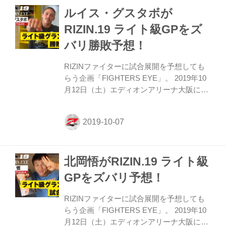
ルイス・グスタボが
な勝敗予想を語ったのか。是非、RIZIN.19
観戦前にチェックしよう！ ≫ 矢地 祐介
RIZIN.19 ライト級GPをズ
Yusuke Yachi（YouTube） RIZIN.19 大会関
バリ勝敗予想！
連情報 ≫ 大会情報・チケット ≫ 対戦カー
ド ≫ 見所解説 ≫ 関連動画(YouTube) ≫ ラ
RIZINファイターに試合展開を予想しても
イト級...
らう企画「FIGHTERS EYE」。 2019年10
月12日（土）エディオンアリーナ大阪にて
開催されるRIZIN.19 ライト級GPを、今回
はなんと出場する選手自らが予想してくれ
たぞ！ “ファベーラの必殺仕事人” ルイス・
グスタボは果たしてどんな展開を予想して
いるのか？ 大会関連情報 ≫ 大会情報・チ
北岡悟がRIZIN.19 ライト級
ケット ≫ 対戦カード ≫ 見所解説 ≫ 関連
動画(YouTube) ≫ FIGHTERS EYE／ファイ
GPをズバリ予想！
ターによる試合予想 ≫ 出場選手インタビ
ュー ≫ ライト級GP2019出場選手 ダイジェ
RIZINファイターに試合展開を予想しても
スト動画 ≫ ライト級GP2019オリジナルポ
らう企画「FIGHTERS EYE」。 2019年10
スター ...
月12日（土）エディオンアリーナ大阪にて