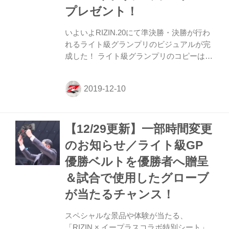
プレゼント！
いよいよRIZIN.20にて準決勝・決勝が行わ
れるライト級グランプリのビジュアルが完
成した！ ライト級グランプリのコピーは
「生存者、一名。」という、このトーナメ
ントの過酷さをシンプルに表現した言葉。
10月に行われたRIZIN.19のライト級グラン
プリ一回戦では、勝ち上がった4名の選手
は全員、1R（T）KOという驚異的な破壊力
【12/29更新】一部時間変更
で試合を制し、大晦日に駒を進めている。
この4名がどの様に拳を交え、誰が生き残
のお知らせ／ライト級GP
り、この『地獄のトーナメント』に決着を
優勝ベルトを優勝者へ贈呈
つけるのか。 大晦日は予想不能なトーナメ
ントの行方を是非会場で、会場に来られな
＆試合で使用したグローブ
い方は生中継で見届けよう！ 出張RIZIN
が当たるチャンス！
OFFICIAL SHOP ご購...
スペシャルな景品や体験が当たる、
「RIZIN × イープラスコラボ特別シート」