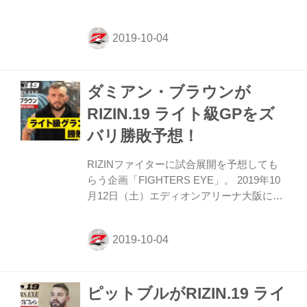
開催されるRIZIN.19 ライト級GPについて
北岡悟が試合展開を予想してくれたぞ！ 今
回出場する選手と対戦経験のある北岡だか
らこその試合予想は必見！果たしてどんな
展開を予想しているのか？ 大会関連情報
ダミアン・ブラウンが
≫ 大会情報・チケット ≫ 対戦カード ≫ 見
所解説 ≫ 関連動画(YouTube) ≫
RIZIN.19 ライト級GPをズ
FIGHTERS EYE／ファイターによる試合予
バリ勝敗予想！
想 ≫ 出場選手インタビュー ≫ ライト級
GP2019出場選手 ダイジェスト動画 ≫ ライ
RIZINファイターに試合展開を予想しても
ト級GP2019オリジナル...
らう企画「FIGHTERS EYE」。 2019年10
月12日（土）エディオンアリーナ大阪にて
開催されるRIZIN.19 ライト級GPを、今回
はなんと出場する選手自らが予想してくれ
たぞ！ “豪州の人間ダイナモ” ダミアン・ブ
ラウンは果たしてどんな展開を予想してい
るのか？ 大会関連情報 ≫ 大会情報・チケ
ピットブルがRIZIN.19 ライ
ット ≫ 対戦カード ≫ 見所解説 ≫ 関連動
画(YouTube) ≫ FIGHTERS EYE／ファイタ