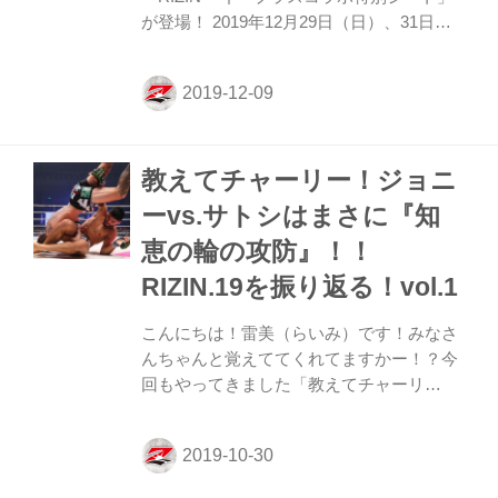
が登場！ 2019年12月29日（日）、31日
（火）さいたまスーパーアリーナにて開催
されるBELLATOR JAPAN / RIZIN.20で
RIZIN × イープラスコラボ特別シートが発
売されることとなった。 対象試合の特別シ
ートを購入するとRIZINオリジナルタオル
教えてチャーリー！ジョニ
が必ずもらえるだけでなく、大晦日大会で
選手が実際に使用したグローブや、大会で
ーvs.サトシはまさに『知
使われたリングマット（裁断し、額装した
恵の輪の攻防』！！
ものになります）、また試合当日にライト
級GP出場選手へ花束贈呈、さらに優勝者
RIZIN.19を振り返る！vol.1
へ優勝ベルトを贈呈するチャンスが抽選で
当たる！ 大晦日、...
こんにちは！雷美（らいみ）です！みなさ
んちゃんと覚えててくれてますかー！？今
回もやってきました「教えてチャーリ
ー！」のお時間です！ 「教えてチャーリ
ー！」は、格闘技初心者の私が、RIZINマ
ッチメーカーのチャーリーさんと一緒に“こ
れを読めば格闘技観戦がもっと楽しくな