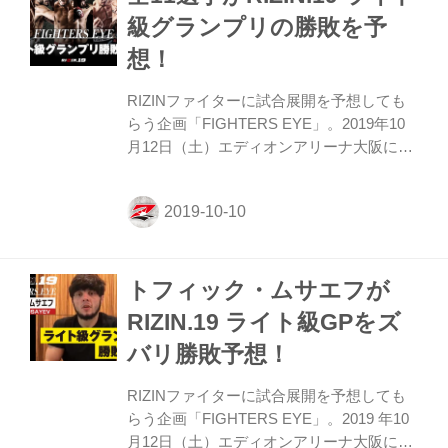
解説 ≫ 関連動画(YouTube) ≫ FIGHTERS
級グランプリの勝敗を予
EYE／ファイターによる試合予想 ≫ 出場
想！
選手インタビュー ≫ ライト級GP2019出場
選手 ダイジェスト動画 ≫ ライト級
RIZINファイターに試合展開を予想しても
GP2019...
らう企画「FIGHTERS EYE」。2019年10
月12日（土）エディオンアリーナ大阪にて
開催されるRIZIN.19 ライト級GPを、今回
はなんと出場する選手8名と北岡悟が予想
してくれたぞ！ その他にも、自身の
Youtubeチャンネル内で朝倉未来と矢地祐
介がそれぞれライト級GPの勝敗予想動画
トフィック・ムサエフが
をアップしている。 RIZIN.19開催前にそれ
ぞれの勝敗予想と見解をチェックして、ラ
RIZIN.19 ライト級GPをズ
イト級GP開幕戦へ備えよう！ FIGHTERS
バリ勝敗予想！
EYE トフィック・ムサエフ ダミアン・ブ
ラウン ルイス・グスタボ 上迫博仁 パトリ
RIZINファイターに試合展開を予想しても
ッキー・“ピットブル”・フレイレ 川尻達...
らう企画「FIGHTERS EYE」。2019 年10
月12日（土）エディオンアリーナ大阪にて