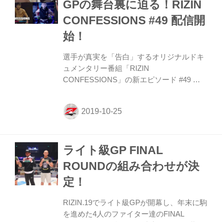
GPの舞台裏に迫る！RIZIN
CONFESSIONS #49 配信開
始！
選手が真実を「告白」するオリジナルドキ
ュメンタリー番組「RIZIN
CONFESSIONS」の新エピソード #49 を
公開！ RIZIN.19にて開催されたライト級
GP。勝負の明暗が分かれる形となった舞
台裏で、それぞれの選手が思いを語る。 グ
スタボの右ストレートを被弾し試合続行不
可能となった上迫はセコンドに付いた朝倉
ライト級GP FINAL
未来に胸の内を明かす。ジョニー・ケース
とハイレベルな攻防を見せるも思い通りの
ROUNDの組み合わせが決
試合が出来ず悔しさを滲ませたサトシは、
定！
再びベルト挑戦への決意を誓う。川尻は対
戦したピットブルの勝利を称え、トーナメ
RIZIN.19でライト級GPが開幕し、年末に駒
ント優勝の思いを託す。そして勝者4名は
を進めた4人のファイター達のFINAL
次回大会の対戦相手が決定。果たして、誰