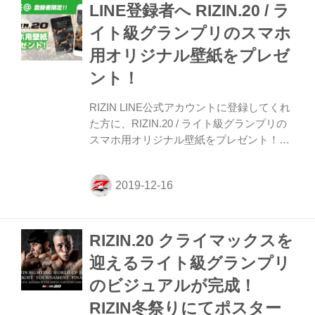
LINE登録者へ RIZIN.20 / ラ
グランプリのポスターをプレゼント、また
BELLATOR JAPAN / RIZIN.20の統一ビジュ
イト級グランプリのスマホ
アルとRIZIN.20ビジュアルの2種のポスタ
用オリジナル壁紙をプレゼ
ーを各1,000円（税込）で販売している。
お得なポスター3種セットは、RIZ...
ント！
RIZIN LINE公式アカウントに登録してくれ
た方に、RIZIN.20 / ライト級グランプリの
スマホ用オリジナル壁紙をプレゼント！こ
の機会にLINEの友達に追加してオリジナル
壁紙をゲットしよう！ RIZIN FF LINE公式
アカウント 最新情報や先行チケットのご案
内、さらに選手インタビューや動画コンテ
ンツなどRIZINの情報をタイムリーに受け
RIZIN.20 クライマックスを
取ることが出来ます。 登録方法（友達追加
方法） LINE ID：@rizinff アカウント名：
迎えるライト級グランプリ
RIZIN FF ≫ RIZIN FF LINE登録（友達に追
のビジュアルが完成！
加）はこちら 壁紙の受取方法 以下の文字
をRIZIN FF アカウントのトーク画面で入...
RIZIN冬祭りにてポスター