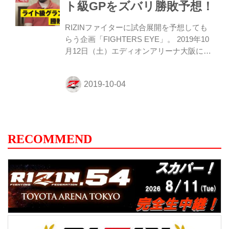
ト級GPをズバリ勝敗予想！
ーによる試合予想 ≫ 出場選手インタビュ
ー ≫ ライト級GP2019出場選手 ダイジェス
RIZINファイターに試合展開を予想しても
ト動画 ≫ ライト級GP2019オリジナルポス
らう企画「FIGHTERS EYE」。 2019年10
ター ≫...
月12日（土）エディオンアリーナ大阪にて
開催されるRIZIN.19 ライト級GPを、今回
はなんと出場する選手自らが予想してくれ
たぞ！ “冥界の番犬” パトリッキー・“ピッ
トブル”・フレイレは果たしてどんな展開を
予想しているのか？ 大会関連情報 ≫ 大会
情報・チケット ≫ 対戦カード ≫ 見所解説
≫ 関連動画(YouTube) ≫ FIGHTERS EYE
RECOMMEND
／ファイターによる試合予想 ≫ 出場選手
インタビュー ≫ ライト級GP2019出場選手
ダイジェスト動画 ≫ ライト級GP2019オリ
ジナル...