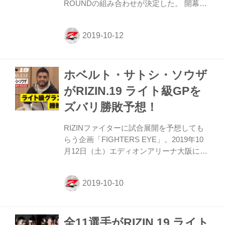
ROUNDの組み合わせが決定した。 開幕戦
がGPの頂...
で勝利を収めたトフィック・ムサエフ、ル
イス・グスタボ、パトリッキー・“ピットブ
ル”・フレイレ、ジョニー・ケースが第9試
合終了後にリングに上がり、組み合わせ抽
選会が実施された。抽選会は1st ROUND同
ホベルト・サトシ・ソウザ
様に完全抽選形式で行われると、準決勝の
第1試合はジョニー・ケース VS. トフィッ
がRIZIN.19 ライト級GPを
ク・ムサエフ、第2試合はルイス・グスタ
ズバリ勝敗予想！
ボ VS. パトリッキー・“ピットブル”・フレ
イレとなった。 ジョニー・ケース 絶対に
RIZINファイターに試合展開を予想しても
世界一取るぞー！大晦日、さいたまスーパ
らう企画「FIGHTERS EYE」。2019年10
ーアリーナで会おう...
月12日（土）エディオンアリーナ大阪にて
開催されるRIZIN.19 ライト級GPを、今回
はなんと出場する選手自らが予想してくれ
たぞ！ “カナリア色の大和魂” ホベルト・サ
トシ・ソウザは果たしてどんな展開を予想
しているのか？ RIZIN.19 大会関連情報 ≫
全11選手がRIZIN.19 ライト
大会情報・チケット ≫ 対戦カード ≫ 見所