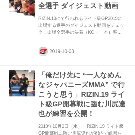
(YouTube) ≫ FIGHTERS EYE／ファイター
全選手 ダイジェスト動画
による試合予想 ≫ 出場選手インタビュー
≫ ライト級GP2019出場選手 ダイジェスト
RIZIN.19にて行われるライト級GP2019に
動画 ≫ ライト級GP2019オリジナルポスタ
出場する選手のダイジェスト動画をチェッ
ー ≫ ライト...
ク！出場全選手の決着（KO・一本）率が
驚異の50%超えを誇るライト級GPは激闘必
至！地獄のトーナメントに生き残るのは果
たして誰か。観戦前にぜひチェックしよ
う！ ジョニー・ケース VS. ホベルト・サト
シ・ソウザ ジョニー・ケース ≫ プロフィ
「俺だけ先に “一人なめん
ール ≫ フルバージョンはこちら ホベル
ト・サトシ・ソウザ ≫ プロフィール ≫ フ
なジャパニーズMMA” で行
ルバージョンはこちら パトリッキー・“ピ
こうと思う」RIZIN.19 ライ
ットブル”・フレイレ VS 川尻達也 川尻達
也 ≫ プロフィール ≫ フルバージョンはこ
ト級GP開幕戦に臨む川尻達
ちら パトリッキー・“ピットブル”・フレイ
也が練習を公開！
レ ≫ プ...
2019年10月2日（水）、RIZIN.19 ライト級
GP開幕戦に臨む川尻達也が都内で練習を