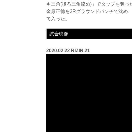
キ三角(後ろ三角絞め)」でタップを奪っ
金原正徳を2Rグラウンドパンチで沈め、T
て入った。
試合映像
2020.02.22 RIZIN.21