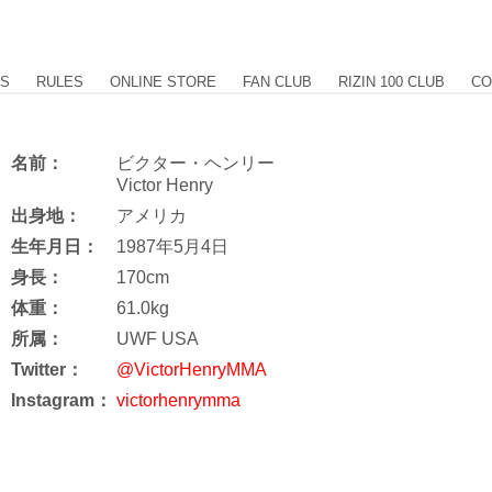
US
RULES
ONLINE STORE
FAN CLUB
RIZIN 100 CLUB
CO
名前：
ビクター・ヘンリー
Victor Henry
出身地：
アメリカ
生年月日：
1987年5月4日
身長：
170cm
体重：
61.0kg
所属：
UWF USA
Twitter：
@VictorHenryMMA
Instagram：
victorhenrymma