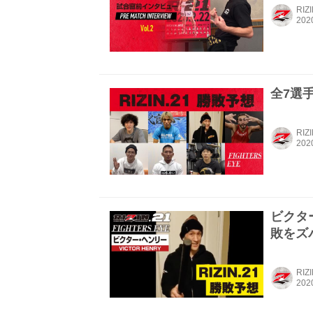
RIZ
全7選手
RIZ
ビクター
敗をズ
RIZ