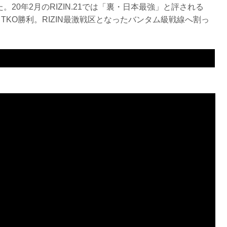
た。20年2月のRIZIN.21では「裏・日本最強」と評される
KO勝利。RIZIN最激戦区となったバンタム級戦線へ割っ