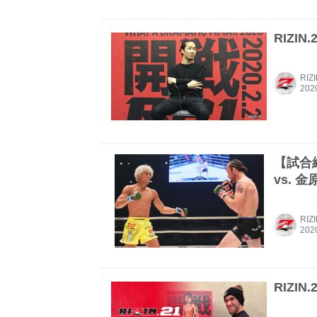
RIZI
RIZ
【試合結
vs. 
RIZ
RIZIN