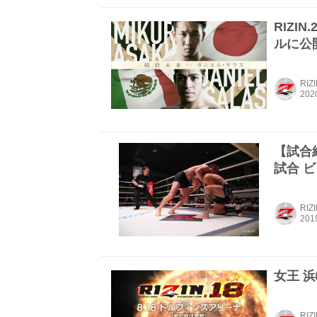
RIZI
ルに公
RIZ
【試合結果
試合 
RIZ
女王 浜
RIZ