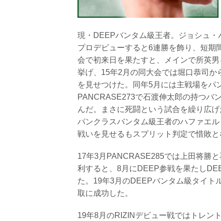
現・DEEPバンタム級王者。ジョシュ・ハ
プロデビューすると6連勝を飾り、短期間
会で初来日を果たすと、メインで所英男
挙げ、15年2月の同大会では堀口恭
を見せつけた。同年5月には主戦場をパ
PANCRASE273で石渡伸太郎の持つ
んだ。まさに死闘という試合を繰り広げ
パンクラスバンタム級王者のハファエ
戦いを見せるもスプリット判定で惜敗
17年3月PANCRASE285では上田将
利すると、8月にDEEP参戦を果たしD
た。19年3月のDEEPバンタム級タイ
取に成功した。
19年8月のRIZINデビュー戦ではト