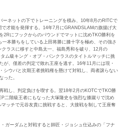
゙ーネットの下でトレーニングを積み、10年8月のRITCで
で才能を発揮する。14年7月にGRANDSLAMの旗揚げ大
を2Rにフックからのパウンドでマットに沈めTKO勝利を
司から一本勝ちをしている上田将勝に膝十字を極め、その強さ
ンクラスに移すと中島太一、福島秀和を破り、12月の
バンタム級キング・オブ・パンクラスのタイトルマッチに挑
たが、僅差の判定で敗れ王座を逃す。16年11月には現・
ル・シウバと次期王者挑戦権を懸けて対戦し、両者譲らない
となった。
勝と再戦し、判定負けを喫する。翌18年2月のKOTCでTKO勝
EEP二階級王者にもなった大塚隆史を強烈な膝蹴りで沈め
トルマッチで元谷友貴に挑戦すると、大接戦を制して王座奪
レント・ガーダムと対戦すると師匠・ジョシュ仕込みの「フナ