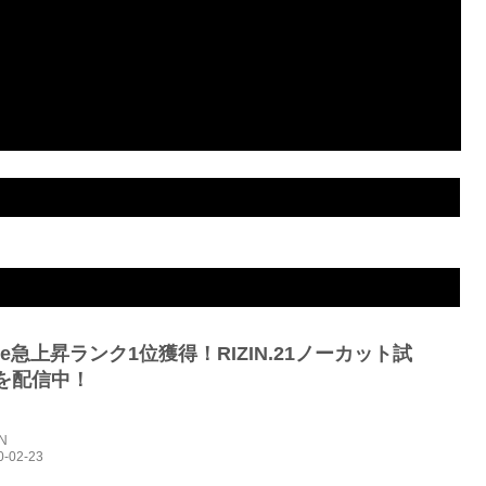
3R 2分14秒 TO（三角締め）
2R 0分45秒 TKO（レフェリーストップ：グラウンドパンチ）
ube急上昇ランク1位獲得！RIZIN.21ノーカット試
を配信中！
IN