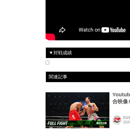
▼対戦成績
2019.8.18
GOOD SPEED presents RIZIN.18
WIN
2020.02.22
RIZIN.21
WIN
vs
vs
トレント・ガーダム
金原正徳
関連記事
Yout
合映像
RIZ